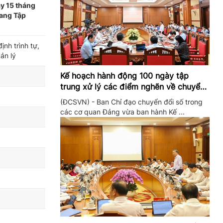
y 15 tháng
sang Tập
nh trình tự,
ản lý
Kế hoạch hành động 100 ngày tập
trung xử lý các điểm nghẽn về chuyển
đổi số trong các cơ quan Đảng
(ĐCSVN) - Ban Chỉ đạo chuyển đổi số trong
các cơ quan Đảng vừa ban hành Kế ...