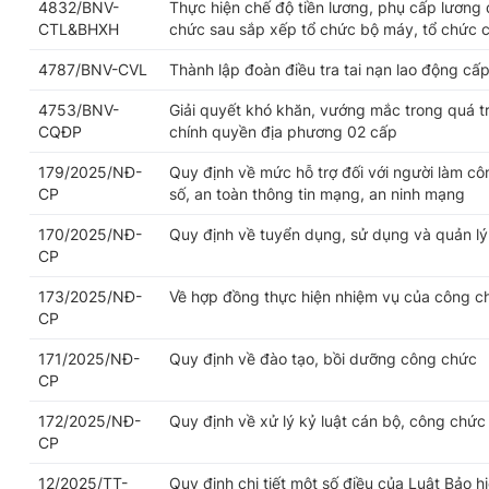
4832/BNV-
Thực hiện chế độ tiền lương, phụ cấp lương 
CTL&BHXH
chức sau sắp xếp tổ chức bộ máy, tổ chức 
4787/BNV-CVL
Thành lập đoàn điều tra tai nạn lao động cấp
4753/BNV-
Giải quyết khó khăn, vướng mắc trong quá trì
CQĐP
chính quyền địa phương 02 cấp
179/2025/NĐ-
Quy định về mức hỗ trợ đối với người làm cô
CP
số, an toàn thông tin mạng, an ninh mạng
170/2025/NĐ-
Quy định về tuyển dụng, sử dụng và quản l
CP
173/2025/NĐ-
Về hợp đồng thực hiện nhiệm vụ của công c
CP
171/2025/NĐ-
Quy định về đào tạo, bồi dưỡng công chức
CP
172/2025/NĐ-
Quy định về xử lý kỷ luật cán bộ, công chức
CP
12/2025/TT-
Quy định chi tiết một số điều của Luật Bảo h