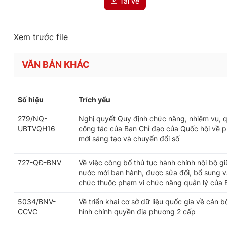
Tải về
Xem trước file
VĂN BẢN KHÁC
Số hiệu
Trích yếu
279/NQ-
Nghị quyết Quy định chức năng, nhiệm vụ, q
UBTVQH16
công tác của Ban Chỉ đạo của Quốc hội về ph
mới sáng tạo và chuyển đổi số
727-QĐ-BNV
Về việc công bố thủ tục hành chính nội bộ g
nước mới ban hành, được sửa đổi, bổ sung và
chức thuộc phạm vi chức năng quản lý của 
5034/BNV-
Về triển khai cơ sở dữ liệu quốc gia về cán 
CCVC
hình chính quyền địa phương 2 cấp