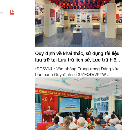
25
Quy định về khai thác, sử dụng tài liệu
lưu trữ tại Lưu trữ lịch sử, Lưu trữ hiện
hành của Trung ương Đảng và Văn
(ĐCSVN) - Văn phòng Trung ương Đảng vừa
phòng Trung ương Đảng
ban hành Quy định số 351-QĐ/VPTW ...