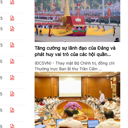
25
25
25
25
Tăng cường sự lãnh đạo của Đảng và
phát huy vai trò của các hội quần
chúng trong giai đoạn phát triển mới
25
(ĐCSVN) - Thay mặt Bộ Chính trị, đồng chí
Thường trực Ban Bí thư Trần Cẩm ...
25
25
25
25