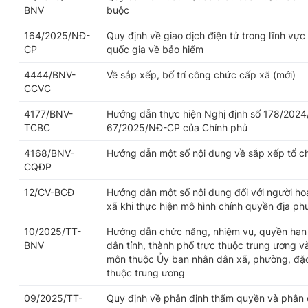
BNV
buộc
164/2025/NĐ-
Quy định về giao dịch điện tử trong lĩnh vực
CP
quốc gia về bảo hiểm
4444/BNV-
Về sắp xếp, bố trí công chức cấp xã (mới)
CCVC
4177/BNV-
Hướng dẫn thực hiện Nghị định số 178/2024
TCBC
67/2025/NĐ-CP của Chính phủ
4168/BNV-
Hướng dẫn một số nội dung về sắp xếp tổ c
CQĐP
12/CV-BCĐ
Hướng dẫn một số nội dung đối với người h
xã khi thực hiện mô hình chính quyền địa p
10/2025/TT-
Hướng dẫn chức năng, nhiệm vụ, quyền hạn 
BNV
dân tỉnh, thành phố trực thuộc trung ương v
môn thuộc Ủy ban nhân dân xã, phường, đặc 
thuộc trung ương
09/2025/TT-
Quy định về phân định thẩm quyền và phân 