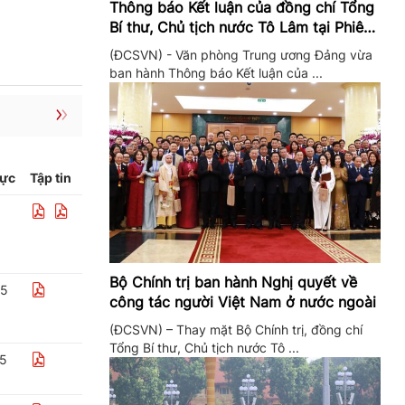
Thông báo Kết luận của đồng chí Tổng
Bí thư, Chủ tịch nước Tô Lâm tại Phiên
họp Ban Chỉ đạo Trung ương thực hiện
(ĐCSVN) - Văn phòng Trung ương Đảng vừa
Nghị quyết 57
ban hành Thông báo Kết luận của ...
lực
Tập tin
Bộ Chính trị ban hành Nghị quyết về
25
công tác người Việt Nam ở nước ngoài
(ĐCSVN) – Thay mặt Bộ Chính trị, đồng chí
Tổng Bí thư, Chủ tịch nước Tô ...
25