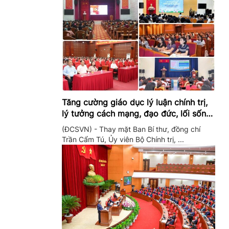
Tăng cường giáo dục lý luận chính trị,
lý tưởng cách mạng, đạo đức, lối sống,
ý thức công dân trong hệ thống giáo
(ĐCSVN) - Thay mặt Ban Bí thư, đồng chí
dục quốc dân
Trần Cẩm Tú, Ủy viên Bộ Chính trị, ...