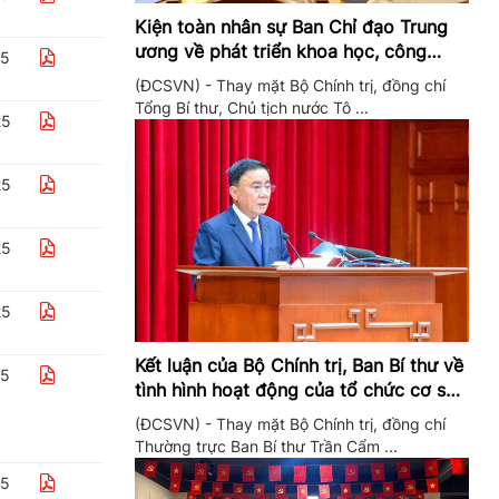
Kiện toàn nhân sự Ban Chỉ đạo Trung
ương về phát triển khoa học, công
25
nghệ, đổi mới sáng tạo và chuyển đổi
(ĐCSVN) - Thay mặt Bộ Chính trị, đồng chí
số
Tổng Bí thư, Chủ tịch nước Tô ...
25
25
25
25
Kết luận của Bộ Chính trị, Ban Bí thư về
25
tình hình hoạt động của tổ chức cơ sở
đảng trong quý II/2026
(ĐCSVN) - Thay mặt Bộ Chính trị, đồng chí
Thường trực Ban Bí thư Trần Cẩm ...
25