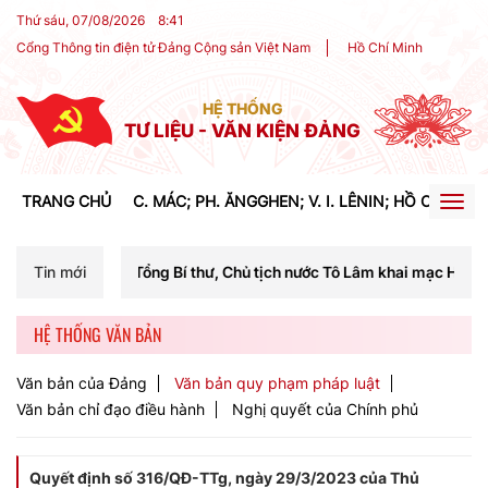
Thứ sáu, 07/08/2026
8
:
41
Cổng Thông tin điện tử Đảng Cộng sản Việt Nam
Hồ Chí Minh
HỆ THỐNG
TƯ LIỆU - VĂN KIỆN ĐẢNG
TRANG CHỦ
C. MÁC; PH. ĂNGGHEN; V. I. LÊNIN; HỒ CHÍ MIN
Togg
navig
 Tổng Bí thư, Chủ tịch nước Tô Lâm khai mạc Hội nghị Trung ương lần
Tin mới
HỆ THỐNG VĂN BẢN
Văn bản của Đảng
Văn bản quy phạm pháp luật
Văn bản chỉ đạo điều hành
Nghị quyết của Chính phủ
Quyết định số 316/QĐ-TTg, ngày 29/3/2023 của Thủ