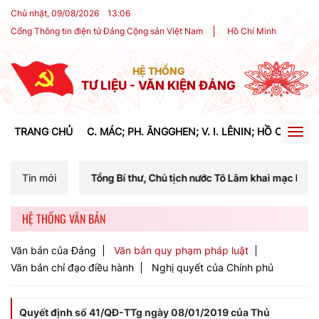
Chủ nhật, 09/08/2026
13
:
06
Cổng Thông tin điện tử Đảng Cộng sản Việt Nam
Hồ Chí Minh
HỆ THỐNG
TƯ LIỆU - VĂN KIỆN ĐẢNG
TRANG CHỦ
C. MÁC; PH. ĂNGGHEN; V. I. LÊNIN; HỒ CHÍ MIN
Togg
navig
 Tổng Bí thư, Chủ tịch nước Tô Lâm khai mạc Hội nghị Trung ương lần
Tin mới
HỆ THỐNG VĂN BẢN
Văn bản của Đảng
Văn bản quy phạm pháp luật
Văn bản chỉ đạo điều hành
Nghị quyết của Chính phủ
Quyết định số 41/QĐ-TTg ngày 08/01/2019 của Thủ