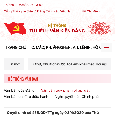
Thứ hai, 10/08/2026
3
:
07
Cổng Thông tin điện tử Đảng Cộng sản Việt Nam
Hồ Chí Minh
HỆ THỐNG
TƯ LIỆU - VĂN KIỆN ĐẢNG
TRANG CHỦ
C. MÁC; PH. ĂNGGHEN; V. I. LÊNIN; HỒ CHÍ MIN
Togg
navig
Bí thư, Chủ tịch nước Tô Lâm khai mạc Hội nghị Trung ương lần thứ b
Tin mới
HỆ THỐNG VĂN BẢN
Văn bản của Đảng
Văn bản quy phạm pháp luật
Văn bản chỉ đạo điều hành
Nghị quyết của Chính phủ
Quyết định số 458/QĐ-TTg ngày 03/4/2020 của Thủ