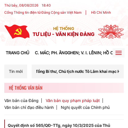
Thứ bảy, 08/08/2026
18
:
40
Cổng Thông tin điện tử Đảng Cộng sản Việt Nam
Hồ Chí Minh
HỆ THỐNG
TƯ LIỆU - VĂN KIỆN ĐẢNG
TRANG CHỦ
C. MÁC; PH. ĂNGGHEN; V. I. LÊNIN; HỒ CHÍ MIN
Togg
navig
 Tổng Bí thư, Chủ tịch nước Tô Lâm khai mạc Hội nghị Trung ương lần
Tin mới
HỆ THỐNG VĂN BẢN
Văn bản của Đảng
Văn bản quy phạm pháp luật
Văn bản chỉ đạo điều hành
Nghị quyết của Chính phủ
Quyết định số 565/QĐ-TTg, ngày 10/3/2025 của Thủ