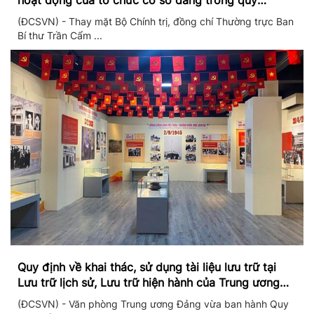
hoạt động của tổ chức cơ sở đảng trong quý
II/2026
(ĐCSVN) - Thay mặt Bộ Chính trị, đồng chí Thường trực Ban
Bí thư Trần Cẩm ...
Quy định về khai thác, sử dụng tài liệu lưu trữ tại
Lưu trữ lịch sử, Lưu trữ hiện hành của Trung ương
Đảng và Văn phòng Trung ương Đảng
(ĐCSVN) - Văn phòng Trung ương Đảng vừa ban hành Quy