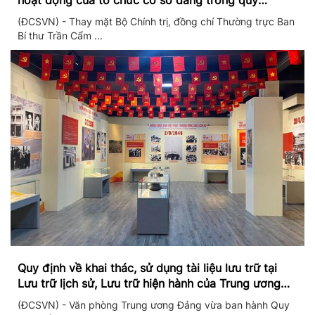
hoạt động của tổ chức cơ sở đảng trong quý
II/2026
(ĐCSVN) - Thay mặt Bộ Chính trị, đồng chí Thường trực Ban
Bí thư Trần Cẩm ...
Quy định về khai thác, sử dụng tài liệu lưu trữ tại
Lưu trữ lịch sử, Lưu trữ hiện hành của Trung ương
Đảng và Văn phòng Trung ương Đảng
(ĐCSVN) - Văn phòng Trung ương Đảng vừa ban hành Quy