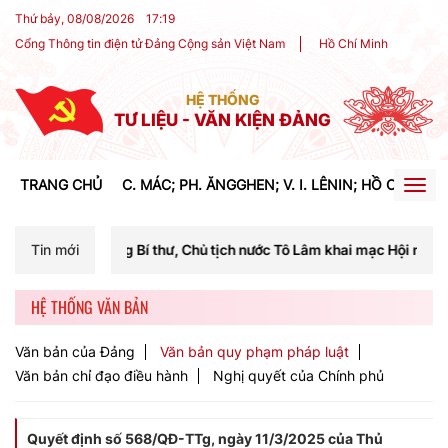
Thứ bảy, 08/08/2026
17
:
19
Cổng Thông tin điện tử Đảng Cộng sản Việt Nam
Hồ Chí Minh
HỆ THỐNG
TƯ LIỆU - VĂN KIỆN ĐẢNG
TRANG CHỦ
C. MÁC; PH. ĂNGGHEN; V. I. LÊNIN; HỒ CHÍ MIN
Togg
navig
ng Bí thư, Chủ tịch nước Tô Lâm khai mạc Hội nghị Trung ương lần th
Tin mới
HỆ THỐNG VĂN BẢN
Văn bản của Đảng
Văn bản quy phạm pháp luật
Văn bản chỉ đạo điều hành
Nghị quyết của Chính phủ
Quyết định số 568/QĐ-TTg, ngày 11/3/2025 của Thủ