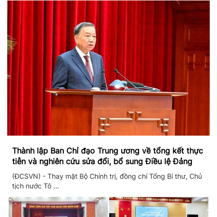
Thành lập Ban Chỉ đạo Trung ương về tổng kết thực
tiễn và nghiên cứu sửa đổi, bổ sung Điều lệ Đảng
(ĐCSVN) - Thay mặt Bộ Chính trị, đồng chí Tổng Bí thư, Chủ
tịch nước Tô ...