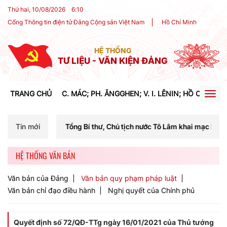
Thứ hai, 10/08/2026
6
:
10
Cổng Thông tin điện tử Đảng Cộng sản Việt Nam
Hồ Chí Minh
HỆ THỐNG
TƯ LIỆU - VĂN KIỆN ĐẢNG
TRANG CHỦ
C. MÁC; PH. ĂNGGHEN; V. I. LÊNIN; HỒ CHÍ MIN
Togg
navig
í Tổng Bí thư, Chủ tịch nước Tô Lâm khai mạc Hội nghị Trung ương lần
Tin mới
HỆ THỐNG VĂN BẢN
Văn bản của Đảng
Văn bản quy phạm pháp luật
Văn bản chỉ đạo điều hành
Nghị quyết của Chính phủ
Quyết định số 72/QĐ-TTg ngày 16/01/2021 của Thủ tướng