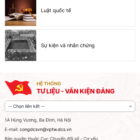
Luật quốc tế
Sự kiện và nhân chứng
HỆ THỐNG
TƯ LIỆU - VĂN KIỆN ĐẢNG
-- Chọn liên kết --
1A Hùng Vương, Ba Đình, Hà Nội
E-mail:
congdcsvn@vptw.dcs.vn
Bản quyền thuộc Cục Chuyển đổi số - Cơ yếu