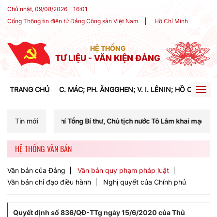
Chủ nhật, 09/08/2026
16
:
01
Cổng Thông tin điện tử Đảng Cộng sản Việt Nam
Hồ Chí Minh
HỆ THỐNG
TƯ LIỆU - VĂN KIỆN ĐẢNG
TRANG CHỦ
C. MÁC; PH. ĂNGGHEN; V. I. LÊNIN; HỒ CHÍ MIN
Togg
navig
chí Tổng Bí thư, Chủ tịch nước Tô Lâm khai mạc Hội nghị Trung ương l
Tin mới
HỆ THỐNG VĂN BẢN
Văn bản của Đảng
Văn bản quy phạm pháp luật
Văn bản chỉ đạo điều hành
Nghị quyết của Chính phủ
Quyết định số 836/QĐ-TTg ngày 15/6/2020 của Thủ