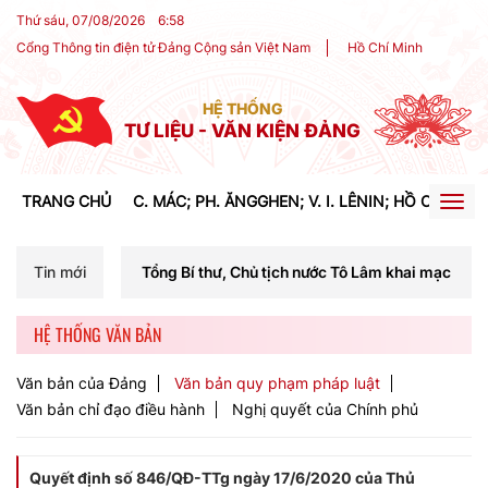
Thứ sáu, 07/08/2026
6
:
58
Cổng Thông tin điện tử Đảng Cộng sản Việt Nam
Hồ Chí Minh
HỆ THỐNG
TƯ LIỆU - VĂN KIỆN ĐẢNG
TRANG CHỦ
C. MÁC; PH. ĂNGGHEN; V. I. LÊNIN; HỒ CHÍ MIN
Togg
navig
í Tổng Bí thư, Chủ tịch nước Tô Lâm khai mạc Hội nghị Trung ương lầ
Tin mới
HỆ THỐNG VĂN BẢN
Văn bản của Đảng
Văn bản quy phạm pháp luật
Văn bản chỉ đạo điều hành
Nghị quyết của Chính phủ
Quyết định số 846/QĐ-TTg ngày 17/6/2020 của Thủ