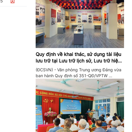
25
Quy định về khai thác, sử dụng tài liệu
lưu trữ tại Lưu trữ lịch sử, Lưu trữ hiện
hành của Trung ương Đảng và Văn
(ĐCSVN) - Văn phòng Trung ương Đảng vừa
phòng Trung ương Đảng
ban hành Quy định số 351-QĐ/VPTW ...