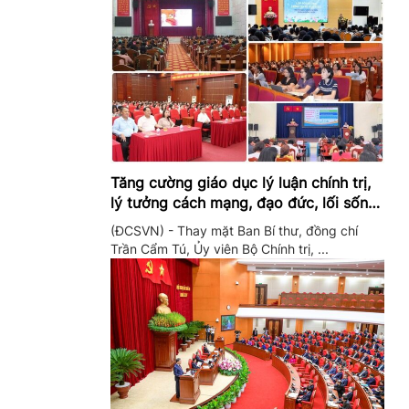
Tăng cường giáo dục lý luận chính trị,
lý tưởng cách mạng, đạo đức, lối sống,
ý thức công dân trong hệ thống giáo
(ĐCSVN) - Thay mặt Ban Bí thư, đồng chí
dục quốc dân
Trần Cẩm Tú, Ủy viên Bộ Chính trị, ...