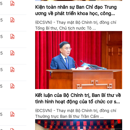
25
Kiện toàn nhân sự Ban Chỉ đạo Trung
ương về phát triển khoa học, công
nghệ, đổi mới sáng tạo và chuyển đổi
25
(ĐCSVN) - Thay mặt Bộ Chính trị, đồng chí
số
Tổng Bí thư, Chủ tịch nước Tô ...
25
25
25
25
Kết luận của Bộ Chính trị, Ban Bí thư về
tình hình hoạt động của tổ chức cơ sở
đảng trong quý II/2026
(ĐCSVN) - Thay mặt Bộ Chính trị, đồng chí
25
Thường trực Ban Bí thư Trần Cẩm ...