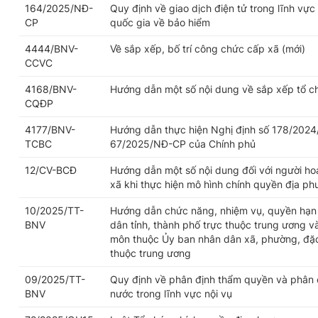
164/2025/NĐ-
Quy định về giao dịch điện tử trong lĩnh vực
CP
quốc gia về bảo hiểm
4444/BNV-
Về sắp xếp, bố trí công chức cấp xã (mới)
CCVC
4168/BNV-
Hướng dẫn một số nội dung về sắp xếp tổ c
CQĐP
4177/BNV-
Hướng dẫn thực hiện Nghị định số 178/2024
TCBC
67/2025/NĐ-CP của Chính phủ
12/CV-BCĐ
Hướng dẫn một số nội dung đối với người h
xã khi thực hiện mô hình chính quyền địa p
10/2025/TT-
Hướng dẫn chức năng, nhiệm vụ, quyền hạn 
BNV
dân tỉnh, thành phố trực thuộc trung ương v
môn thuộc Ủy ban nhân dân xã, phường, đặc 
thuộc trung ương
09/2025/TT-
Quy định về phân định thẩm quyền và phân 
BNV
nước trong lĩnh vực nội vụ