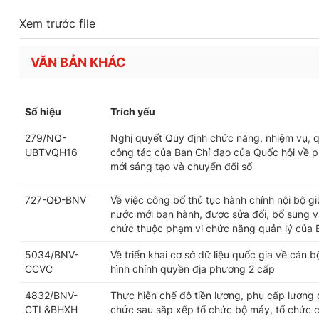
Xem trước file
VĂN BẢN KHÁC
Số hiệu
Trích yếu
279/NQ-
Nghị quyết Quy định chức năng, nhiệm vụ, q
UBTVQH16
công tác của Ban Chỉ đạo của Quốc hội về ph
mới sáng tạo và chuyển đổi số
727-QĐ-BNV
Về việc công bố thủ tục hành chính nội bộ g
nước mới ban hành, được sửa đổi, bổ sung và
chức thuộc phạm vi chức năng quản lý của 
5034/BNV-
Về triển khai cơ sở dữ liệu quốc gia về cán 
CCVC
hình chính quyền địa phương 2 cấp
4832/BNV-
Thực hiện chế độ tiền lương, phụ cấp lương 
CTL&BHXH
chức sau sắp xếp tổ chức bộ máy, tổ chức 