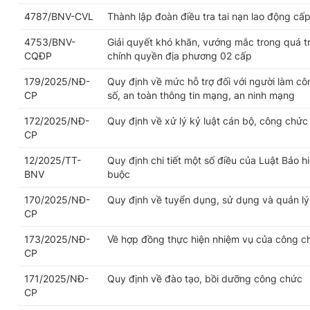
4787/BNV-CVL
Thành lập đoàn điều tra tai nạn lao động cấp
4753/BNV-
Giải quyết khó khăn, vướng mắc trong quá trì
CQĐP
chính quyền địa phương 02 cấp
179/2025/NĐ-
Quy định về mức hỗ trợ đối với người làm cô
CP
số, an toàn thông tin mạng, an ninh mạng
172/2025/NĐ-
Quy định về xử lý kỷ luật cán bộ, công chức
CP
12/2025/TT-
Quy định chi tiết một số điều của Luật Bảo h
BNV
buộc
170/2025/NĐ-
Quy định về tuyển dụng, sử dụng và quản l
CP
173/2025/NĐ-
Về hợp đồng thực hiện nhiệm vụ của công c
CP
171/2025/NĐ-
Quy định về đào tạo, bồi dưỡng công chức
CP