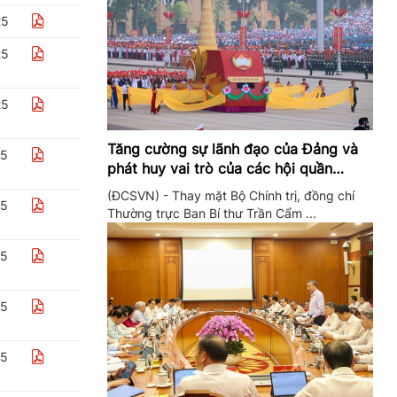
25
25
25
Tăng cường sự lãnh đạo của Đảng và
25
phát huy vai trò của các hội quần
chúng trong giai đoạn phát triển mới
(ĐCSVN) - Thay mặt Bộ Chính trị, đồng chí
25
Thường trực Ban Bí thư Trần Cẩm ...
25
25
25