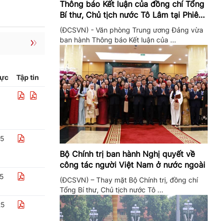
Thông báo Kết luận của đồng chí Tổng
Bí thư, Chủ tịch nước Tô Lâm tại Phiên
họp Ban Chỉ đạo Trung ương thực hiện
(ĐCSVN) - Văn phòng Trung ương Đảng vừa
Nghị quyết 57
ban hành Thông báo Kết luận của ...
lực
Tập tin
25
Bộ Chính trị ban hành Nghị quyết về
công tác người Việt Nam ở nước ngoài
25
(ĐCSVN) – Thay mặt Bộ Chính trị, đồng chí
Tổng Bí thư, Chủ tịch nước Tô ...
25