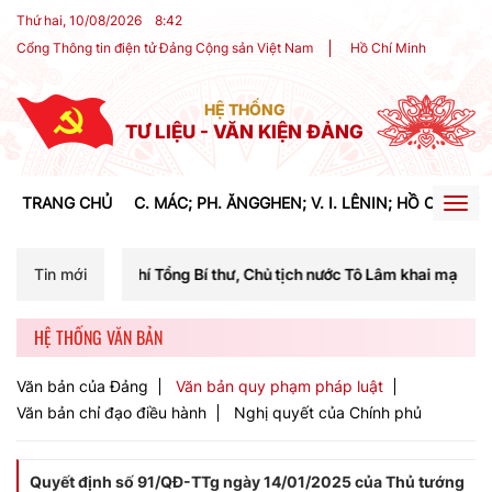
Thứ hai, 10/08/2026
8
:
42
Cổng Thông tin điện tử Đảng Cộng sản Việt Nam
Hồ Chí Minh
HỆ THỐNG
TƯ LIỆU - VĂN KIỆN ĐẢNG
TRANG CHỦ
C. MÁC; PH. ĂNGGHEN; V. I. LÊNIN; HỒ CHÍ MIN
Togg
navig
í Tổng Bí thư, Chủ tịch nước Tô Lâm khai mạc Hội nghị Trung ương lầ
Tin mới
HỆ THỐNG VĂN BẢN
Văn bản của Đảng
Văn bản quy phạm pháp luật
Văn bản chỉ đạo điều hành
Nghị quyết của Chính phủ
Quyết định số 91/QĐ-TTg ngày 14/01/2025 của Thủ tướng