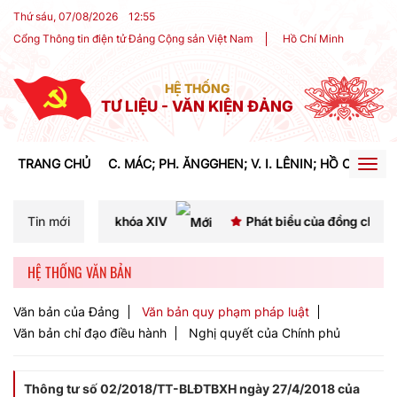
Thứ sáu, 07/08/2026
12
:
55
Cổng Thông tin điện tử Đảng Cộng sản Việt Nam
Hồ Chí Minh
HỆ THỐNG
TƯ LIỆU - VĂN KIỆN ĐẢNG
TRANG CHỦ
C. MÁC; PH. ĂNGGHEN; V. I. LÊNIN; HỒ CHÍ MIN
Togg
navig
ba khóa XIV
Tin mới
Phát biểu của đồng chí Tổng Bí thư, Chủ tịc
HỆ THỐNG VĂN BẢN
Văn bản của Đảng
Văn bản quy phạm pháp luật
Văn bản chỉ đạo điều hành
Nghị quyết của Chính phủ
Thông tư số 02/2018/TT-BLĐTBXH ngày 27/4/2018 của