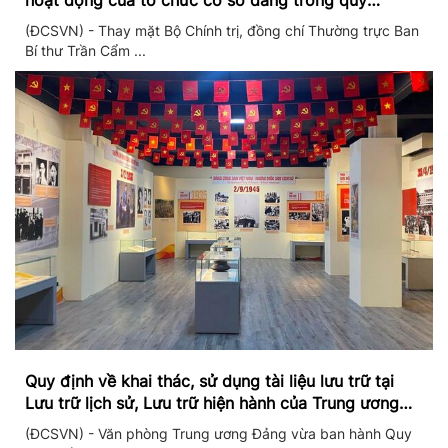
hoạt động của tổ chức cơ sở đảng trong quý
II/2026
(ĐCSVN) - Thay mặt Bộ Chính trị, đồng chí Thường trực Ban
Bí thư Trần Cẩm ...
Quy định về khai thác, sử dụng tài liệu lưu trữ tại
Lưu trữ lịch sử, Lưu trữ hiện hành của Trung ương
Đảng và Văn phòng Trung ương Đảng
(ĐCSVN) - Văn phòng Trung ương Đảng vừa ban hành Quy