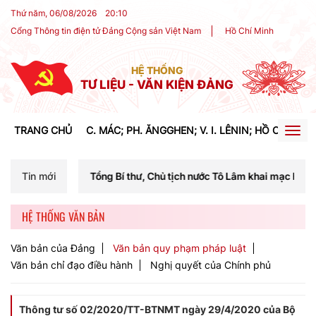
Thứ năm, 06/08/2026
20
:
10
Cổng Thông tin điện tử Đảng Cộng sản Việt Nam
Hồ Chí Minh
HỆ THỐNG
TƯ LIỆU - VĂN KIỆN ĐẢNG
TRANG CHỦ
C. MÁC; PH. ĂNGGHEN; V. I. LÊNIN; HỒ CHÍ MIN
Togg
navig
í Tổng Bí thư, Chủ tịch nước Tô Lâm khai mạc Hội nghị Trung ương lầ
Tin mới
HỆ THỐNG VĂN BẢN
Văn bản của Đảng
Văn bản quy phạm pháp luật
Văn bản chỉ đạo điều hành
Nghị quyết của Chính phủ
Thông tư số 02/2020/TT-BTNMT ngày 29/4/2020 của Bộ