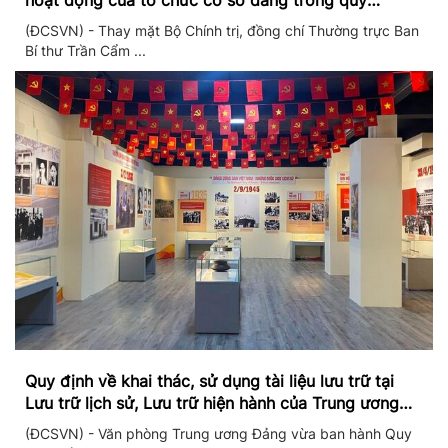
hoạt động của tổ chức cơ sở đảng trong quý
II/2026
(ĐCSVN) - Thay mặt Bộ Chính trị, đồng chí Thường trực Ban
Bí thư Trần Cẩm ...
Quy định về khai thác, sử dụng tài liệu lưu trữ tại
Lưu trữ lịch sử, Lưu trữ hiện hành của Trung ương
Đảng và Văn phòng Trung ương Đảng
(ĐCSVN) - Văn phòng Trung ương Đảng vừa ban hành Quy