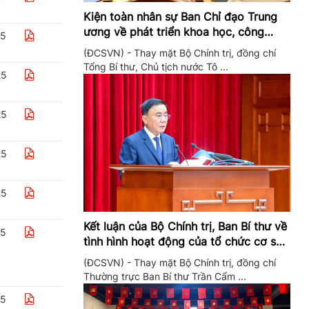
Kiện toàn nhân sự Ban Chỉ đạo Trung
ương về phát triển khoa học, công
25
nghệ, đổi mới sáng tạo và chuyển đổi
(ĐCSVN) - Thay mặt Bộ Chính trị, đồng chí
số
Tổng Bí thư, Chủ tịch nước Tô ...
25
25
25
25
Kết luận của Bộ Chính trị, Ban Bí thư về
25
tình hình hoạt động của tổ chức cơ sở
đảng trong quý II/2026
(ĐCSVN) - Thay mặt Bộ Chính trị, đồng chí
Thường trực Ban Bí thư Trần Cẩm ...
25