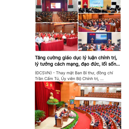
Tăng cường giáo dục lý luận chính trị,
lý tưởng cách mạng, đạo đức, lối sống,
ý thức công dân trong hệ thống giáo
(ĐCSVN) - Thay mặt Ban Bí thư, đồng chí
dục quốc dân
Trần Cẩm Tú, Ủy viên Bộ Chính trị, ...