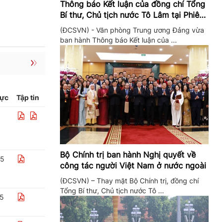
Thông báo Kết luận của đồng chí Tổng
Bí thư, Chủ tịch nước Tô Lâm tại Phiên
họp Ban Chỉ đạo Trung ương thực hiện
(ĐCSVN) - Văn phòng Trung ương Đảng vừa
Nghị quyết 57
ban hành Thông báo Kết luận của ...
lực
Tập tin
Bộ Chính trị ban hành Nghị quyết về
25
công tác người Việt Nam ở nước ngoài
(ĐCSVN) – Thay mặt Bộ Chính trị, đồng chí
Tổng Bí thư, Chủ tịch nước Tô ...
25