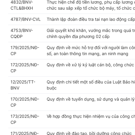
4832/BNV-
Thực hiện chế độ tiền lương, phụ cấp lương 
CTL&BHXH
chức sau sắp xếp tổ chức bộ máy, tổ chức 
4787/BNV-CVL
Thành lập đoàn điều tra tai nạn lao động cấp
4753/BNV-
Giải quyết khó khăn, vướng mắc trong quá trì
CQĐP
chính quyền địa phương 02 cấp
179/2025/NĐ-
Quy định về mức hỗ trợ đối với người làm cô
CP
số, an toàn thông tin mạng, an ninh mạng
172/2025/NĐ-
Quy định về xử lý kỷ luật cán bộ, công chức
CP
12/2025/TT-
Quy định chi tiết một số điều của Luật Bảo h
BNV
buộc
170/2025/NĐ-
Quy định về tuyển dụng, sử dụng và quản l
CP
173/2025/NĐ-
Về hợp đồng thực hiện nhiệm vụ của công c
CP
171/2025/NĐ-
Quy định về đào tạo, bồi dưỡng công chức