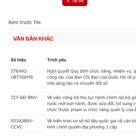
Tải về
Xem trước file
VĂN BẢN KHÁC
Số hiệu
Trích yếu
279/NQ-
Nghị quyết Quy định chức năng, nhiệm vụ, q
UBTVQH16
công tác của Ban Chỉ đạo của Quốc hội về ph
mới sáng tạo và chuyển đổi số
727-QĐ-BNV
Về việc công bố thủ tục hành chính nội bộ g
nước mới ban hành, được sửa đổi, bổ sung và
chức thuộc phạm vi chức năng quản lý của 
5034/BNV-
Về triển khai cơ sở dữ liệu quốc gia về cán 
CCVC
hình chính quyền địa phương 2 cấp