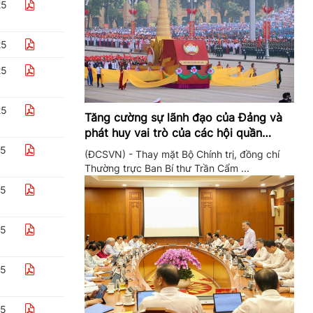
25
25
25
25
Tăng cường sự lãnh đạo của Đảng và
phát huy vai trò của các hội quần
chúng trong giai đoạn phát triển mới
25
(ĐCSVN) - Thay mặt Bộ Chính trị, đồng chí
Thường trực Ban Bí thư Trần Cẩm ...
25
25
25
25