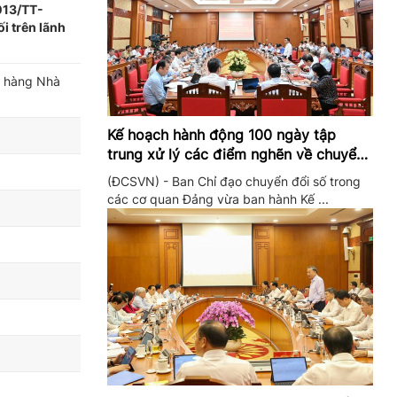
013/TT-
i trên lãnh
n hàng Nhà
Kế hoạch hành động 100 ngày tập
trung xử lý các điểm nghẽn về chuyển
đổi số trong các cơ quan Đảng
(ĐCSVN) - Ban Chỉ đạo chuyển đổi số trong
các cơ quan Đảng vừa ban hành Kế ...