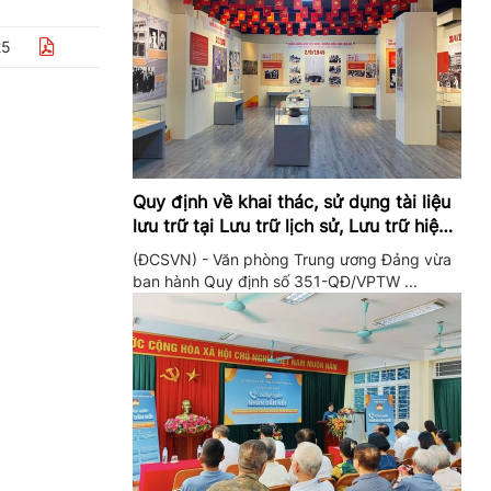
25
Quy định về khai thác, sử dụng tài liệu
lưu trữ tại Lưu trữ lịch sử, Lưu trữ hiện
hành của Trung ương Đảng và Văn
(ĐCSVN) - Văn phòng Trung ương Đảng vừa
phòng Trung ương Đảng
ban hành Quy định số 351-QĐ/VPTW ...