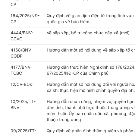
CP
164/2025/NĐ-
Quy định về giao dịch điện tử trong lĩnh vực
CP
quốc gia về bảo hiểm
4444/BNV-
Về sắp xếp, bố trí công chức cấp xã (mới)
CCVC
4168/BNV-
Hướng dẫn một số nội dung về sắp xếp tổ c
CQĐP
4177/BNV-
Hướng dẫn thực hiện Nghị định số 178/2024
TCBC
67/2025/NĐ-CP của Chính phủ
12/CV-BCĐ
Hướng dẫn một số nội dung đối với người h
xã khi thực hiện mô hình chính quyền địa p
10/2025/TT-
Hướng dẫn chức năng, nhiệm vụ, quyền hạn 
BNV
dân tỉnh, thành phố trực thuộc trung ương v
môn thuộc Ủy ban nhân dân xã, phường, đặc 
thuộc trung ương
09/2025/TT-
Quy định về phân định thẩm quyền và phân 