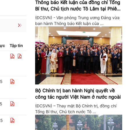
Thông báo Kết luận của đồng chí Tổng
Bí thư, Chủ tịch nước Tô Lâm tại Phiên
họp Ban Chỉ đạo Trung ương thực hiện
(ĐCSVN) - Văn phòng Trung ương Đảng vừa
Nghị quyết 57
ban hành Thông báo Kết luận của ...
lực
Tập tin
25
Bộ Chính trị ban hành Nghị quyết về
công tác người Việt Nam ở nước ngoài
25
(ĐCSVN) – Thay mặt Bộ Chính trị, đồng chí
Tổng Bí thư, Chủ tịch nước Tô ...
25