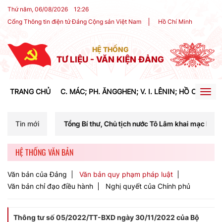
Thứ năm, 06/08/2026
12
:
26
Cổng Thông tin điện tử Đảng Cộng sản Việt Nam
Hồ Chí Minh
HỆ THỐNG
TƯ LIỆU - VĂN KIỆN ĐẢNG
TRANG CHỦ
C. MÁC; PH. ĂNGGHEN; V. I. LÊNIN; HỒ CHÍ MIN
Togg
navig
í Tổng Bí thư, Chủ tịch nước Tô Lâm khai mạc Hội nghị Trung ương lầ
Tin mới
HỆ THỐNG VĂN BẢN
Văn bản của Đảng
Văn bản quy phạm pháp luật
Văn bản chỉ đạo điều hành
Nghị quyết của Chính phủ
Thông tư số 05/2022/TT-BXD ngày 30/11/2022 của Bộ