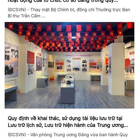
hoạt động của tổ chức cơ sở đảng trong quý
II/2026
(ĐCSVN) - Thay mặt Bộ Chính trị, đồng chí Thường trực Ban
Bí thư Trần Cẩm ...
Quy định về khai thác, sử dụng tài liệu lưu trữ tại
Lưu trữ lịch sử, Lưu trữ hiện hành của Trung ương
Đảng và Văn phòng Trung ương Đảng
(ĐCSVN) - Văn phòng Trung ương Đảng vừa ban hành Quy