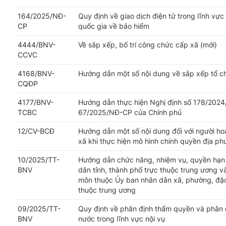
164/2025/NĐ-
Quy định về giao dịch điện tử trong lĩnh vực
CP
quốc gia về bảo hiểm
4444/BNV-
Về sắp xếp, bố trí công chức cấp xã (mới)
CCVC
4168/BNV-
Hướng dẫn một số nội dung về sắp xếp tổ c
CQĐP
4177/BNV-
Hướng dẫn thực hiện Nghị định số 178/2024
TCBC
67/2025/NĐ-CP của Chính phủ
12/CV-BCĐ
Hướng dẫn một số nội dung đối với người h
xã khi thực hiện mô hình chính quyền địa p
10/2025/TT-
Hướng dẫn chức năng, nhiệm vụ, quyền hạn 
BNV
dân tỉnh, thành phố trực thuộc trung ương v
môn thuộc Ủy ban nhân dân xã, phường, đặc 
thuộc trung ương
09/2025/TT-
Quy định về phân định thẩm quyền và phân 
BNV
nước trong lĩnh vực nội vụ