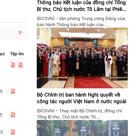
Thông báo Kết luận của đồng chí Tổng
Bí thư, Chủ tịch nước Tô Lâm tại Phiên
họp Ban Chỉ đạo Trung ương thực hiện
(ĐCSVN) - Văn phòng Trung ương Đảng vừa
Nghị quyết 57
ban hành Thông báo Kết luận của ...
lực
Tập tin
25
Bộ Chính trị ban hành Nghị quyết về
công tác người Việt Nam ở nước ngoài
(ĐCSVN) – Thay mặt Bộ Chính trị, đồng chí
25
Tổng Bí thư, Chủ tịch nước Tô ...
25