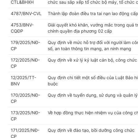
CTL&BHXH
chức sau sắp xếp tổ chức bộ máy, tổ chức 
4787/BNV-CVL
Thành lập đoàn điều tra tai nạn lao động cấp
4753/BNV-
Giải quyết khó khăn, vướng mắc trong quá trì
CQĐP
chính quyền địa phương 02 cấp
179/2025/NĐ-
Quy định về mức hỗ trợ đối với người làm cô
CP
số, an toàn thông tin mạng, an ninh mạng
172/2025/NĐ-
Quy định về xử lý kỷ luật cán bộ, công chức
CP
12/2025/TT-
Quy định chi tiết một số điều của Luật Bảo h
BNV
buộc
170/2025/NĐ-
Quy định về tuyển dụng, sử dụng và quản l
CP
173/2025/NĐ-
Về hợp đồng thực hiện nhiệm vụ của công c
CP
171/2025/NĐ-
Quy định về đào tạo, bồi dưỡng công chức
CP