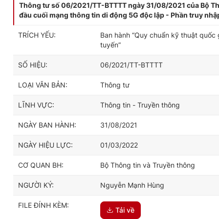
Thông tư số 06/2021/TT-BTTTT ngày 31/08/2021 của Bộ Thông
đầu cuối mạng thông tin di động 5G độc lập - Phần truy nhậ
TRÍCH YẾU:
Ban hành “Quy chuẩn kỹ thuật quốc gi
tuyến”
SỐ HIỆU:
06/2021/TT-BTTTT
LOẠI VĂN BẢN:
Thông tư
LĨNH VỰC:
Thông tin - Truyền thông
NGÀY BAN HÀNH:
31/08/2021
NGÀY HIỆU LỰC:
01/03/2022
CƠ QUAN BH:
Bộ Thông tin và Truyền thông
NGƯỜI KÝ:
Nguyễn Mạnh Hùng
FILE ĐÍNH KÈM:
Tải về