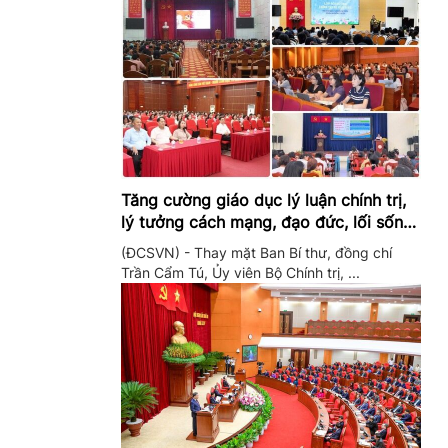
Tăng cường giáo dục lý luận chính trị,
lý tưởng cách mạng, đạo đức, lối sống,
ý thức công dân trong hệ thống giáo
(ĐCSVN) - Thay mặt Ban Bí thư, đồng chí
dục quốc dân
Trần Cẩm Tú, Ủy viên Bộ Chính trị, ...