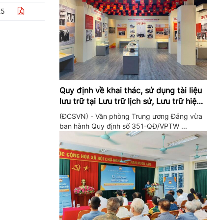
25
Quy định về khai thác, sử dụng tài liệu
lưu trữ tại Lưu trữ lịch sử, Lưu trữ hiện
hành của Trung ương Đảng và Văn
(ĐCSVN) - Văn phòng Trung ương Đảng vừa
phòng Trung ương Đảng
ban hành Quy định số 351-QĐ/VPTW ...