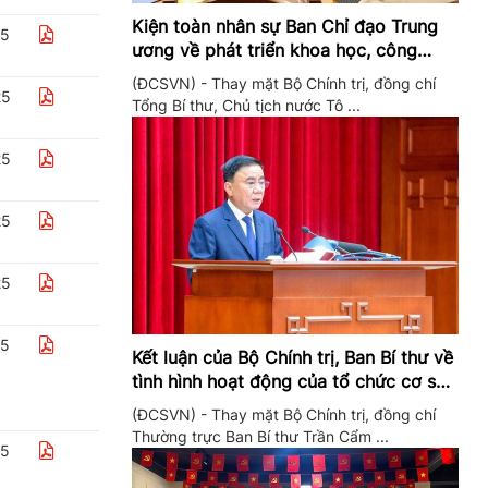
Kiện toàn nhân sự Ban Chỉ đạo Trung
25
ương về phát triển khoa học, công
nghệ, đổi mới sáng tạo và chuyển đổi
(ĐCSVN) - Thay mặt Bộ Chính trị, đồng chí
số
25
Tổng Bí thư, Chủ tịch nước Tô ...
25
25
25
25
Kết luận của Bộ Chính trị, Ban Bí thư về
tình hình hoạt động của tổ chức cơ sở
đảng trong quý II/2026
(ĐCSVN) - Thay mặt Bộ Chính trị, đồng chí
Thường trực Ban Bí thư Trần Cẩm ...
25