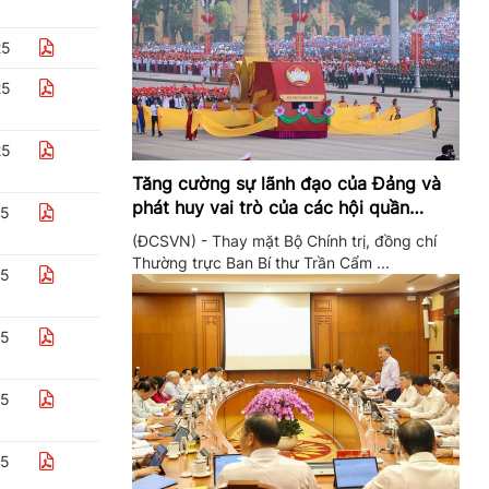
25
25
25
Tăng cường sự lãnh đạo của Đảng và
phát huy vai trò của các hội quần
25
chúng trong giai đoạn phát triển mới
(ĐCSVN) - Thay mặt Bộ Chính trị, đồng chí
Thường trực Ban Bí thư Trần Cẩm ...
25
25
25
25