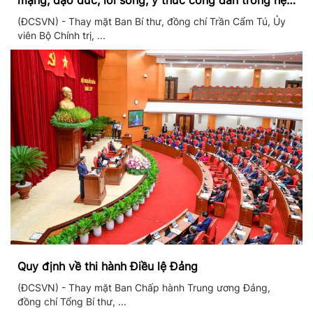
mạng, đạo đức, lối sống, ý thức công dân trong hệ
thống giáo dục quốc dân
(ĐCSVN) - Thay mặt Ban Bí thư, đồng chí Trần Cẩm Tú, Ủy
viên Bộ Chính trị, ...
Quy định về thi hành Điều lệ Đảng
(ĐCSVN) - Thay mặt Ban Chấp hành Trung ương Đảng,
đồng chí Tổng Bí thư, ...