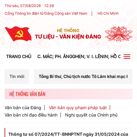
Thứ sáu, 07/08/2026
12
:
38
Cổng Thông tin điện tử Đảng Cộng sản Việt Nam
Hồ Chí Minh
HỆ THỐNG
TƯ LIỆU - VĂN KIỆN ĐẢNG
TRANG CHỦ
C. MÁC; PH. ĂNGGHEN; V. I. LÊNIN; HỒ CHÍ MIN
Togg
navig
 Tổng Bí thư, Chủ tịch nước Tô Lâm khai mạc Hội nghị Trung ương lần
Tin mới
HỆ THỐNG VĂN BẢN
Văn bản của Đảng
Văn bản quy phạm pháp luật
Văn bản chỉ đạo điều hành
Nghị quyết của Chính phủ
Thông tư số 07/2024/TT-BNNPTNT ngày 31/05/2024 của