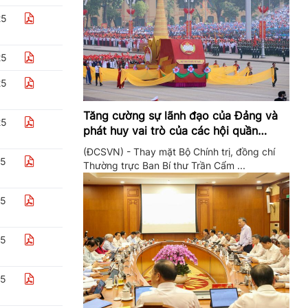
25
25
25
Tăng cường sự lãnh đạo của Đảng và
25
phát huy vai trò của các hội quần
chúng trong giai đoạn phát triển mới
(ĐCSVN) - Thay mặt Bộ Chính trị, đồng chí
25
Thường trực Ban Bí thư Trần Cẩm ...
25
25
25