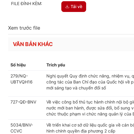
FILE ĐÍNH KÈM:
Tải về
Xem trước file
VĂN BẢN KHÁC
Số hiệu
Trích yếu
279/NQ-
Nghị quyết Quy định chức năng, nhiệm vụ, q
UBTVQH16
công tác của Ban Chỉ đạo của Quốc hội về ph
mới sáng tạo và chuyển đổi số
727-QĐ-BNV
Về việc công bố thủ tục hành chính nội bộ g
nước mới ban hành, được sửa đổi, bổ sung và
chức thuộc phạm vi chức năng quản lý của 
5034/BNV-
Về triển khai cơ sở dữ liệu quốc gia về cán 
CCVC
hình chính quyền địa phương 2 cấp