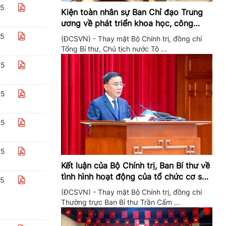
25
Kiện toàn nhân sự Ban Chỉ đạo Trung
ương về phát triển khoa học, công
nghệ, đổi mới sáng tạo và chuyển đổi
25
(ĐCSVN) - Thay mặt Bộ Chính trị, đồng chí
số
Tổng Bí thư, Chủ tịch nước Tô ...
25
25
25
25
Kết luận của Bộ Chính trị, Ban Bí thư về
tình hình hoạt động của tổ chức cơ sở
25
đảng trong quý II/2026
(ĐCSVN) - Thay mặt Bộ Chính trị, đồng chí
Thường trực Ban Bí thư Trần Cẩm ...