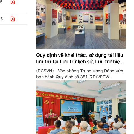
25
25
Quy định về khai thác, sử dụng tài liệu
lưu trữ tại Lưu trữ lịch sử, Lưu trữ hiện
hành của Trung ương Đảng và Văn
(ĐCSVN) - Văn phòng Trung ương Đảng vừa
phòng Trung ương Đảng
ban hành Quy định số 351-QĐ/VPTW ...