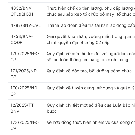
4832/BNV-
Thực hiện chế độ tiền lương, phụ cấp lương 
CTL&BHXH
chức sau sắp xếp tổ chức bộ máy, tổ chức 
4787/BNV-CVL
Thành lập đoàn điều tra tai nạn lao động cấp
4753/BNV-
Giải quyết khó khăn, vướng mắc trong quá trì
CQĐP
chính quyền địa phương 02 cấp
179/2025/NĐ-
Quy định về mức hỗ trợ đối với người làm cô
CP
số, an toàn thông tin mạng, an ninh mạng
171/2025/NĐ-
Quy định về đào tạo, bồi dưỡng công chức
CP
170/2025/NĐ-
Quy định về tuyển dụng, sử dụng và quản l
CP
12/2025/TT-
Quy định chi tiết một số điều của Luật Bảo h
BNV
buộc
173/2025/NĐ-
Về hợp đồng thực hiện nhiệm vụ của công c
CP