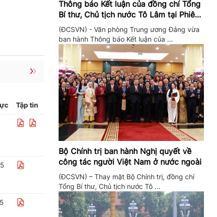
Thông báo Kết luận của đồng chí Tổng
Bí thư, Chủ tịch nước Tô Lâm tại Phiên
họp Ban Chỉ đạo Trung ương thực hiện
(ĐCSVN) - Văn phòng Trung ương Đảng vừa
Nghị quyết 57
ban hành Thông báo Kết luận của ...
lực
Tập tin
Bộ Chính trị ban hành Nghị quyết về
công tác người Việt Nam ở nước ngoài
25
(ĐCSVN) – Thay mặt Bộ Chính trị, đồng chí
Tổng Bí thư, Chủ tịch nước Tô ...
25