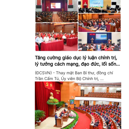
Tăng cường giáo dục lý luận chính trị,
lý tưởng cách mạng, đạo đức, lối sống,
ý thức công dân trong hệ thống giáo
(ĐCSVN) - Thay mặt Ban Bí thư, đồng chí
dục quốc dân
Trần Cẩm Tú, Ủy viên Bộ Chính trị, ...