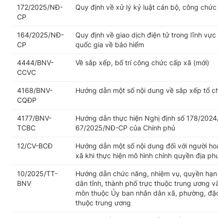
172/2025/NĐ-
Quy định về xử lý kỷ luật cán bộ, công chức
CP
164/2025/NĐ-
Quy định về giao dịch điện tử trong lĩnh vực
CP
quốc gia về bảo hiểm
4444/BNV-
Về sắp xếp, bố trí công chức cấp xã (mới)
CCVC
4168/BNV-
Hướng dẫn một số nội dung về sắp xếp tổ c
CQĐP
4177/BNV-
Hướng dẫn thực hiện Nghị định số 178/2024
TCBC
67/2025/NĐ-CP của Chính phủ
12/CV-BCĐ
Hướng dẫn một số nội dung đối với người h
xã khi thực hiện mô hình chính quyền địa p
10/2025/TT-
Hướng dẫn chức năng, nhiệm vụ, quyền hạn 
BNV
dân tỉnh, thành phố trực thuộc trung ương v
môn thuộc Ủy ban nhân dân xã, phường, đặc 
thuộc trung ương