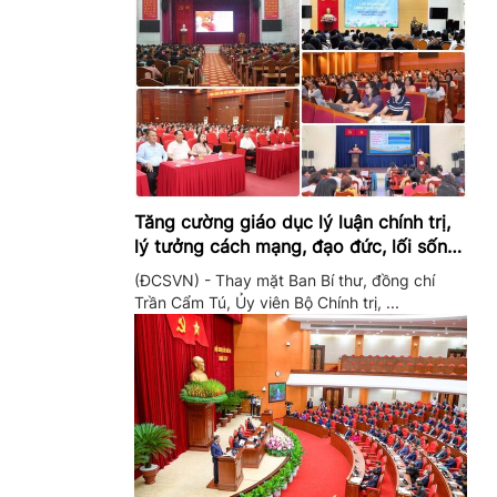
Tăng cường giáo dục lý luận chính trị,
lý tưởng cách mạng, đạo đức, lối sống,
ý thức công dân trong hệ thống giáo
(ĐCSVN) - Thay mặt Ban Bí thư, đồng chí
dục quốc dân
Trần Cẩm Tú, Ủy viên Bộ Chính trị, ...