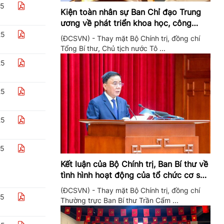
25
Kiện toàn nhân sự Ban Chỉ đạo Trung
ương về phát triển khoa học, công
nghệ, đổi mới sáng tạo và chuyển đổi
25
(ĐCSVN) - Thay mặt Bộ Chính trị, đồng chí
số
Tổng Bí thư, Chủ tịch nước Tô ...
25
25
25
25
Kết luận của Bộ Chính trị, Ban Bí thư về
tình hình hoạt động của tổ chức cơ sở
đảng trong quý II/2026
(ĐCSVN) - Thay mặt Bộ Chính trị, đồng chí
25
Thường trực Ban Bí thư Trần Cẩm ...