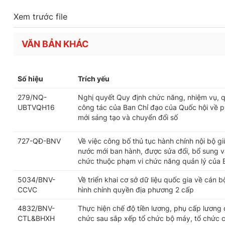
Xem trước file
VĂN BẢN KHÁC
Số hiệu
Trích yếu
279/NQ-
Nghị quyết Quy định chức năng, nhiệm vụ, q
UBTVQH16
công tác của Ban Chỉ đạo của Quốc hội về ph
mới sáng tạo và chuyển đổi số
727-QĐ-BNV
Về việc công bố thủ tục hành chính nội bộ g
nước mới ban hành, được sửa đổi, bổ sung và
chức thuộc phạm vi chức năng quản lý của 
5034/BNV-
Về triển khai cơ sở dữ liệu quốc gia về cán 
CCVC
hình chính quyền địa phương 2 cấp
4832/BNV-
Thực hiện chế độ tiền lương, phụ cấp lương 
CTL&BHXH
chức sau sắp xếp tổ chức bộ máy, tổ chức 