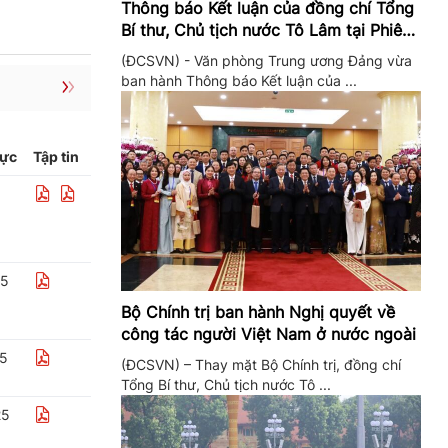
Thông báo Kết luận của đồng chí Tổng
Bí thư, Chủ tịch nước Tô Lâm tại Phiên
họp Ban Chỉ đạo Trung ương thực hiện
(ĐCSVN) - Văn phòng Trung ương Đảng vừa
Nghị quyết 57
ban hành Thông báo Kết luận của ...
lực
Tập tin
25
Bộ Chính trị ban hành Nghị quyết về
công tác người Việt Nam ở nước ngoài
25
(ĐCSVN) – Thay mặt Bộ Chính trị, đồng chí
Tổng Bí thư, Chủ tịch nước Tô ...
25