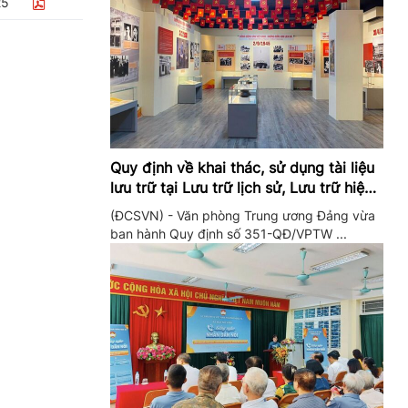
25
Quy định về khai thác, sử dụng tài liệu
lưu trữ tại Lưu trữ lịch sử, Lưu trữ hiện
hành của Trung ương Đảng và Văn
(ĐCSVN) - Văn phòng Trung ương Đảng vừa
phòng Trung ương Đảng
ban hành Quy định số 351-QĐ/VPTW ...