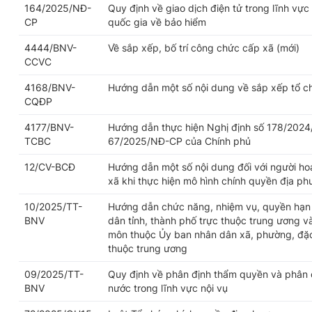
164/2025/NĐ-
Quy định về giao dịch điện tử trong lĩnh vực
CP
quốc gia về bảo hiểm
4444/BNV-
Về sắp xếp, bố trí công chức cấp xã (mới)
CCVC
4168/BNV-
Hướng dẫn một số nội dung về sắp xếp tổ c
CQĐP
4177/BNV-
Hướng dẫn thực hiện Nghị định số 178/2024
TCBC
67/2025/NĐ-CP của Chính phủ
12/CV-BCĐ
Hướng dẫn một số nội dung đối với người h
xã khi thực hiện mô hình chính quyền địa p
10/2025/TT-
Hướng dẫn chức năng, nhiệm vụ, quyền hạn 
BNV
dân tỉnh, thành phố trực thuộc trung ương v
môn thuộc Ủy ban nhân dân xã, phường, đặc 
thuộc trung ương
09/2025/TT-
Quy định về phân định thẩm quyền và phân 
BNV
nước trong lĩnh vực nội vụ