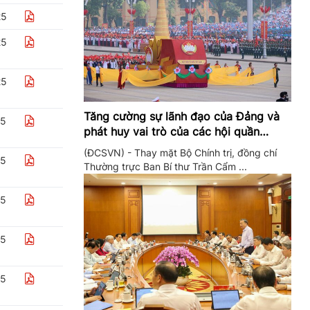
25
25
25
Tăng cường sự lãnh đạo của Đảng và
25
phát huy vai trò của các hội quần
chúng trong giai đoạn phát triển mới
(ĐCSVN) - Thay mặt Bộ Chính trị, đồng chí
25
Thường trực Ban Bí thư Trần Cẩm ...
25
25
25