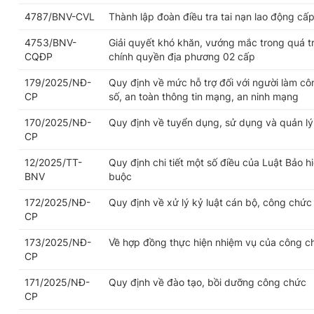
4787/BNV-CVL
Thành lập đoàn điều tra tai nạn lao động cấp
4753/BNV-
Giải quyết khó khăn, vướng mắc trong quá trì
CQĐP
chính quyền địa phương 02 cấp
179/2025/NĐ-
Quy định về mức hỗ trợ đối với người làm cô
CP
số, an toàn thông tin mạng, an ninh mạng
170/2025/NĐ-
Quy định về tuyển dụng, sử dụng và quản l
CP
12/2025/TT-
Quy định chi tiết một số điều của Luật Bảo h
BNV
buộc
172/2025/NĐ-
Quy định về xử lý kỷ luật cán bộ, công chức
CP
173/2025/NĐ-
Về hợp đồng thực hiện nhiệm vụ của công c
CP
171/2025/NĐ-
Quy định về đào tạo, bồi dưỡng công chức
CP