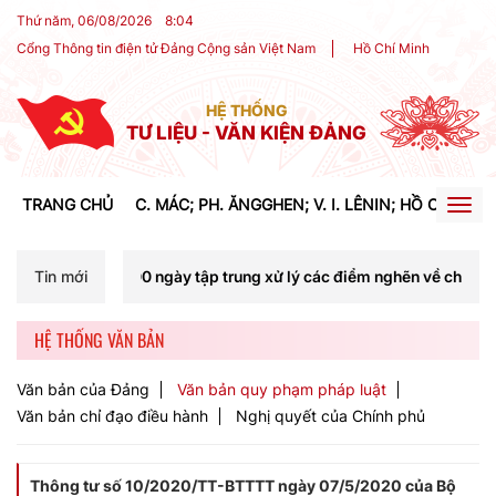
Thứ năm, 06/08/2026
8
:
04
Cổng Thông tin điện tử Đảng Cộng sản Việt Nam
Hồ Chí Minh
HỆ THỐNG
TƯ LIỆU - VĂN KIỆN ĐẢNG
TRANG CHỦ
C. MÁC; PH. ĂNGGHEN; V. I. LÊNIN; HỒ CHÍ MIN
Togg
navig
0 ngày tập trung xử lý các điểm nghẽn về chuyển đổi số trong các 
Tin mới
HỆ THỐNG VĂN BẢN
Văn bản của Đảng
Văn bản quy phạm pháp luật
Văn bản chỉ đạo điều hành
Nghị quyết của Chính phủ
Thông tư số 10/2020/TT-BTTTT ngày 07/5/2020 của Bộ