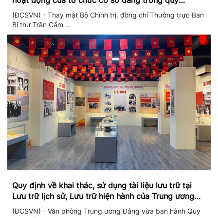
hoạt động của tổ chức cơ sở đảng trong quý
II/2026
(ĐCSVN) - Thay mặt Bộ Chính trị, đồng chí Thường trực Ban
Bí thư Trần Cẩm ...
Quy định về khai thác, sử dụng tài liệu lưu trữ tại
Lưu trữ lịch sử, Lưu trữ hiện hành của Trung ương
Đảng và Văn phòng Trung ương Đảng
(ĐCSVN) - Văn phòng Trung ương Đảng vừa ban hành Quy