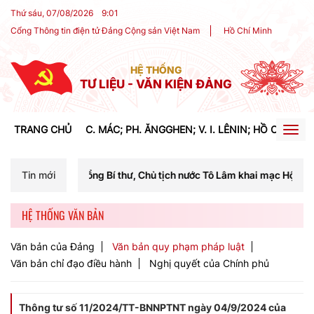
Thứ sáu, 07/08/2026
9
:
01
Cổng Thông tin điện tử Đảng Cộng sản Việt Nam
Hồ Chí Minh
HỆ THỐNG
TƯ LIỆU - VĂN KIỆN ĐẢNG
TRANG CHỦ
C. MÁC; PH. ĂNGGHEN; V. I. LÊNIN; HỒ CHÍ MIN
Togg
navig
Tổng Bí thư, Chủ tịch nước Tô Lâm khai mạc Hội nghị Trung ương lần 
Tin mới
HỆ THỐNG VĂN BẢN
Văn bản của Đảng
Văn bản quy phạm pháp luật
Văn bản chỉ đạo điều hành
Nghị quyết của Chính phủ
Thông tư số 11/2024/TT-BNNPTNT ngày 04/9/2024 của