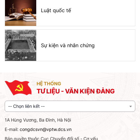
Luật quốc tế
Sự kiện và nhân chứng
HỆ THỐNG
TƯ LIỆU - VĂN KIỆN ĐẢNG
-- Chọn liên kết --
1A Hùng Vương, Ba Đình, Hà Nội
E-mail:
congdcsvn@vptw.dcs.vn
Bản quyền thuộc Cục Chuyển đổi số - Cơ yếu