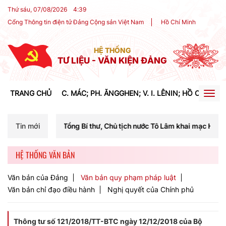
Thứ sáu, 07/08/2026
4
:
39
Cổng Thông tin điện tử Đảng Cộng sản Việt Nam
Hồ Chí Minh
HỆ THỐNG
TƯ LIỆU - VĂN KIỆN ĐẢNG
TRANG CHỦ
C. MÁC; PH. ĂNGGHEN; V. I. LÊNIN; HỒ CHÍ MIN
Togg
navig
í Tổng Bí thư, Chủ tịch nước Tô Lâm khai mạc Hội nghị Trung ương lần
Tin mới
HỆ THỐNG VĂN BẢN
Văn bản của Đảng
Văn bản quy phạm pháp luật
Văn bản chỉ đạo điều hành
Nghị quyết của Chính phủ
Thông tư số 121/2018/TT-BTC ngày 12/12/2018 của Bộ