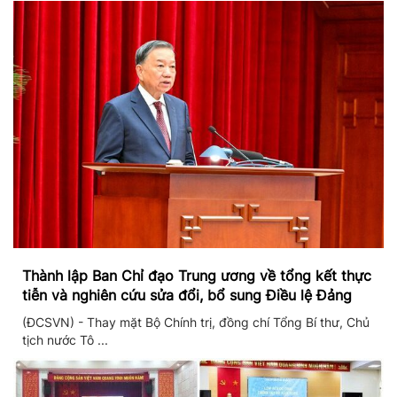
Thành lập Ban Chỉ đạo Trung ương về tổng kết thực
tiễn và nghiên cứu sửa đổi, bổ sung Điều lệ Đảng
(ĐCSVN) - Thay mặt Bộ Chính trị, đồng chí Tổng Bí thư, Chủ
tịch nước Tô ...