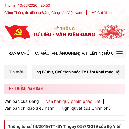
Thứ hai, 10/08/2026
20
:
50
Cổng Thông tin điện tử Đảng Cộng sản Việt Nam
Hồ Chí Minh
HỆ THỐNG
TƯ LIỆU - VĂN KIỆN ĐẢNG
TRANG CHỦ
C. MÁC; PH. ĂNGGHEN; V. I. LÊNIN; HỒ CHÍ MIN
Togg
navig
hí Tổng Bí thư, Chủ tịch nước Tô Lâm khai mạc Hội nghị Trung ương l
Tin mới
HỆ THỐNG VĂN BẢN
Văn bản của Đảng
Văn bản quy phạm pháp luật
Văn bản chỉ đạo điều hành
Nghị quyết của Chính phủ
Thông tư số 14/2019/TT-BYT ngày 05/7/2019 của Bộ Y tế