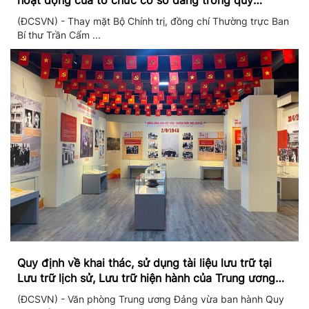
hoạt động của tổ chức cơ sở đảng trong quý
II/2026
(ĐCSVN) - Thay mặt Bộ Chính trị, đồng chí Thường trực Ban
Bí thư Trần Cẩm ...
Quy định về khai thác, sử dụng tài liệu lưu trữ tại
Lưu trữ lịch sử, Lưu trữ hiện hành của Trung ương
Đảng và Văn phòng Trung ương Đảng
(ĐCSVN) - Văn phòng Trung ương Đảng vừa ban hành Quy