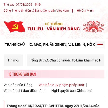
Thứ sáu, 07/08/2026
5
:
19
Cổng Thông tin điện tử Đảng Cộng sản Việt Nam
Hồ Chí Minh
HỆ THỐNG
TƯ LIỆU - VĂN KIỆN ĐẢNG
TRANG CHỦ
C. MÁC; PH. ĂNGGHEN; V. I. LÊNIN; HỒ CHÍ MIN
Togg
navig
 Tổng Bí thư, Chủ tịch nước Tô Lâm khai mạc Hội nghị Trung ương lần
Tin mới
HỆ THỐNG VĂN BẢN
Văn bản của Đảng
Văn bản quy phạm pháp luật
Văn bản chỉ đạo điều hành
Nghị quyết của Chính phủ
Thông tư số 14/2024/TT-BVHTTDL ngày 27/11/2024 của