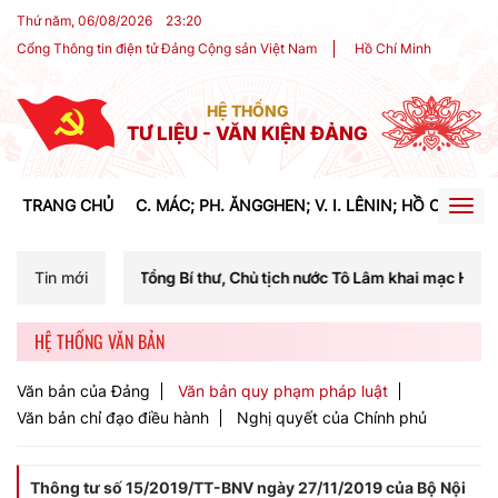
Thứ năm, 06/08/2026
23
:
20
Cổng Thông tin điện tử Đảng Cộng sản Việt Nam
Hồ Chí Minh
HỆ THỐNG
TƯ LIỆU - VĂN KIỆN ĐẢNG
TRANG CHỦ
C. MÁC; PH. ĂNGGHEN; V. I. LÊNIN; HỒ CHÍ MIN
Togg
navig
 Tổng Bí thư, Chủ tịch nước Tô Lâm khai mạc Hội nghị Trung ương lần
Tin mới
HỆ THỐNG VĂN BẢN
Văn bản của Đảng
Văn bản quy phạm pháp luật
Văn bản chỉ đạo điều hành
Nghị quyết của Chính phủ
Thông tư số 15/2019/TT-BNV ngày 27/11/2019 của Bộ Nội