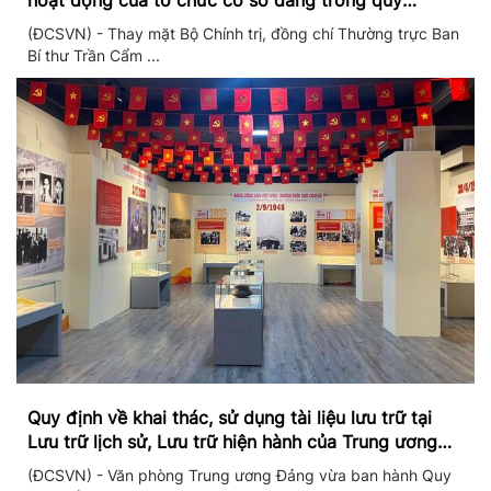
hoạt động của tổ chức cơ sở đảng trong quý
II/2026
(ĐCSVN) - Thay mặt Bộ Chính trị, đồng chí Thường trực Ban
Bí thư Trần Cẩm ...
Quy định về khai thác, sử dụng tài liệu lưu trữ tại
Lưu trữ lịch sử, Lưu trữ hiện hành của Trung ương
Đảng và Văn phòng Trung ương Đảng
(ĐCSVN) - Văn phòng Trung ương Đảng vừa ban hành Quy