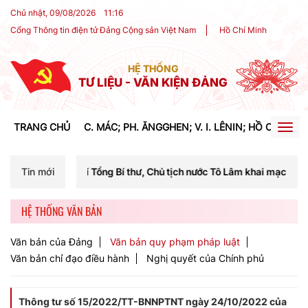
Chủ nhật, 09/08/2026
11
:
16
Cổng Thông tin điện tử Đảng Cộng sản Việt Nam
Hồ Chí Minh
HỆ THỐNG
TƯ LIỆU - VĂN KIỆN ĐẢNG
TRANG CHỦ
C. MÁC; PH. ĂNGGHEN; V. I. LÊNIN; HỒ CHÍ MIN
Togg
navig
í Tổng Bí thư, Chủ tịch nước Tô Lâm khai mạc Hội nghị Trung ương lầ
Tin mới
HỆ THỐNG VĂN BẢN
Văn bản của Đảng
Văn bản quy phạm pháp luật
Văn bản chỉ đạo điều hành
Nghị quyết của Chính phủ
Thông tư số 15/2022/TT-BNNPTNT ngày 24/10/2022 của