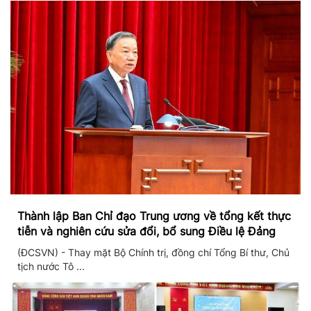
Thành lập Ban Chỉ đạo Trung ương về tổng kết thực
tiễn và nghiên cứu sửa đổi, bổ sung Điều lệ Đảng
(ĐCSVN) - Thay mặt Bộ Chính trị, đồng chí Tổng Bí thư, Chủ
tịch nước Tô ...