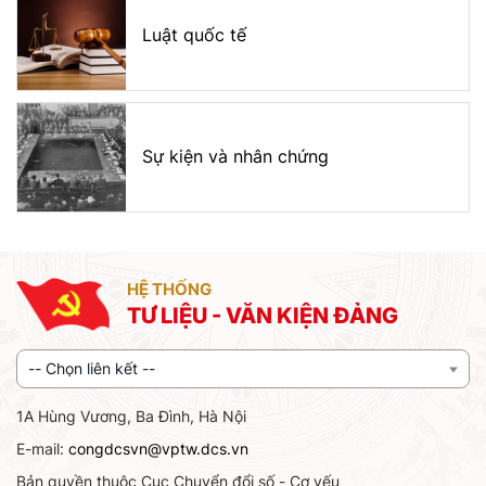
Luật quốc tế
Sự kiện và nhân chứng
HỆ THỐNG
TƯ LIỆU - VĂN KIỆN ĐẢNG
-- Chọn liên kết --
1A Hùng Vương, Ba Đình, Hà Nội
E-mail:
congdcsvn@vptw.dcs.vn
Bản quyền thuộc Cục Chuyển đổi số - Cơ yếu