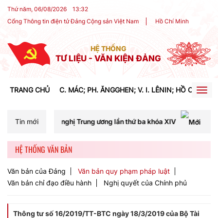
Thứ năm, 06/08/2026
13
:
32
Cổng Thông tin điện tử Đảng Cộng sản Việt Nam
Hồ Chí Minh
HỆ THỐNG
TƯ LIỆU - VĂN KIỆN ĐẢNG
TRANG CHỦ
C. MÁC; PH. ĂNGGHEN; V. I. LÊNIN; HỒ CHÍ MIN
Togg
navig
 nghị Trung ương lần thứ ba khóa XIV
Tin mới
Phát biểu của đồng
HỆ THỐNG VĂN BẢN
Văn bản của Đảng
Văn bản quy phạm pháp luật
Văn bản chỉ đạo điều hành
Nghị quyết của Chính phủ
Thông tư số 16/2019/TT-BTC ngày 18/3/2019 của Bộ Tài