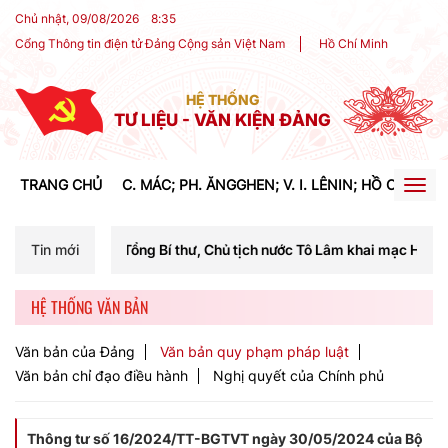
Chủ nhật, 09/08/2026
8
:
35
Cổng Thông tin điện tử Đảng Cộng sản Việt Nam
Hồ Chí Minh
HỆ THỐNG
TƯ LIỆU - VĂN KIỆN ĐẢNG
TRANG CHỦ
C. MÁC; PH. ĂNGGHEN; V. I. LÊNIN; HỒ CHÍ MIN
Togg
navig
 Tổng Bí thư, Chủ tịch nước Tô Lâm khai mạc Hội nghị Trung ương lần 
Tin mới
HỆ THỐNG VĂN BẢN
Văn bản của Đảng
Văn bản quy phạm pháp luật
Văn bản chỉ đạo điều hành
Nghị quyết của Chính phủ
Thông tư số 16/2024/TT-BGTVT ngày 30/05/2024 của Bộ