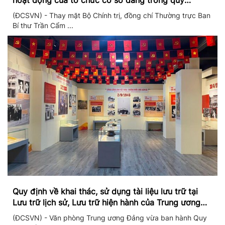
hoạt động của tổ chức cơ sở đảng trong quý
II/2026
(ĐCSVN) - Thay mặt Bộ Chính trị, đồng chí Thường trực Ban
Bí thư Trần Cẩm ...
Quy định về khai thác, sử dụng tài liệu lưu trữ tại
Lưu trữ lịch sử, Lưu trữ hiện hành của Trung ương
Đảng và Văn phòng Trung ương Đảng
(ĐCSVN) - Văn phòng Trung ương Đảng vừa ban hành Quy