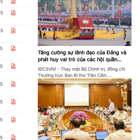
25
25
25
25
Tăng cường sự lãnh đạo của Đảng và
phát huy vai trò của các hội quần
chúng trong giai đoạn phát triển mới
25
(ĐCSVN) - Thay mặt Bộ Chính trị, đồng chí
Thường trực Ban Bí thư Trần Cẩm ...
25
25
25
25