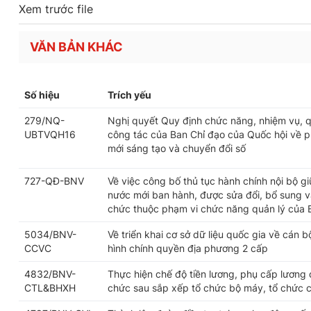
Xem trước file
VĂN BẢN KHÁC
Số hiệu
Trích yếu
279/NQ-
Nghị quyết Quy định chức năng, nhiệm vụ, q
UBTVQH16
công tác của Ban Chỉ đạo của Quốc hội về ph
mới sáng tạo và chuyển đổi số
727-QĐ-BNV
Về việc công bố thủ tục hành chính nội bộ g
nước mới ban hành, được sửa đổi, bổ sung và
chức thuộc phạm vi chức năng quản lý của 
5034/BNV-
Về triển khai cơ sở dữ liệu quốc gia về cán 
CCVC
hình chính quyền địa phương 2 cấp
4832/BNV-
Thực hiện chế độ tiền lương, phụ cấp lương 
CTL&BHXH
chức sau sắp xếp tổ chức bộ máy, tổ chức 