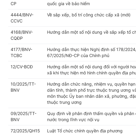
CP
quốc gia về bảo hiểm
4444/BNV-
Về sắp xếp, bố trí công chức cấp xã (mới)
CCVC
4168/BNV-
Hướng dẫn một số nội dung về sắp xếp tổ c
CQĐP
4177/BNV-
Hướng dẫn thực hiện Nghị định số 178/2024
TCBC
67/2025/NĐ-CP của Chính phủ
12/CV-BCĐ
Hướng dẫn một số nội dung đối với người h
xã khi thực hiện mô hình chính quyền địa p
10/2025/TT-
Hướng dẫn chức năng, nhiệm vụ, quyền hạn 
BNV
dân tỉnh, thành phố trực thuộc trung ương v
môn thuộc Ủy ban nhân dân xã, phường, đặc 
thuộc trung ương
09/2025/TT-
Quy định về phân định thẩm quyền và phân 
BNV
nước trong lĩnh vực nội vụ
72/2025/QH15
Luật Tổ chức chính quyền địa phương