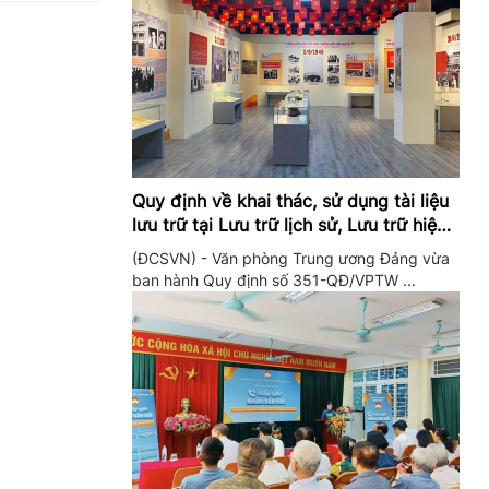
Quy định về khai thác, sử dụng tài liệu
lưu trữ tại Lưu trữ lịch sử, Lưu trữ hiện
hành của Trung ương Đảng và Văn
(ĐCSVN) - Văn phòng Trung ương Đảng vừa
phòng Trung ương Đảng
ban hành Quy định số 351-QĐ/VPTW ...