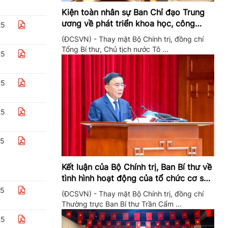
Kiện toàn nhân sự Ban Chỉ đạo Trung
ương về phát triển khoa học, công
25
nghệ, đổi mới sáng tạo và chuyển đổi
(ĐCSVN) - Thay mặt Bộ Chính trị, đồng chí
số
Tổng Bí thư, Chủ tịch nước Tô ...
25
25
25
25
Kết luận của Bộ Chính trị, Ban Bí thư về
tình hình hoạt động của tổ chức cơ sở
đảng trong quý II/2026
25
(ĐCSVN) - Thay mặt Bộ Chính trị, đồng chí
Thường trực Ban Bí thư Trần Cẩm ...
25