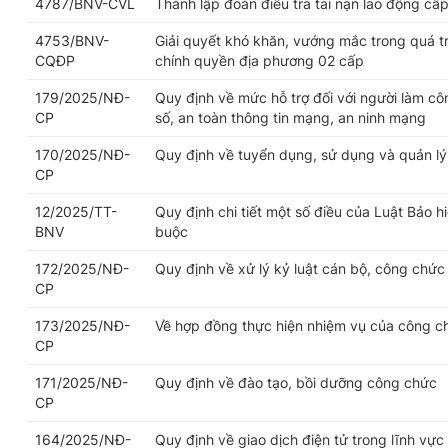
4787/BNV-CVL
Thành lập đoàn điều tra tai nạn lao động cấp
4753/BNV-
Giải quyết khó khăn, vướng mắc trong quá trì
CQĐP
chính quyền địa phương 02 cấp
179/2025/NĐ-
Quy định về mức hỗ trợ đối với người làm cô
CP
số, an toàn thông tin mạng, an ninh mạng
170/2025/NĐ-
Quy định về tuyển dụng, sử dụng và quản l
CP
12/2025/TT-
Quy định chi tiết một số điều của Luật Bảo h
BNV
buộc
172/2025/NĐ-
Quy định về xử lý kỷ luật cán bộ, công chức
CP
173/2025/NĐ-
Về hợp đồng thực hiện nhiệm vụ của công c
CP
171/2025/NĐ-
Quy định về đào tạo, bồi dưỡng công chức
CP
164/2025/NĐ-
Quy định về giao dịch điện tử trong lĩnh vực