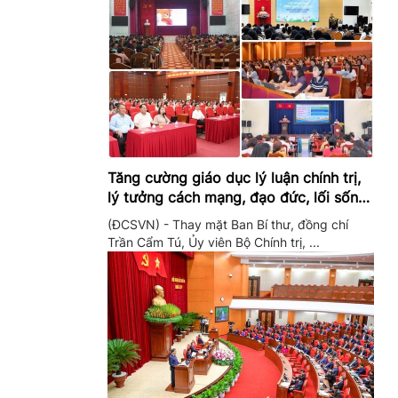
Tăng cường giáo dục lý luận chính trị,
lý tưởng cách mạng, đạo đức, lối sống,
ý thức công dân trong hệ thống giáo
(ĐCSVN) - Thay mặt Ban Bí thư, đồng chí
dục quốc dân
Trần Cẩm Tú, Ủy viên Bộ Chính trị, ...