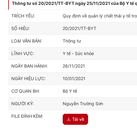
Thông tư số 20/2021/TT-BYT ngày 25/11/2021 của Bộ Y tế quy
TRÍCH YẾU:
Quy định về quản lý chất thải y tế tr
SỐ HIỆU:
20/2021/TT-BYT
LOẠI VĂN BẢN:
Thông tư
LĨNH VỰC:
Y tế - Sức khỏe
NGÀY BAN HÀNH:
26/11/2021
NGÀY HIỆU LỰC:
10/01/2021
CƠ QUAN BH:
Bộ Y tế
NGƯỜI KÝ:
Nguyễn Trường Sơn
FILE ĐÍNH KÈM:
Tải về