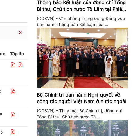
Thông báo Kết luận của đồng chí Tổng
Bí thư, Chủ tịch nước Tô Lâm tại Phiên
họp Ban Chỉ đạo Trung ương thực hiện
(ĐCSVN) - Văn phòng Trung ương Đảng vừa
Nghị quyết 57
ban hành Thông báo Kết luận của ...
lực
Tập tin
25
Bộ Chính trị ban hành Nghị quyết về
công tác người Việt Nam ở nước ngoài
(ĐCSVN) – Thay mặt Bộ Chính trị, đồng chí
25
Tổng Bí thư, Chủ tịch nước Tô ...
25