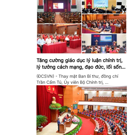
Tăng cường giáo dục lý luận chính trị,
lý tưởng cách mạng, đạo đức, lối sống,
ý thức công dân trong hệ thống giáo
(ĐCSVN) - Thay mặt Ban Bí thư, đồng chí
dục quốc dân
Trần Cẩm Tú, Ủy viên Bộ Chính trị, ...