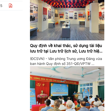
25
Quy định về khai thác, sử dụng tài liệu
lưu trữ tại Lưu trữ lịch sử, Lưu trữ hiện
hành của Trung ương Đảng và Văn
(ĐCSVN) - Văn phòng Trung ương Đảng vừa
phòng Trung ương Đảng
ban hành Quy định số 351-QĐ/VPTW ...