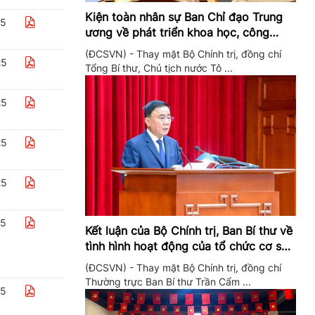
Kiện toàn nhân sự Ban Chỉ đạo Trung
25
ương về phát triển khoa học, công
nghệ, đổi mới sáng tạo và chuyển đổi
(ĐCSVN) - Thay mặt Bộ Chính trị, đồng chí
số
25
Tổng Bí thư, Chủ tịch nước Tô ...
25
25
25
25
Kết luận của Bộ Chính trị, Ban Bí thư về
tình hình hoạt động của tổ chức cơ sở
đảng trong quý II/2026
(ĐCSVN) - Thay mặt Bộ Chính trị, đồng chí
Thường trực Ban Bí thư Trần Cẩm ...
25