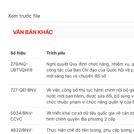
Xem trước file
VĂN BẢN KHÁC
Số hiệu
Trích yếu
279/NQ-
Nghị quyết Quy định chức năng, nhiệm vụ, q
UBTVQH16
công tác của Ban Chỉ đạo của Quốc hội về ph
mới sáng tạo và chuyển đổi số
727-QĐ-BNV
Về việc công bố thủ tục hành chính nội bộ g
nước mới ban hành, được sửa đổi, bổ sung và
chức thuộc phạm vi chức năng quản lý của 
5034/BNV-
Về triển khai cơ sở dữ liệu quốc gia về cán 
CCVC
hình chính quyền địa phương 2 cấp
4832/BNV-
Thực hiện chế độ tiền lương, phụ cấp lương 