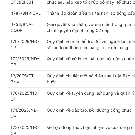
CTL&BHXH
chức sau sắp xếp tổ chức bộ máy, tổ chức 
4787/BNV-CVL
Thành lập đoàn điều tra tai nạn lao động cấp
4753/BNV-
Giải quyết khó khăn, vướng mắc trong quá trì
CQĐP
chính quyền địa phương 02 cấp
179/2025/NĐ-
Quy định về mức hỗ trợ đối với người làm cô
CP
số, an toàn thông tin mạng, an ninh mạng
172/2025/NĐ-
Quy định về xử lý kỷ luật cán bộ, công chức
CP
12/2025/TT-
Quy định chi tiết một số điều của Luật Bảo h
BNV
buộc
170/2025/NĐ-
Quy định về tuyển dụng, sử dụng và quản l
CP
171/2025/NĐ-
Quy định về đào tạo, bồi dưỡng công chức
CP
173/2025/NĐ-
Về hợp đồng thực hiện nhiệm vụ của công c
CP