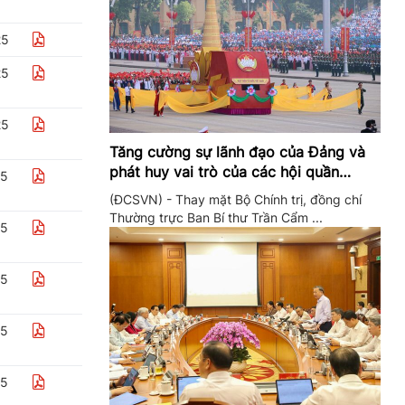
25
25
25
Tăng cường sự lãnh đạo của Đảng và
phát huy vai trò của các hội quần
25
chúng trong giai đoạn phát triển mới
(ĐCSVN) - Thay mặt Bộ Chính trị, đồng chí
Thường trực Ban Bí thư Trần Cẩm ...
25
25
25
25