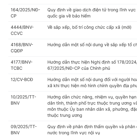
164/2025/NĐ-
Quy định về giao dịch điện tử trong lĩnh vực
CP
quốc gia về bảo hiểm
4444/BNV-
Về sắp xếp, bố trí công chức cấp xã (mới)
CCVC
4168/BNV-
Hướng dẫn một số nội dung về sắp xếp tổ c
CQĐP
4177/BNV-
Hướng dẫn thực hiện Nghị định số 178/2024
TCBC
67/2025/NĐ-CP của Chính phủ
12/CV-BCĐ
Hướng dẫn một số nội dung đối với người h
xã khi thực hiện mô hình chính quyền địa p
10/2025/TT-
Hướng dẫn chức năng, nhiệm vụ, quyền hạn 
BNV
dân tỉnh, thành phố trực thuộc trung ương v
môn thuộc Ủy ban nhân dân xã, phường, đặc 
thuộc trung ương
09/2025/TT-
Quy định về phân định thẩm quyền và phân 
BNV
nước trong lĩnh vực nội vụ