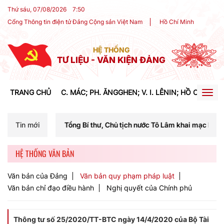
Thứ sáu, 07/08/2026
7
:
50
Cổng Thông tin điện tử Đảng Cộng sản Việt Nam
Hồ Chí Minh
HỆ THỐNG
TƯ LIỆU - VĂN KIỆN ĐẢNG
TRANG CHỦ
C. MÁC; PH. ĂNGGHEN; V. I. LÊNIN; HỒ CHÍ MIN
Togg
navig
í Tổng Bí thư, Chủ tịch nước Tô Lâm khai mạc Hội nghị Trung ương lầ
Tin mới
HỆ THỐNG VĂN BẢN
Văn bản của Đảng
Văn bản quy phạm pháp luật
Văn bản chỉ đạo điều hành
Nghị quyết của Chính phủ
Thông tư số 25/2020/TT-BTC ngày 14/4/2020 của Bộ Tài