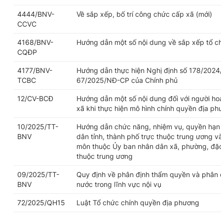
4444/BNV-
Về sắp xếp, bố trí công chức cấp xã (mới)
CCVC
4168/BNV-
Hướng dẫn một số nội dung về sắp xếp tổ c
CQĐP
4177/BNV-
Hướng dẫn thực hiện Nghị định số 178/2024
TCBC
67/2025/NĐ-CP của Chính phủ
12/CV-BCĐ
Hướng dẫn một số nội dung đối với người h
xã khi thực hiện mô hình chính quyền địa p
10/2025/TT-
Hướng dẫn chức năng, nhiệm vụ, quyền hạn 
BNV
dân tỉnh, thành phố trực thuộc trung ương v
môn thuộc Ủy ban nhân dân xã, phường, đặc 
thuộc trung ương
09/2025/TT-
Quy định về phân định thẩm quyền và phân 
BNV
nước trong lĩnh vực nội vụ
72/2025/QH15
Luật Tổ chức chính quyền địa phương