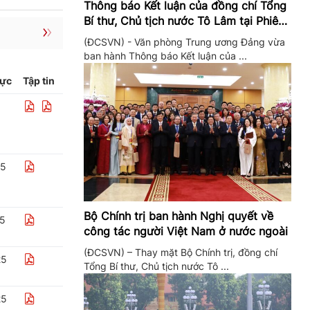
Thông báo Kết luận của đồng chí Tổng
Bí thư, Chủ tịch nước Tô Lâm tại Phiên
họp Ban Chỉ đạo Trung ương thực hiện
(ĐCSVN) - Văn phòng Trung ương Đảng vừa
Nghị quyết 57
ban hành Thông báo Kết luận của ...
lực
Tập tin
25
Bộ Chính trị ban hành Nghị quyết về
25
công tác người Việt Nam ở nước ngoài
(ĐCSVN) – Thay mặt Bộ Chính trị, đồng chí
25
Tổng Bí thư, Chủ tịch nước Tô ...
25