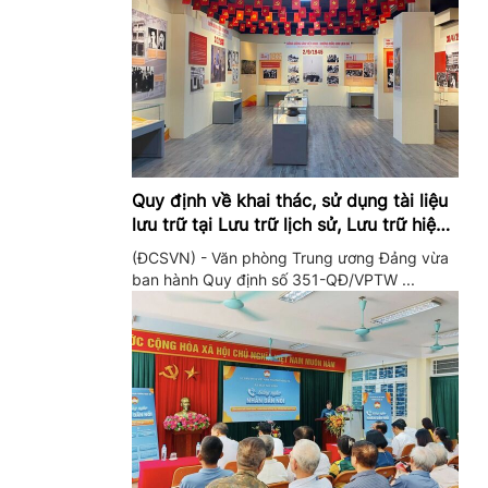
Quy định về khai thác, sử dụng tài liệu
lưu trữ tại Lưu trữ lịch sử, Lưu trữ hiện
hành của Trung ương Đảng và Văn
(ĐCSVN) - Văn phòng Trung ương Đảng vừa
phòng Trung ương Đảng
ban hành Quy định số 351-QĐ/VPTW ...