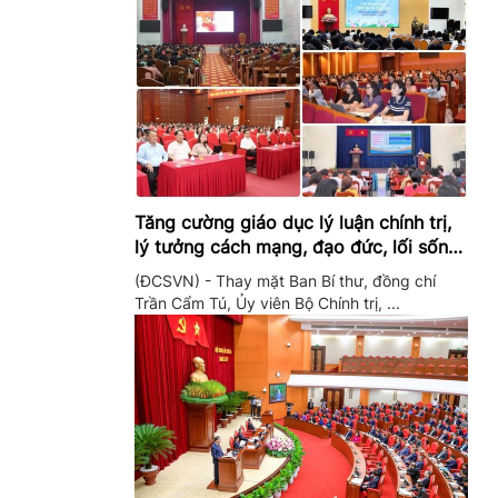
Tăng cường giáo dục lý luận chính trị,
lý tưởng cách mạng, đạo đức, lối sống,
ý thức công dân trong hệ thống giáo
(ĐCSVN) - Thay mặt Ban Bí thư, đồng chí
dục quốc dân
Trần Cẩm Tú, Ủy viên Bộ Chính trị, ...