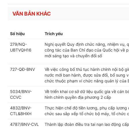
VĂN BẢN KHÁC
Số hiệu
Trích yếu
279/NQ-
Nghị quyết Quy định chức năng, nhiệm vụ, q
UBTVQH16
công tác của Ban Chỉ đạo của Quốc hội về ph
mới sáng tạo và chuyển đổi số
727-QĐ-BNV
Về việc công bố thủ tục hành chính nội bộ g
nước mới ban hành, được sửa đổi, bổ sung và
chức thuộc phạm vi chức năng quản lý của 
5034/BNV-
Về triển khai cơ sở dữ liệu quốc gia về cán 
CCVC
hình chính quyền địa phương 2 cấp
4832/BNV-
Thực hiện chế độ tiền lương, phụ cấp lương 
CTL&BHXH
chức sau sắp xếp tổ chức bộ máy, tổ chức 
4787/BNV-CVL
Thành lập đoàn điều tra tai nạn lao động cấp