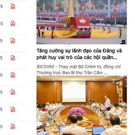
25
25
25
Tăng cường sự lãnh đạo của Đảng và
phát huy vai trò của các hội quần
25
chúng trong giai đoạn phát triển mới
(ĐCSVN) - Thay mặt Bộ Chính trị, đồng chí
Thường trực Ban Bí thư Trần Cẩm ...
25
25
25
25