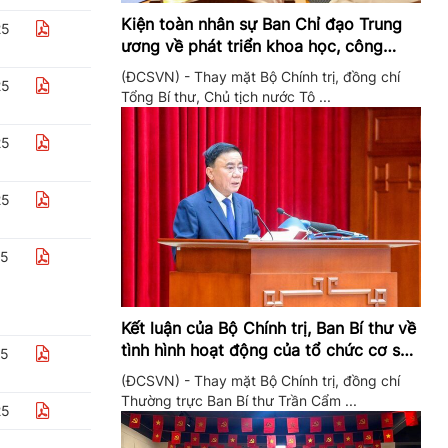
Kiện toàn nhân sự Ban Chỉ đạo Trung
25
ương về phát triển khoa học, công
nghệ, đổi mới sáng tạo và chuyển đổi
(ĐCSVN) - Thay mặt Bộ Chính trị, đồng chí
25
số
Tổng Bí thư, Chủ tịch nước Tô ...
25
25
25
Kết luận của Bộ Chính trị, Ban Bí thư về
tình hình hoạt động của tổ chức cơ sở
25
đảng trong quý II/2026
(ĐCSVN) - Thay mặt Bộ Chính trị, đồng chí
Thường trực Ban Bí thư Trần Cẩm ...
25