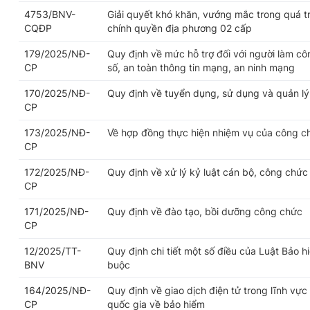
4753/BNV-
Giải quyết khó khăn, vướng mắc trong quá trì
CQĐP
chính quyền địa phương 02 cấp
179/2025/NĐ-
Quy định về mức hỗ trợ đối với người làm cô
CP
số, an toàn thông tin mạng, an ninh mạng
170/2025/NĐ-
Quy định về tuyển dụng, sử dụng và quản l
CP
173/2025/NĐ-
Về hợp đồng thực hiện nhiệm vụ của công c
CP
172/2025/NĐ-
Quy định về xử lý kỷ luật cán bộ, công chức
CP
171/2025/NĐ-
Quy định về đào tạo, bồi dưỡng công chức
CP
12/2025/TT-
Quy định chi tiết một số điều của Luật Bảo h
BNV
buộc
164/2025/NĐ-
Quy định về giao dịch điện tử trong lĩnh vực
CP
quốc gia về bảo hiểm