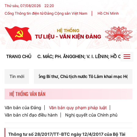
Thứ sáu, 07/08/2026
22
:
20
Cổng Thông tin điện tử Đảng Cộng sản Việt Nam
Hồ Chí Minh
HỆ THỐNG
TƯ LIỆU - VĂN KIỆN ĐẢNG
TRANG CHỦ
C. MÁC; PH. ĂNGGHEN; V. I. LÊNIN; HỒ CHÍ MIN
Togg
navig
Tổng Bí thư, Chủ tịch nước Tô Lâm khai mạc Hội nghị Trung ương lần 
Tin mới
HỆ THỐNG VĂN BẢN
Văn bản của Đảng
Văn bản quy phạm pháp luật
Văn bản chỉ đạo điều hành
Nghị quyết của Chính phủ
Thông tư số 28/2017/TT-BTC ngày 12/4/2017 của Bộ Tài