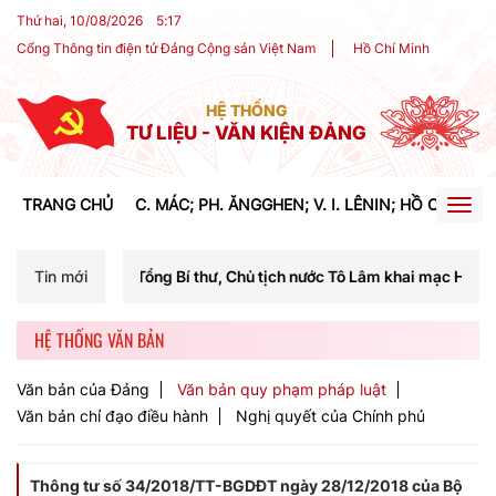
Thứ hai, 10/08/2026
5
:
17
Cổng Thông tin điện tử Đảng Cộng sản Việt Nam
Hồ Chí Minh
HỆ THỐNG
TƯ LIỆU - VĂN KIỆN ĐẢNG
TRANG CHỦ
C. MÁC; PH. ĂNGGHEN; V. I. LÊNIN; HỒ CHÍ MIN
Togg
navig
 Tổng Bí thư, Chủ tịch nước Tô Lâm khai mạc Hội nghị Trung ương lần
Tin mới
HỆ THỐNG VĂN BẢN
Văn bản của Đảng
Văn bản quy phạm pháp luật
Văn bản chỉ đạo điều hành
Nghị quyết của Chính phủ
Thông tư số 34/2018/TT-BGDĐT ngày 28/12/2018 của Bộ