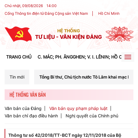
Chủ nhật, 09/08/2026
14
:
00
Cổng Thông tin điện tử Đảng Cộng sản Việt Nam
Hồ Chí Minh
HỆ THỐNG
TƯ LIỆU - VĂN KIỆN ĐẢNG
TRANG CHỦ
C. MÁC; PH. ĂNGGHEN; V. I. LÊNIN; HỒ CHÍ MIN
Togg
navig
 Tổng Bí thư, Chủ tịch nước Tô Lâm khai mạc Hội nghị Trung ương lần
Tin mới
HỆ THỐNG VĂN BẢN
Văn bản của Đảng
Văn bản quy phạm pháp luật
Văn bản chỉ đạo điều hành
Nghị quyết của Chính phủ
Thông tư số 42/2018/TT-BCT ngày 12/11/2018 của Bộ