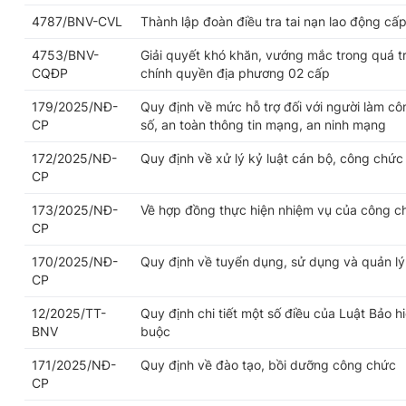
4787/BNV-CVL
Thành lập đoàn điều tra tai nạn lao động cấp
4753/BNV-
Giải quyết khó khăn, vướng mắc trong quá trì
CQĐP
chính quyền địa phương 02 cấp
179/2025/NĐ-
Quy định về mức hỗ trợ đối với người làm cô
CP
số, an toàn thông tin mạng, an ninh mạng
172/2025/NĐ-
Quy định về xử lý kỷ luật cán bộ, công chức
CP
173/2025/NĐ-
Về hợp đồng thực hiện nhiệm vụ của công c
CP
170/2025/NĐ-
Quy định về tuyển dụng, sử dụng và quản l
CP
12/2025/TT-
Quy định chi tiết một số điều của Luật Bảo h
BNV
buộc
171/2025/NĐ-
Quy định về đào tạo, bồi dưỡng công chức
CP