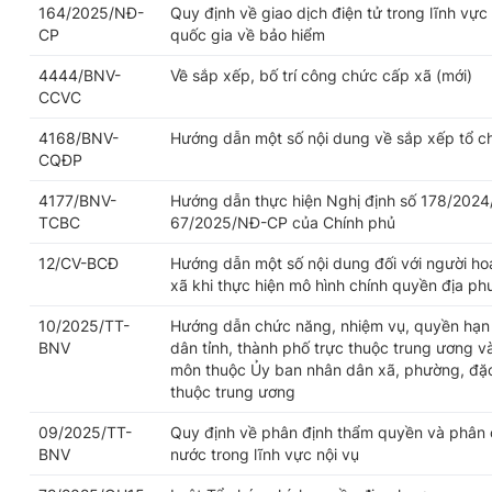
164/2025/NĐ-
Quy định về giao dịch điện tử trong lĩnh vực
CP
quốc gia về bảo hiểm
4444/BNV-
Về sắp xếp, bố trí công chức cấp xã (mới)
CCVC
4168/BNV-
Hướng dẫn một số nội dung về sắp xếp tổ c
CQĐP
4177/BNV-
Hướng dẫn thực hiện Nghị định số 178/2024
TCBC
67/2025/NĐ-CP của Chính phủ
12/CV-BCĐ
Hướng dẫn một số nội dung đối với người h
xã khi thực hiện mô hình chính quyền địa p
10/2025/TT-
Hướng dẫn chức năng, nhiệm vụ, quyền hạn 
BNV
dân tỉnh, thành phố trực thuộc trung ương v
môn thuộc Ủy ban nhân dân xã, phường, đặc 
thuộc trung ương
09/2025/TT-
Quy định về phân định thẩm quyền và phân 
BNV
nước trong lĩnh vực nội vụ