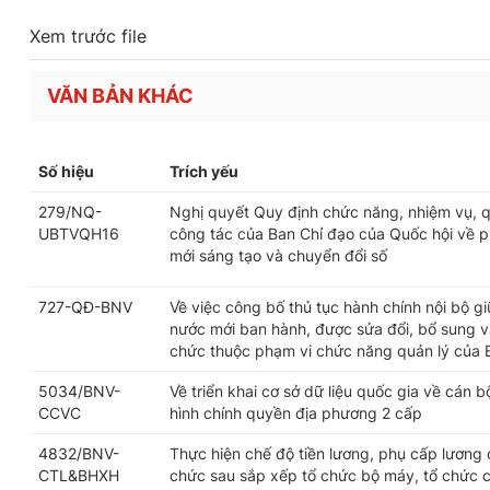
Xem trước file
VĂN BẢN KHÁC
Số hiệu
Trích yếu
279/NQ-
Nghị quyết Quy định chức năng, nhiệm vụ, q
UBTVQH16
công tác của Ban Chỉ đạo của Quốc hội về ph
mới sáng tạo và chuyển đổi số
727-QĐ-BNV
Về việc công bố thủ tục hành chính nội bộ g
nước mới ban hành, được sửa đổi, bổ sung và
chức thuộc phạm vi chức năng quản lý của 
5034/BNV-
Về triển khai cơ sở dữ liệu quốc gia về cán 
CCVC
hình chính quyền địa phương 2 cấp
4832/BNV-
Thực hiện chế độ tiền lương, phụ cấp lương 
CTL&BHXH
chức sau sắp xếp tổ chức bộ máy, tổ chức 