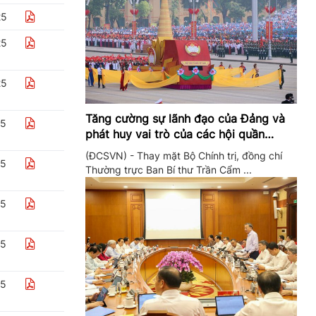
25
25
25
Tăng cường sự lãnh đạo của Đảng và
25
phát huy vai trò của các hội quần
chúng trong giai đoạn phát triển mới
(ĐCSVN) - Thay mặt Bộ Chính trị, đồng chí
25
Thường trực Ban Bí thư Trần Cẩm ...
25
25
25