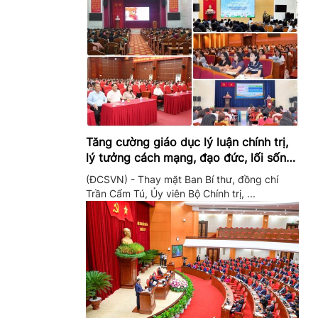
Tăng cường giáo dục lý luận chính trị,
lý tưởng cách mạng, đạo đức, lối sống,
ý thức công dân trong hệ thống giáo
(ĐCSVN) - Thay mặt Ban Bí thư, đồng chí
dục quốc dân
Trần Cẩm Tú, Ủy viên Bộ Chính trị, ...