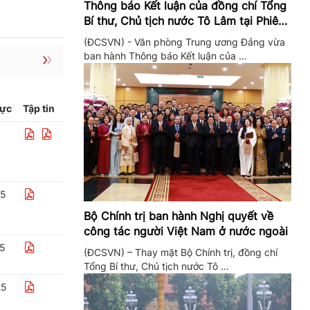
Thông báo Kết luận của đồng chí Tổng
Bí thư, Chủ tịch nước Tô Lâm tại Phiên
họp Ban Chỉ đạo Trung ương thực hiện
(ĐCSVN) - Văn phòng Trung ương Đảng vừa
Nghị quyết 57
ban hành Thông báo Kết luận của ...
lực
Tập tin
25
Bộ Chính trị ban hành Nghị quyết về
công tác người Việt Nam ở nước ngoài
25
(ĐCSVN) – Thay mặt Bộ Chính trị, đồng chí
Tổng Bí thư, Chủ tịch nước Tô ...
25