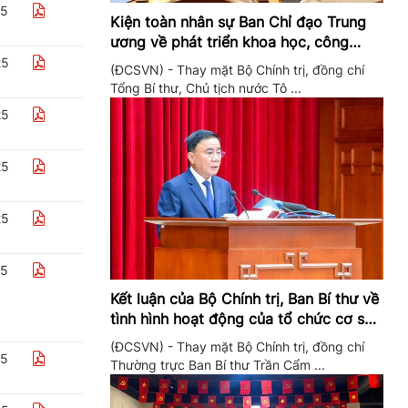
25
Kiện toàn nhân sự Ban Chỉ đạo Trung
ương về phát triển khoa học, công
nghệ, đổi mới sáng tạo và chuyển đổi
25
(ĐCSVN) - Thay mặt Bộ Chính trị, đồng chí
số
Tổng Bí thư, Chủ tịch nước Tô ...
25
25
25
25
Kết luận của Bộ Chính trị, Ban Bí thư về
tình hình hoạt động của tổ chức cơ sở
đảng trong quý II/2026
(ĐCSVN) - Thay mặt Bộ Chính trị, đồng chí
25
Thường trực Ban Bí thư Trần Cẩm ...