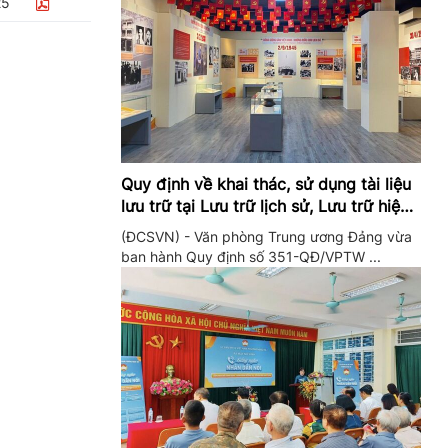
25
Quy định về khai thác, sử dụng tài liệu
lưu trữ tại Lưu trữ lịch sử, Lưu trữ hiện
hành của Trung ương Đảng và Văn
(ĐCSVN) - Văn phòng Trung ương Đảng vừa
phòng Trung ương Đảng
ban hành Quy định số 351-QĐ/VPTW ...