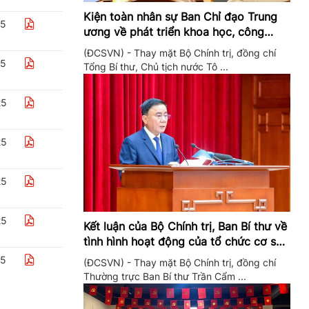
Kiện toàn nhân sự Ban Chỉ đạo Trung
25
ương về phát triển khoa học, công
nghệ, đổi mới sáng tạo và chuyển đổi
(ĐCSVN) - Thay mặt Bộ Chính trị, đồng chí
số
25
Tổng Bí thư, Chủ tịch nước Tô ...
25
25
25
25
Kết luận của Bộ Chính trị, Ban Bí thư về
tình hình hoạt động của tổ chức cơ sở
đảng trong quý II/2026
25
(ĐCSVN) - Thay mặt Bộ Chính trị, đồng chí
Thường trực Ban Bí thư Trần Cẩm ...