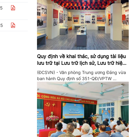
25
25
Quy định về khai thác, sử dụng tài liệu
lưu trữ tại Lưu trữ lịch sử, Lưu trữ hiện
hành của Trung ương Đảng và Văn
(ĐCSVN) - Văn phòng Trung ương Đảng vừa
phòng Trung ương Đảng
ban hành Quy định số 351-QĐ/VPTW ...