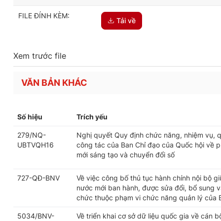
FILE ĐÍNH KÈM:
Tải về
Xem trước file
VĂN BẢN KHÁC
Số hiệu
Trích yếu
279/NQ-
Nghị quyết Quy định chức năng, nhiệm vụ, q
UBTVQH16
công tác của Ban Chỉ đạo của Quốc hội về ph
mới sáng tạo và chuyển đổi số
727-QĐ-BNV
Về việc công bố thủ tục hành chính nội bộ g
nước mới ban hành, được sửa đổi, bổ sung và
chức thuộc phạm vi chức năng quản lý của 
5034/BNV-
Về triển khai cơ sở dữ liệu quốc gia về cán 