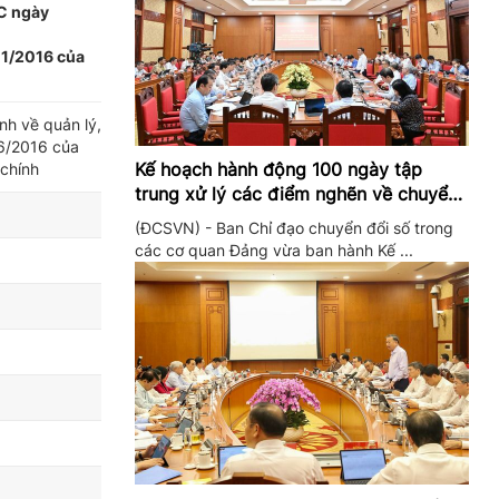
TC ngày
01/2016 của
nh về quản lý,
6/2016 của
Kế hoạch hành động 100 ngày tập
 chính
trung xử lý các điểm nghẽn về chuyển
đổi số trong các cơ quan Đảng
(ĐCSVN) - Ban Chỉ đạo chuyển đổi số trong
các cơ quan Đảng vừa ban hành Kế ...