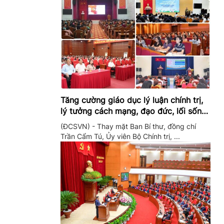
Tăng cường giáo dục lý luận chính trị,
lý tưởng cách mạng, đạo đức, lối sống,
ý thức công dân trong hệ thống giáo
(ĐCSVN) - Thay mặt Ban Bí thư, đồng chí
dục quốc dân
Trần Cẩm Tú, Ủy viên Bộ Chính trị, ...