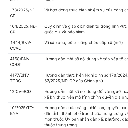
173/2025/NĐ-
Về hợp đồng thực hiện nhiệm vụ của công c
CP
164/2025/NĐ-
Quy định về giao dịch điện tử trong lĩnh vực
CP
quốc gia về bảo hiểm
4444/BNV-
Về sắp xếp, bố trí công chức cấp xã (mới)
CCVC
4168/BNV-
Hướng dẫn một số nội dung về sắp xếp tổ c
CQĐP
4177/BNV-
Hướng dẫn thực hiện Nghị định số 178/2024
TCBC
67/2025/NĐ-CP của Chính phủ
12/CV-BCĐ
Hướng dẫn một số nội dung đối với người h
xã khi thực hiện mô hình chính quyền địa p
10/2025/TT-
Hướng dẫn chức năng, nhiệm vụ, quyền hạn 
BNV
dân tỉnh, thành phố trực thuộc trung ương v
môn thuộc Ủy ban nhân dân xã, phường, đặc 
thuộc trung ương