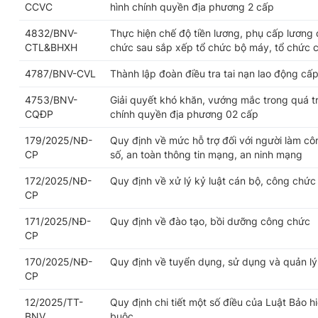
CCVC
hình chính quyền địa phương 2 cấp
4832/BNV-
Thực hiện chế độ tiền lương, phụ cấp lương 
CTL&BHXH
chức sau sắp xếp tổ chức bộ máy, tổ chức 
4787/BNV-CVL
Thành lập đoàn điều tra tai nạn lao động cấp
4753/BNV-
Giải quyết khó khăn, vướng mắc trong quá trì
CQĐP
chính quyền địa phương 02 cấp
179/2025/NĐ-
Quy định về mức hỗ trợ đối với người làm cô
CP
số, an toàn thông tin mạng, an ninh mạng
172/2025/NĐ-
Quy định về xử lý kỷ luật cán bộ, công chức
CP
171/2025/NĐ-
Quy định về đào tạo, bồi dưỡng công chức
CP
170/2025/NĐ-
Quy định về tuyển dụng, sử dụng và quản l
CP
12/2025/TT-
Quy định chi tiết một số điều của Luật Bảo h
BNV
buộc