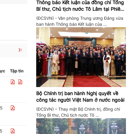
Thông báo Kết luận của đồng chí Tổng
Bí thư, Chủ tịch nước Tô Lâm tại Phiên
họp Ban Chỉ đạo Trung ương thực hiện
(ĐCSVN) - Văn phòng Trung ương Đảng vừa
Nghị quyết 57
ban hành Thông báo Kết luận của ...
lực
Tập tin
Bộ Chính trị ban hành Nghị quyết về
công tác người Việt Nam ở nước ngoài
25
(ĐCSVN) – Thay mặt Bộ Chính trị, đồng chí
Tổng Bí thư, Chủ tịch nước Tô ...
25