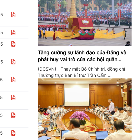
25
25
25
Tăng cường sự lãnh đạo của Đảng và
phát huy vai trò của các hội quần
25
chúng trong giai đoạn phát triển mới
(ĐCSVN) - Thay mặt Bộ Chính trị, đồng chí
Thường trực Ban Bí thư Trần Cẩm ...
25
25
25
25