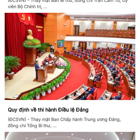
(ĐCSVN) - Thay mặt Ban Bí thư, đồng chí Trần Cẩm Tú, Ủy
viên Bộ Chính trị, ...
Quy định về thi hành Điều lệ Đảng
(ĐCSVN) - Thay mặt Ban Chấp hành Trung ương Đảng,
đồng chí Tổng Bí thư, ...