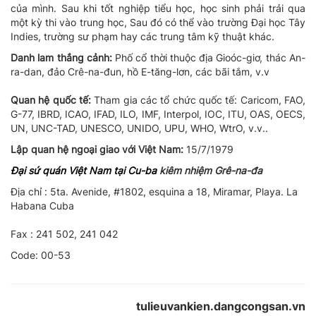
của mình. Sau khi tốt nghiệp tiểu học, học sinh phải trải qua
một kỳ thi vào trung học, Sau đó có thể vào trường Đại học Tây
Indies, trường sư phạm hay các trung tâm kỹ thuật khác.
Danh lam thắng cảnh:
Phố cổ thời thuộc địa Gioóc-giơ, thác An-
ra-dan, đảo
Crê-na-đun, hồ E-tăng-lơn, các bãi tắm, v.v
Quan hệ quốc tế:
Tham gia các tổ chức quốc tế: Caricom, FAO,
G-77,
IBRD, ICAO, IFAD, ILO, IMF, Interpol, IOC, ITU, OAS, OECS,
UN, UNC-TAD,
UNESCO, UNIDO, UPU, WHO, WtrO, v.v..
Lập quan hệ ngoại giao với Việt Nam:
15/7/1979
Đại sứ quán Việt Nam tại Cu-ba
kiêm nhiệm Grê-na-đa
Ðịa chỉ : 5ta. Avenide, #1802, esquina a 18, Miramar, Playa. La
Habana Cuba
Fax : 241 502, 241 042
Code: 00-53
tulieuvankien.dangcongsan.vn