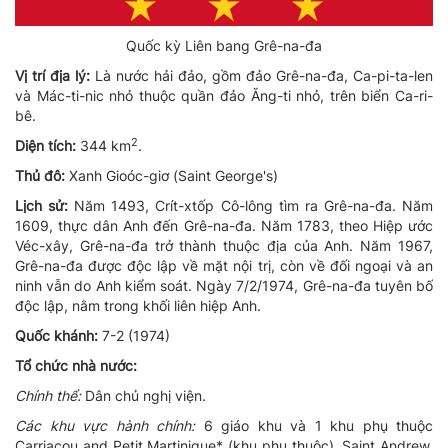
Quốc kỳ Liên bang Grê-na-đa
Vị trí địa lý:
Là nước hải đảo, gồm đảo Grê-na-đa, Ca-pi-ta-len
và Mác-ti-nic nhỏ thuộc quần đảo Ăng-ti nhỏ, trên biển Ca-ri-
bê.
2
Diện tích:
344 km
.
Thủ đô:
Xanh Gioóc-giơ (Saint George's)
Lịch sử:
Năm 1493, Crít-xtốp Cô-lông tìm ra Grê-na-đa. Năm
1609, thực dân Anh đến Grê-na-đa. Năm 1783, theo Hiệp ước
Véc-xây, Grê-na-đa trở thành thuộc địa của Anh. Năm 1967,
Grê-na-đa được độc lập về mặt nội trị, còn về đối ngoại và an
ninh vẫn do Anh kiểm soát. Ngày 7/2/1974, Grê-na-đa tuyên bố
độc lập, nằm trong khối liên hiệp Anh.
Quốc khánh:
7-2 (1974)
Tổ chức nhà nước:
Chính thể:
Dân chủ nghị viện.
Các khu vực hành chính:
6 giáo khu và 1 khu phụ thuộc
Carriacou and Petit Martinique* (khu phụ thuộc), Saint Andrew,