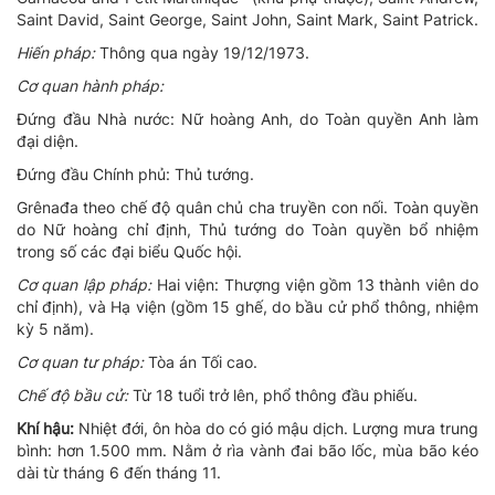
Saint David, Saint George, Saint John, Saint Mark, Saint Patrick.
Hiến pháp:
Thông qua ngày 19/12/1973.
Cơ quan hành pháp:
Đứng đầu Nhà nước: Nữ hoàng Anh, do Toàn quyền Anh làm
đại diện.
Đứng đầu Chính phủ: Thủ tướng.
Grênađa theo chế độ quân chủ cha truyền con nối. Toàn quyền
do Nữ hoàng
chỉ định, Thủ tướng do Toàn quyền bổ nhiệm
trong số các đại biểu Quốc hội.
Cơ quan lập pháp:
Hai viện: Thượng viện gồm 13 thành viên do
chỉ định),
và Hạ viện (gồm 15 ghế, do bầu cử phổ thông, nhiệm
kỳ 5 năm).
Cơ quan tư pháp:
Tòa án Tối cao.
Chế độ bầu cử:
Từ 18 tuổi trở lên, phổ thông đầu phiếu.
Khí hậu:
Nhiệt đới, ôn hòa do có gió mậu dịch. Lượng mưa trung
bình: hơn 1.500 mm. Nằm ở rìa vành đai bão lốc, mùa bão kéo
dài từ tháng 6 đến tháng 11.