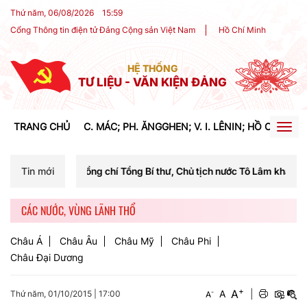
Thứ năm, 06/08/2026
15
:
59
Cổng Thông tin điện tử Đảng Cộng sản Việt Nam
Hồ Chí Minh
HỆ THỐNG
TƯ LIỆU - VĂN KIỆN ĐẢNG
TRANG CHỦ
C. MÁC; PH. ĂNGGHEN; V. I. LÊNIN; HỒ CHÍ MIN
Togg
navig
 đồng chí Tổng Bí thư, Chủ tịch nước Tô Lâm khai mạc Hội nghị Trung
Tin mới
CÁC NƯỚC, VÙNG LÃNH THỔ
Châu Á
Châu Âu
Châu Mỹ
Châu Phi
Châu Đại Dương
+
A
-
A
|
Thứ năm, 01/10/2015
|
17:00
A