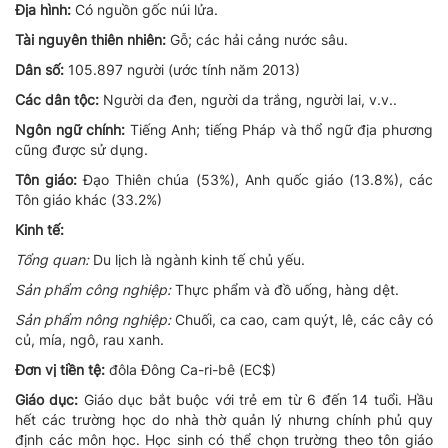
Địa hình:
Có nguồn gốc núi lửa.
Tài nguyên thiên nhiên:
Gỗ; các hải cảng nước sâu.
Dân số:
105.897 người (ước tính năm 2013)
Các dân tộc:
Người da đen, người da trắng, người lai, v.v..
Ngôn ngữ chính:
Tiếng Anh; tiếng Pháp và thổ ngữ địa phương
cũng được sử dụng.
Tôn giáo:
Đạo Thiên chúa (53%), Anh quốc giáo (13.8%), các
Tôn giáo khác (33.2%)
Kinh tế:
Tổng quan:
Du lịch là ngành kinh tế chủ yếu.
Sản phẩm công nghiệp:
Thực phẩm và đồ uống, hàng dệt.
Sản phẩm nông nghiệp:
Chuối, ca cao, cam quýt, lê, các cây có
củ, mía, ngô,
rau xanh.
Đơn vị tiền tệ:
đôla Đông Ca-ri-bê (EC$)
Giáo dục:
Giáo dục bắt buộc với trẻ em từ 6 đến 14 tuổi. Hầu
hết các trường học do nhà thờ quản lý nhưng chính phủ quy
định các môn học. Học sinh có thể chọn trường theo tôn giáo