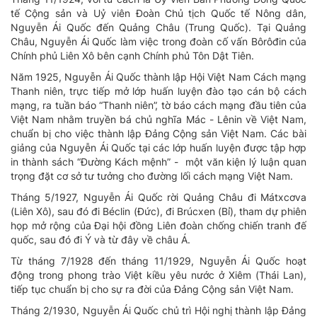
tế Cộng sản và Uỷ viên Đoàn Chủ tịch Quốc tế Nông dân,
Nguyễn Ái Quốc đến Quảng Châu (Trung Quốc). Tại Quảng
Châu, Nguyễn Ái Quốc làm việc trong đoàn cố vấn Bôrôđin của
Chính phủ Liên Xô bên cạnh Chính phủ Tôn Dật Tiên.
Năm 1925, Nguyễn Ái Quốc thành lập Hội Việt Nam Cách mạng
Thanh niên, trực tiếp mở lớp huấn luyện đào tạo cán bộ cách
mạng, ra tuần báo “Thanh niên”, tờ báo cách mạng đầu tiên của
Việt Nam nhằm truyền bá chủ nghĩa Mác - Lênin về Việt Nam,
chuẩn bị cho việc thành lập Đảng Cộng sản Việt Nam. Các bài
giảng của Nguyễn Ái Quốc tại các lớp huấn luyện được tập hợp
in thành sách “Đường Kách mệnh” - một văn kiện lý luận quan
trọng đặt cơ sở tư tưởng cho đường lối cách mạng Việt Nam.
Tháng 5/1927, Nguyễn Ái Quốc rời Quảng Châu đi Mátxcơva
(Liên Xô), sau đó đi Béclin (Đức), đi Brúcxen (Bỉ), tham dự phiên
họp mở rộng của Đại hội đồng Liên đoàn chống chiến tranh đế
quốc, sau đó đi Ý và từ đây về châu Á.
Từ tháng 7/1928 đến tháng 11/1929, Nguyễn Ái Quốc hoạt
động trong phong trào Việt kiều yêu nước ở Xiêm (Thái Lan),
tiếp tục chuẩn bị cho sự ra đời của Đảng Cộng sản Việt Nam.
Tháng 2/1930, Nguyễn Ái Quốc chủ trì Hội nghị thành lập Đảng