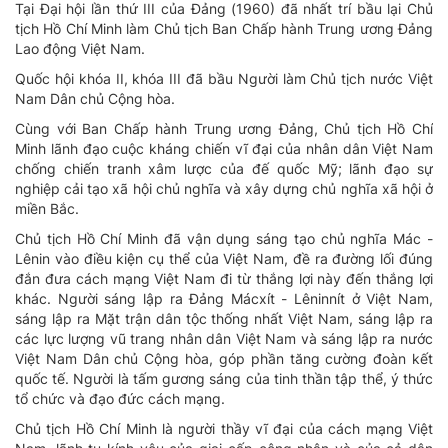
Tại Đại hội lần thứ III của Đảng (1960) đã nhất trí bầu lại Chủ
tịch Hồ Chí Minh làm Chủ tịch Ban Chấp hành Trung ương Đảng
Lao động Việt Nam.
Quốc hội khóa II, khóa III đã bầu Người làm Chủ tịch nước Việt
Nam Dân chủ Cộng hòa.
Cùng với Ban Chấp hành Trung ương Đảng, Chủ tịch Hồ Chí
Minh lãnh đạo cuộc kháng chiến vĩ đại của nhân dân Việt Nam
chống chiến tranh xâm lược của đế quốc Mỹ; lãnh đạo sự
nghiệp cải tạo xã hội chủ nghĩa và xây dựng chủ nghĩa xã hội ở
miền Bắc.
Chủ tịch Hồ Chí Minh đã vận dụng sáng tạo chủ nghĩa Mác -
Lênin vào điều kiện cụ thể của Việt Nam, đề ra đường lối đúng
đắn đưa cách mạng Việt Nam đi từ thắng lợi này đến thắng lợi
khác. Người sáng lập ra Đảng Mácxít - Lêninnít ở Việt Nam,
sáng lập ra Mặt trận dân tộc thống nhất Việt Nam, sáng lập ra
các lực lượng vũ trang nhân dân Việt Nam và sáng lập ra nước
Việt Nam Dân chủ Cộng hòa, góp phần tăng cường đoàn kết
quốc tế. Người là tấm gương sáng của tinh thần tập thể, ý thức
tổ chức và đạo đức cách mạng.
Chủ tịch Hồ Chí Minh là người thầy vĩ đại của cách mạng Việt