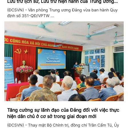
Lưu trữ lịch sử, Lưu trữ hiện hành của Trung ương
Đảng và Văn phòng Trung ương Đảng
(ĐCSVN) - Văn phòng Trung ương Đảng vừa ban hành Quy
định số 351-QĐ/VPTW ...
Tăng cường sự lãnh đạo của Đảng đối với việc thực
hiện dân chủ ở cơ sở trong giai đoạn mới
(ĐCSVN) - Thay mặt Bộ Chính trị, đồng chí Trần Cẩm Tú, Ủy