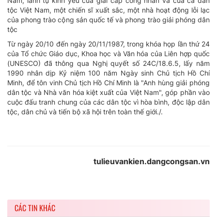
Nam, lãnh tụ kính yêu của giai cấp công nhân và của cả dân
tộc Việt Nam, một chiến sĩ xuất sắc, một nhà hoạt động lỗi lạc
của phong trào cộng sản quốc tế và phong trào giải phóng dân
tộc
Từ ngày 20/10 đến ngày 20/11/1987, trong khóa họp lần thứ 24
của Tổ chức Giáo dục, Khoa học và Văn hóa của Liên hợp quốc
(UNESCO) đã thông qua Nghị quyết số 24C/18.6.5, lấy năm
1990 nhân dịp Kỷ niệm 100 năm Ngày sinh Chủ tịch Hồ Chí
Minh, để tôn vinh Chủ tịch Hồ Chí Minh là "Anh hùng giải phóng
dân tộc và Nhà văn hóa kiệt xuất của Việt Nam", góp phần vào
cuộc đấu tranh chung của các dân tộc vì hòa bình, độc lập dân
tộc, dân chủ và tiến bộ xã hội trên toàn thế giới./.
tulieuvankien.dangcongsan.vn
CÁC TIN KHÁC