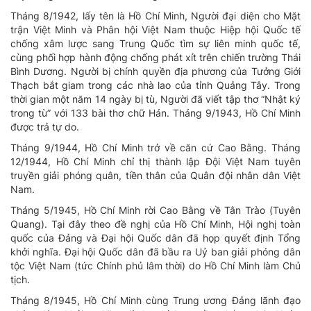
Tháng 8/1942, lấy tên là Hồ Chí Minh, Người đại diện cho Mặt
trận Việt Minh và Phân hội Việt Nam thuộc Hiệp hội Quốc tế
chống xâm lược sang Trung Quốc tìm sự liên minh quốc tế,
cùng phối hợp hành động chống phát xít trên chiến trường Thái
Bình Dương. Người bị chính quyền địa phương của Tưởng Giới
Thạch bắt giam trong các nhà lao của tỉnh Quảng Tây. Trong
thời gian một năm 14 ngày bị tù, Người đã viết tập thơ “Nhật ký
trong tù” với 133 bài thơ chữ Hán. Tháng 9/1943, Hồ Chí Minh
được trả tự do.
Tháng 9/1944, Hồ Chí Minh trở về căn cứ Cao Bằng. Tháng
12/1944, Hồ Chí Minh chỉ thị thành lập Đội Việt Nam tuyên
truyền giải phóng quân, tiền thân của Quân đội nhân dân Việt
Nam.
Tháng 5/1945, Hồ Chí Minh rời Cao Bằng về Tân Trào (Tuyên
Quang). Tại đây theo đề nghị của Hồ Chí Minh, Hội nghị toàn
quốc của Đảng và Đại hội Quốc dân đã họp quyết định Tổng
khởi nghĩa. Đại hội Quốc dân đã bầu ra Uỷ ban giải phóng dân
tộc Việt Nam (tức Chính phủ lâm thời) do Hồ Chí Minh làm Chủ
tịch.
Tháng 8/1945, Hồ Chí Minh cùng Trung ương Đảng lãnh đạo