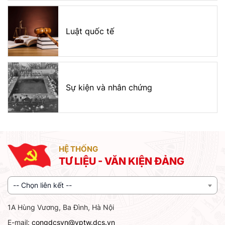
Luật quốc tế
Sự kiện và nhân chứng
HỆ THỐNG
TƯ LIỆU - VĂN KIỆN ĐẢNG
-- Chọn liên kết --
1A Hùng Vương, Ba Đình, Hà Nội
E-mail:
congdcsvn@vptw.dcs.vn