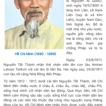
là Nguyễn Ái Quốc),
sinh ngày 19/5/1890 ở
làng Kim Liên, xã Nam
Liên (nay là xã Kim
Liên), huyện Nam Đàn,
tỉnh Nghệ An.
Bố là
một nhà nho yêu nước,
nguồn gốc nông dân;
mẹ là nông dân; chị và
anh đều tham gia
chống Pháp và bị tù
đày.
Hồ Chí Minh (1890 - 1969)
Ngày 03/6/1911,
Nguyễn Tất Thành nhận thẻ nhân viên lên con tàu Amiran
Latusơ Tơrêvin với cái tên là Văn Ba. Hai ngày sau, 05/6/1911
con tàu rời cảng Nhà Rồng đến Pháp.
Từ năm 1912 - 1917, dưới cái tên Nguyễn Tất Thành, Hồ Chí
Minh đến nhiều nước ở châu Á, châu Âu, châu Mỹ, châu Phi,
sống hoà mình với nhân dân lao động. Qua thực tiễn, Hồ Chí
Minh cảm thông sâu sắc cuộc sống khổ cực của nhân dân lao
động và các dân tộc thuộc địa cũng như nguyện vọng thiêng
liêng của họ. Hồ Chí Minh sớm nhận thức được cuộc đấu tranh