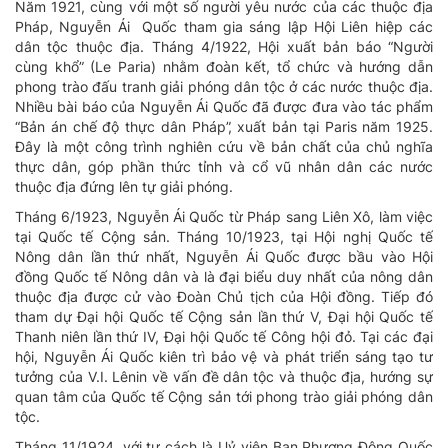
Năm 1921, cùng với một số người yêu nước của các thuộc địa
Pháp, Nguyễn Ái Quốc tham gia sáng lập Hội Liên hiệp các
dân tộc thuộc địa. Tháng 4/1922, Hội xuất bản báo “Người
cùng khổ” (Le Paria) nhằm đoàn kết, tổ chức và hướng dẫn
phong trào đấu tranh giải phóng dân tộc ở các nước thuộc địa.
Nhiều bài báo của Nguyễn Ái Quốc đã được đưa vào tác phẩm
“Bản án chế độ thực dân Pháp”, xuất bản tại Paris năm 1925.
Đây là một công trình nghiên cứu về bản chất của chủ nghĩa
thực dân, góp phần thức tỉnh và cổ vũ nhân dân các nước
thuộc địa đứng lên tự giải phóng.
Tháng 6/1923, Nguyễn Ái Quốc từ Pháp sang Liên Xô, làm việc
tại Quốc tế Cộng sản. Tháng 10/1923, tại Hội nghị Quốc tế
Nông dân lần thứ nhất, Nguyễn Ái Quốc được bầu vào Hội
đồng Quốc tế Nông dân và là đại biểu duy nhất của nông dân
thuộc địa được cử vào Đoàn Chủ tịch của Hội đồng. Tiếp đó
tham dự Đại hội Quốc tế Cộng sản lần thứ V, Đại hội Quốc tế
Thanh niên lần thứ IV, Đại hội Quốc tế Công hội đỏ. Tại các đại
hội, Nguyễn Ái Quốc kiên trì bảo vệ và phát triển sáng tạo tư
tưởng của V.I. Lênin về vấn đề dân tộc và thuộc địa, hướng sự
quan tâm của Quốc tế Cộng sản tới phong trào giải phóng dân
tộc.
Tháng 11/1924, với tư cách là Uỷ viên Ban Phương Đông Quốc