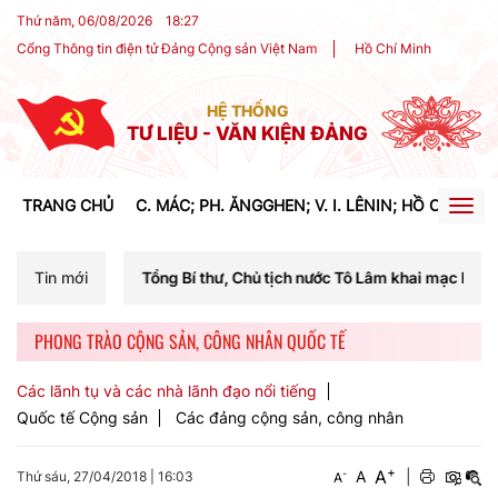
Thứ năm, 06/08/2026
18
:
27
Cổng Thông tin điện tử Đảng Cộng sản Việt Nam
Hồ Chí Minh
HỆ THỐNG
TƯ LIỆU - VĂN KIỆN ĐẢNG
TRANG CHỦ
C. MÁC; PH. ĂNGGHEN; V. I. LÊNIN; HỒ CHÍ MIN
Togg
navig
Tổng Bí thư, Chủ tịch nước Tô Lâm khai mạc Hội nghị Trung ương lần 
Tin mới
PHONG TRÀO CỘNG SẢN, CÔNG NHÂN QUỐC TẾ
Các lãnh tụ và các nhà lãnh đạo nổi tiếng
Quốc tế Cộng sản
Các đảng cộng sản, công nhân
+
A
-
A
|
Thứ sáu, 27/04/2018
|
16:03
A