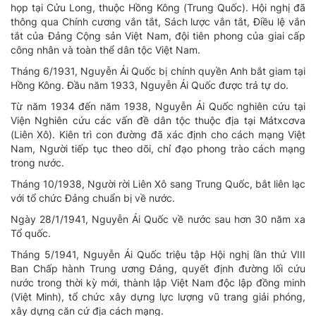
họp tại Cửu Long, thuộc Hồng Kông (Trung Quốc). Hội nghị đã
thông qua Chính cương vắn tắt, Sách lược vắn tắt, Điều lệ vắn
tắt của Đảng Cộng sản Việt Nam, đội tiên phong của giai cấp
công nhân và toàn thể dân tộc Việt Nam.
Tháng 6/1931, Nguyễn Ái Quốc bị chính quyền Anh bắt giam tại
Hồng Kông. Đầu năm 1933, Nguyễn Ái Quốc được trả tự do.
Từ năm 1934 đến năm 1938, Nguyễn Ái Quốc nghiên cứu tại
Viện Nghiên cứu các vấn đề dân tộc thuộc địa tại Mátxcơva
(Liên Xô). Kiên trì con đường đã xác định cho cách mạng Việt
Nam, Người tiếp tục theo dõi, chỉ đạo phong trào cách mạng
trong nước.
Tháng 10/1938, Người rời Liên Xô sang Trung Quốc, bắt liên lạc
với tổ chức Đảng chuẩn bị về nước.
Ngày 28/1/1941, Nguyễn Ái Quốc về nước sau hơn 30 năm xa
Tổ quốc.
Tháng 5/1941, Nguyễn Ái Quốc triệu tập Hội nghị lần thứ VIII
Ban Chấp hành Trung ương Đảng, quyết định đường lối cứu
nước trong thời kỳ mới, thành lập Việt Nam độc lập đồng minh
(Việt Minh), tổ chức xây dựng lực lượng vũ trang giải phóng,
xây dựng căn cứ địa cách mạng.