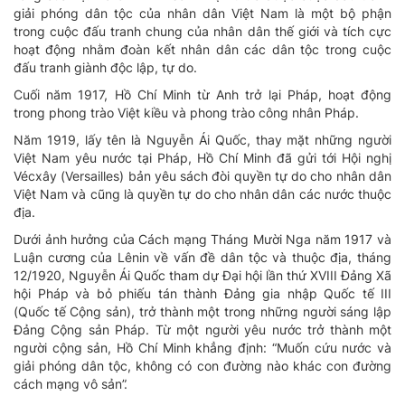
giải phóng dân tộc của nhân dân Việt Nam là một bộ phận
trong cuộc đấu tranh chung của nhân dân thế giới và tích cực
hoạt động nhằm đoàn kết nhân dân các dân tộc trong cuộc
đấu tranh giành độc lập, tự do.
Cuối năm 1917, Hồ Chí Minh từ Anh trở lại Pháp, hoạt động
trong phong trào Việt kiều và phong trào công nhân Pháp.
Năm 1919, lấy tên là Nguyễn Ái Quốc, thay mặt những người
Việt Nam yêu nước tại Pháp, Hồ Chí Minh đã gửi tới Hội nghị
Vécxây (Versailles) bản yêu sách đòi quyền tự do cho nhân dân
Việt Nam và cũng là quyền tự do cho nhân dân các nước thuộc
địa.
Dưới ảnh hưởng của Cách mạng Tháng Mười Nga năm 1917 và
Luận cương của Lênin về vấn đề dân tộc và thuộc địa, tháng
12/1920, Nguyễn Ái Quốc tham dự Đại hội lần thứ XVIII Đảng Xã
hội Pháp và bỏ phiếu tán thành Đảng gia nhập Quốc tế III
(Quốc tế Cộng sản), trở thành một trong những người sáng lập
Đảng Cộng sản Pháp. Từ một người yêu nước trở thành một
người cộng sản, Hồ Chí Minh khẳng định: “Muốn cứu nước và
giải phóng dân tộc, không có con đường nào khác con đường
cách mạng vô sản”.