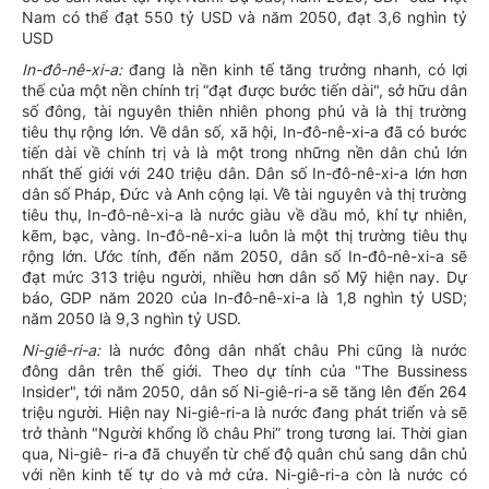
Nam có thể đạt 550 tỷ USD và năm 2050, đạt 3,6 nghìn tỷ
USD
In-đô-nê-xi-a:
đang là nền kinh tế tăng trưởng nhanh, có lợi
thế của một nền chính trị “đạt được bước tiến dài", sở hữu dân
số đông, tài nguyên thiên nhiên phong phú và là thị trường
tiêu thụ rộng lớn. Về dân số, xã hội, In-đô-nê-xi-a đã có bước
tiến dài về chính trị và là một trong những nền dân chủ lớn
nhất thế giới với 240 triệu dân. Dân số In-đô-nê-xi-a lớn hơn
dân số Pháp, Đức và Anh cộng lại. Về tài nguyên và thị trường
tiêu thụ, In-đô-nê-xi-a là nước giàu về dầu mỏ, khí tự nhiên,
kẽm, bạc, vàng. In-đô-nê-xi-a luôn là một thị trường tiêu thụ
rộng lớn. Ước tính, đến năm 2050, dân số In-đô-nê-xi-a sẽ
đạt mức 313 triệu người, nhiều hơn dân số Mỹ hiện nay. Dự
báo, GDP năm 2020 của In-đô-nê-xi-a là 1,8 nghìn tỷ USD;
năm 2050 là 9,3 nghìn tỷ USD.
Ni-giê-ri-a:
là nước đông dân nhất châu Phi cũng là nước
đông dân trên thế giới. Theo dự tính của "The Bussiness
Insider", tới năm 2050, dân số Ni-giê-ri-a sẽ tăng lên đến 264
triệu người. Hiện nay Ni-giê-ri-a là nước đang phát triển và sẽ
trở thành "Người khổng lồ châu Phi” trong tương lai. Thời gian
qua, Ni-giê- ri-a đã chuyển từ chế độ quân chủ sang dân chủ
với nền kinh tế tự do và mở cửa. Ni-giê-ri-a còn là nước có