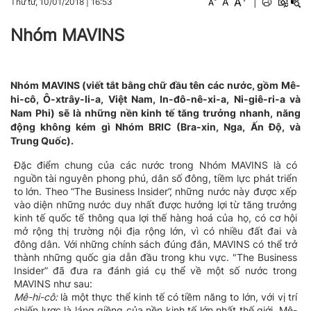
A
A
|
Thứ tư, 10/01/2018
|
16:53
A
Nhóm MAVINS
Nhóm MAVINS (viết tắt bằng chữ đầu tên các nước, gồm Mê-
hi-cô, Ô-xtrây-li-a, Việt Nam, In-đô-nê-xi-a, Ni-giê-ri-a và
Nam Phi) sẽ là những nền kinh tế tăng trưởng nhanh, năng
động không kém gì Nhóm BRIC (Bra-xin, Nga, Ấn Độ, và
Trung Quốc).
Đặc điểm chung của các nước trong Nhóm MAVINS là có
nguồn tài nguyên phong phú, dân số đông, tiềm lực phát triển
to lớn. Theo “The Business Insider”, những nước này được xếp
vào diện những nước duy nhất được hưởng lợi từ tăng trưởng
kinh tế quốc tế thông qua lợi thế hàng hoá của họ, có cơ hội
mở rộng thị trường nội địa rộng lớn, vì có nhiều đất đai và
đông dân. Với những chính sách đúng đắn, MAVINS có thể trở
thành những quốc gia dẫn đầu trong khu vực. "The Business
Insider” đã đưa ra đánh giá cụ thể về một số nước trong
MAVINS như sau:
Mê-hi-cô:
là một thực thể kinh tế có tiềm năng to lớn, với vị trí
chiến lược là láng giềng của nền kinh tế lớn nhất thế giới, Mê-