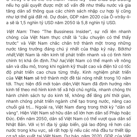
nếu họ giải quyết được một số vấn đề như thiếu nước và gia
tăng dân số thông qua các chính sách nhập cư hợp lý cũng
như lợi thế giá đất rẻ. Dự đoán, GDP năm 2020 của Ô-xtrây-li-
a sẽ là 1,5 nghìn tỷ USD năm 2050 là 5,8 nghìn tỷ USD.
Việt Nam:
Theo “The Bussiness Insider", sự nổi lên nhanh
chóng của Việt Nam thực chất là "câu chuyện có thể thấy
trước" và Việt Nam chắc chắn trở thành một trong những
nước tăng trưởng đáng chú ý nhất của thập kỷ này. Bởi
thứ
nhất,
Việt Nam là nền kinh tế phát triển nhanh và có tình hình
chính trị khá ổn định.
Thứ hai,
Việt Nam có thế mạnh về nông
sản và dầu mỏ, trong khi ngành kỹ thuật cao và điện tử có tốc
độ phát triển cao chưa từng thấy. Kinh nghiệm phát triển
của
Việt Nam
sẽ trở thành một đề tài nóng nhất trong 10 năm
tới. Thực hiện đổi mới toàn diện,Việt Nam đã định hướng nền
kinh tế theo mô hình kinh tế xã hội chủ nghĩa, nhanh chóng thi
hành chính sách tự do kinh tế, không để lãng phí thời gian,
nhanh chóng phát triển ngành chế tạo trong nước, nâng cao
chuỗi giá trị... Ngoài ra, Việt Nam đang trong thời kỳ "dân số
vàng". Hiện Việt Nam sở hữu dân số lớn hơn dân số Pháp hoặc
Đức. Đến năm 2050, dân số Việt Nam có thể vượt qua dân số
Nhật Bản. Với vị trí địa lý giáp biển, giá lao động rẻ hơn các
nước trong khu vực, sẽ rất hợp lý nếu các nhà đầu tư thiết lập
cơ sở sản xuất tại Việt Nam. Dự báo, năm 2020, GDP của Việt