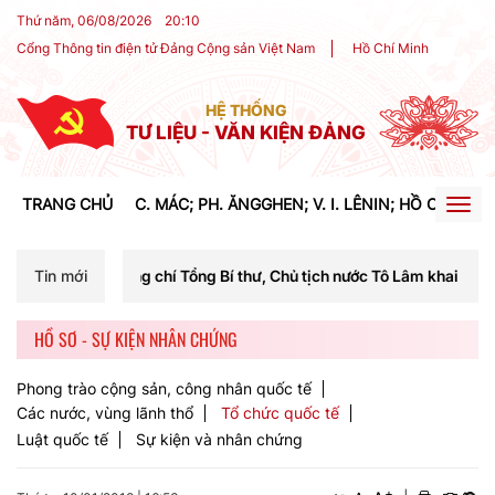
Thứ năm, 06/08/2026
20
:
10
Cổng Thông tin điện tử Đảng Cộng sản Việt Nam
Hồ Chí Minh
HỆ THỐNG
TƯ LIỆU - VĂN KIỆN ĐẢNG
TRANG CHỦ
C. MÁC; PH. ĂNGGHEN; V. I. LÊNIN; HỒ CHÍ MIN
Togg
navig
ồng chí Tổng Bí thư, Chủ tịch nước Tô Lâm khai mạc Hội nghị Trung ư
Tin mới
HỒ SƠ - SỰ KIỆN NHÂN CHỨNG
Phong trào cộng sản, công nhân quốc tế
Các nước, vùng lãnh thổ
Tổ chức quốc tế
Luật quốc tế
Sự kiện và nhân chứng
+
-