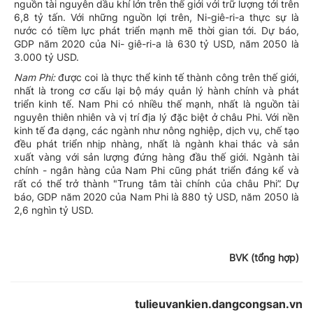
nguồn tài nguyên dầu khí lớn trên thế giới với trữ lượng tới trên
6,8 tỷ tấn. Với những nguồn lợi trên, Ni-giê-ri-a thực sự là
nước có tiềm lực phát triển mạnh mẽ thời gian tới. Dự báo,
GDP năm 2020 của Ni- giê-ri-a là 630 tỷ USD, năm 2050 là
3.000 tỷ USD.
Nam
Phi:
được coi là thực thể kinh tế thành công trên thế giới,
nhất là trong cơ cấu lại bộ máy quản lý hành chính và phát
triển kinh tế. Nam Phi có nhiều thế mạnh, nhất là nguồn tài
nguyên thiên nhiên và vị trí địa lý đặc biệt ở châu Phi. Với nền
kinh tế đa dạng, các ngành như nông nghiệp, dịch vụ, chế tạo
đều phát triển nhịp nhàng, nhất là ngành khai thác và sản
xuất vàng với sản lượng đứng hàng đầu thế giới. Ngành tài
chính - ngân hàng của Nam Phi cũng phát triển đáng kể và
rất có thể trở thành "Trung tâm tài chính của châu Phi”. Dự
báo, GDP năm 2020 của Nam Phi là 880 tỷ USD, năm 2050 là
2,6 nghìn tỷ USD.
BVK (tổng hợp)
tulieuvankien.dangcongsan.vn