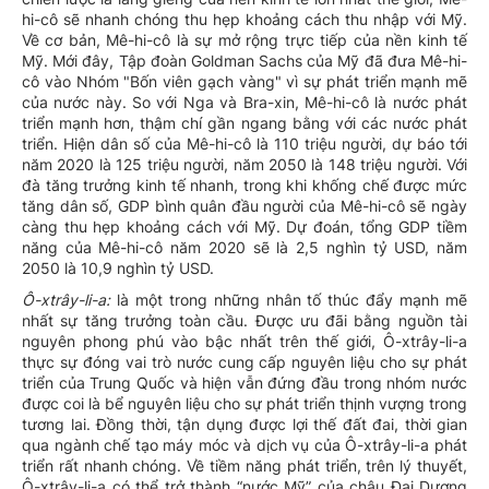
hi-cô sẽ nhanh chóng thu hẹp khoảng cách thu nhập với Mỹ.
Về cơ bản, Mê-hi-cô là sự mở rộng trực tiếp của nền kinh tế
Mỹ. Mới đây, Tập đoàn Goldman Sachs của Mỹ đã đưa Mê-hi-
cô vào Nhóm "Bốn viên gạch vàng" vì sự phát triển mạnh mẽ
của nước này. So với Nga và Bra-xin, Mê-hi-cô là nước phát
triển mạnh hơn, thậm chí gần ngang bằng với các nước phát
triển. Hiện dân số của Mê-hi-cô là 110 triệu người, dự báo tới
năm 2020 là 125 triệu người, năm 2050 là 148 triệu người. Với
đà tăng trưởng kinh tế nhanh, trong khi khống chế được mức
tăng dân số, GDP bình quân đầu người của Mê-hi-cô sẽ ngày
càng thu hẹp khoảng cách với Mỹ. Dự đoán, tổng GDP tiềm
năng của Mê-hi-cô năm 2020 sẽ là 2,5 nghìn tỷ USD, năm
2050 là 10,9 nghìn tỷ USD.
Ô-xtrây-li-a:
là một trong những nhân tố thúc đẩy mạnh mẽ
nhất sự tăng trưởng toàn cầu. Được ưu đãi bằng nguồn tài
nguyên phong phú vào bậc nhất trên thế giới, Ô-xtrây-li-a
thực sự đóng vai trò nước cung cấp nguyên liệu cho sự phát
triển của Trung Quốc và hiện vẫn đứng đầu trong nhóm nước
được coi là bể nguyên liệu cho sự phát triển thịnh vượng trong
tương lai. Đồng thời, tận dụng được lợi thế đất đai, thời gian
qua ngành chế tạo máy móc và dịch vụ của Ô-xtrây-li-a phát
triển rất nhanh chóng. Về tiềm năng phát triển, trên lý thuyết,
Ô-xtrây-li-a có thể trở thành “nước Mỹ” của châu Đại Dương