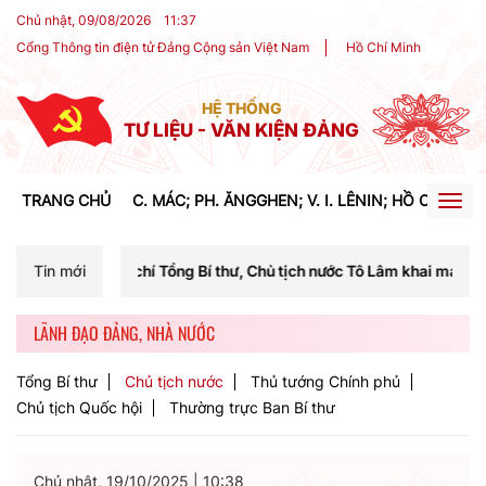
Chủ nhật, 09/08/2026
11
:
37
Cổng Thông tin điện tử Đảng Cộng sản Việt Nam
Hồ Chí Minh
HỆ THỐNG
TƯ LIỆU - VĂN KIỆN ĐẢNG
TRANG CHỦ
C. MÁC; PH. ĂNGGHEN; V. I. LÊNIN; HỒ CHÍ MIN
Togg
navig
 chí Tổng Bí thư, Chủ tịch nước Tô Lâm khai mạc Hội nghị Trung ương
Tin mới
LÃNH ĐẠO ĐẢNG, NHÀ NƯỚC
Tổng Bí thư
Chủ tịch nước
Thủ tướng Chính phủ
Chủ tịch Quốc hội
Thường trực Ban Bí thư
Chủ nhật, 19/10/2025
|
10:38