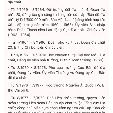
địa chất.
- Từ 9/1959 - 3/1964: Đội trưởng đội địa chất 4, Đoàn địa
chất 20, đồng tác giả công trình nghiên cứu lập “Bản đồ địa
chất tỷ lệ 1/500.000 miền Bắc Việt Nam” (công trình hợp tác
Xô - Việt trong các năm 1960 - 1965). Ủy viên Ban chấp
hành Đoàn Thanh niên Lao động Cục Địa chất, Chi ủy viên
(1963 - 1964).
- Từ 4/1964 - 8/1966: Đoàn phó kỹ thuật Đoàn địa chất
20, Bí thư Chi bộ, Liên Chi ủy viên.
- Từ 9/1966 - 01/1970: Học chuyên tu tại Đại học Mỏ - Địa
chất, Đảng ủy viên nhà trường, Bí thư Đoàn trường (1969).
- Từ 2/1970 - 8/1976: Phó cục trưởng Cục Bản đồ địa
chất, Đảng ủy viên, Ủy viên Thường vụ Đảng ủy Cục Bản
đồ địa chất.
- Từ 9/1976 - 7/1977: Học trường Nguyễn Ái Quốc TW, Bí
thư Chi bộ 6.
- Từ 8/1977 - 7/1979: Phó Liên đoàn trưởng, quyền Liên
đoàn trưởng Liên đoàn Bản đồ địa chất thuộc Tổng cục Địa
chất; đồng chủ biên cụm công trình nghiên cứu lập “Bản đồ
địa chất Việt Nam tỷ lệ 1/500.000”, công trình được xuất bản