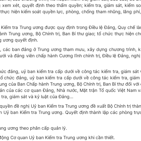
 xem xét, quyết định theo thẩm quyền; kiểm tra, giám sát, kiểm soá
; thực hiện kiểm soát quyền lực, phòng, chống tham nhũng, lãng phí,
Kiểm tra Trung ương được quy định trong Điều lệ Đảng, Quy chế là
h Trung ương, Bộ Chính trị, Ban Bí thư giao; tổ chức thực hiện ch
g ương quyết định.
g, các ban đảng ở Trung ương tham mưu, xây dựng chương trình, k
i và đảng viên chấp hành Cương lĩnh chính trị, Điều lệ Đảng, nghị q
ức đảng, uỷ ban kiểm tra cấp dưới về công tác kiểm tra, giám sát 
 tổ chức đảng, uỷ ban kiểm tra cấp dưới về công tác kiểm tra, giám 
ung của Ban Chấp hành Trung ương, Bộ Chính trị, Ban Bí thư đối với
 bản của các cơ quan Đảng, Nhà nước, Mặt trận Tổ quốc Việt Nam v
tra, giám sát và kỷ luật của Đảng...
uyền đề nghị Uỷ ban Kiểm tra Trung ương đề xuất Bộ Chính trị thành
an Uỷ ban Kiểm tra Trung ương. Quyết định thành lập các phòng trự
ung ương theo phân cấp quản lý.
động Cơ quan Uỷ ban Kiểm tra Trung ương khi cần thiết.