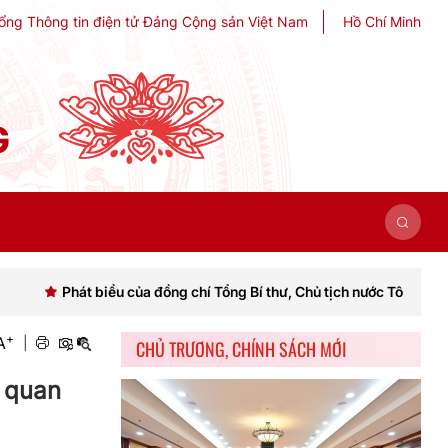
ổng Thông tin điện tử Đảng Cộng sản Việt Nam
Hồ Chí Minh
G
ểu của đồng chí Tổng Bí thư, Chủ tịch nước Tô Lâm khai mạc Hội nghị
+
A
|
CHỦ TRƯƠNG, CHÍNH SÁCH MỚI
ơ quan