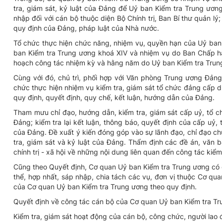
tra, giám sát, kỷ luật của Đảng để Uỷ ban Kiểm tra Trung ương
nhập đối với cán bộ thuộc diện Bộ Chính trị, Ban Bí thư quản lý
quy định của Đảng, pháp luật của Nhà nước.
Tổ chức thực hiện chức năng, nhiệm vụ, quyền hạn của Uỷ ban 
ban Kiểm tra Trung ương khoá XIV và nhiệm vụ do Ban Chấp hàn
hoạch công tác nhiệm kỳ và hằng năm do Uỷ ban Kiểm tra Trun
Cùng với đó, chủ trì, phối hợp với Văn phòng Trung ương Đản
chức thực hiện nhiệm vụ kiểm tra, giám sát tổ chức đảng cấp dướ
quy định, quyết định, quy chế, kết luận, hướng dẫn của Đảng.
Tham mưu chỉ đạo, hướng dẫn, kiểm tra, giám sát cấp uỷ, tổ ch
Đảng; kiểm tra lại kết luận, thông báo, quyết định của cấp uỷ,
của Đảng. Đề xuất ý kiến đóng góp vào sự lãnh đạo, chỉ đạo ch
tra, giám sát và kỷ luật của Đảng. Thẩm định các đề án, văn
chính trị - xã hội về những nội dung liên quan đến công tác kiểm 
Cũng theo Quyết định, Cơ quan Uỷ ban Kiểm tra Trung ương có q
thể, hợp nhất, sáp nhập, chia tách các vụ, đơn vị thuộc Cơ qu
của Cơ quan Uỷ ban Kiểm tra Trung ương theo quy định.
Quyết định về công tác cán bộ của Cơ quan Uỷ ban Kiểm tra Tr
Kiểm tra, giám sát hoạt động của cán bộ, công chức, người lao 