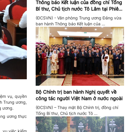
Thông báo Kết luận của đồng chí Tổng
Bí thư, Chủ tịch nước Tô Lâm tại Phiên
họp Ban Chỉ đạo Trung ương thực hiện
(ĐCSVN) - Văn phòng Trung ương Đảng vừa
Nghị quyết 57
ban hành Thông báo Kết luận của ...
Bộ Chính trị ban hành Nghị quyết về
iệm vụ, quyền
công tác người Việt Nam ở nước ngoài
nh Trung ương,
(ĐCSVN) – Thay mặt Bộ Chính trị, đồng chí
g ương.
Tổng Bí thư, Chủ tịch nước Tô ...
rung ương thực
, vụ việc kiểm