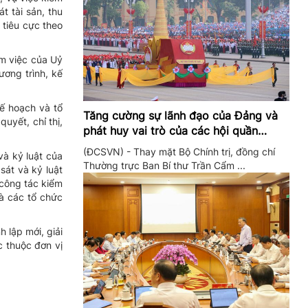
t tài sản, thu
 tiêu cực theo
m việc của Uỷ
ương trình, kế
ế hoạch và tổ
Tăng cường sự lãnh đạo của Đảng và
uyết, chỉ thị,
phát huy vai trò của các hội quần
chúng trong giai đoạn phát triển mới
(ĐCSVN) - Thay mặt Bộ Chính trị, đồng chí
và kỷ luật của
Thường trực Ban Bí thư Trần Cẩm ...
sát và kỷ luật
 công tác kiểm
à các tổ chức
 lập mới, giải
c thuộc đơn vị