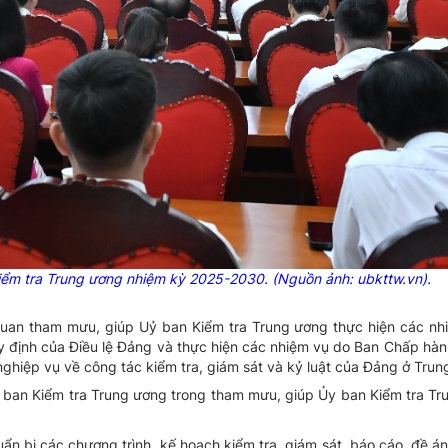
ểm tra Trung ương nhiệm kỳ 2025-2030. (Nguồn ảnh: ubkttw.vn).
quan tham mưu, giúp Uỷ ban Kiểm tra Trung ương thực hiện các nh
uy định của Điều lệ Đảng và thực hiện các nhiệm vụ do Ban Chấp hà
 nghiệp vụ về công tác kiểm tra, giám sát và kỷ luật của Đảng ở Trun
y ban Kiểm tra Trung ương trong tham mưu, giúp Ủy ban Kiểm tra T
n bị các chương trình, kế hoạch kiểm tra, giám sát, báo cáo, đề án