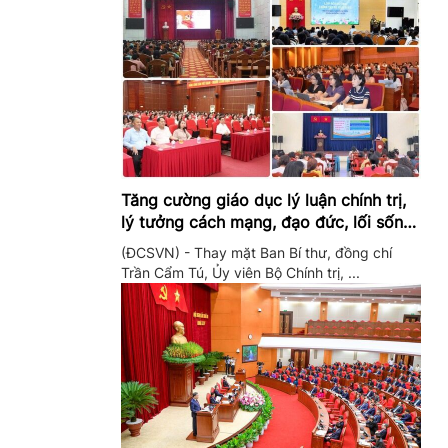
Tăng cường giáo dục lý luận chính trị,
lý tưởng cách mạng, đạo đức, lối sống,
ý thức công dân trong hệ thống giáo
(ĐCSVN) - Thay mặt Ban Bí thư, đồng chí
dục quốc dân
Trần Cẩm Tú, Ủy viên Bộ Chính trị, ...