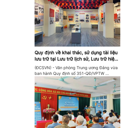
Quy định về khai thác, sử dụng tài liệu
lưu trữ tại Lưu trữ lịch sử, Lưu trữ hiện
hành của Trung ương Đảng và Văn
(ĐCSVN) - Văn phòng Trung ương Đảng vừa
phòng Trung ương Đảng
ban hành Quy định số 351-QĐ/VPTW ...