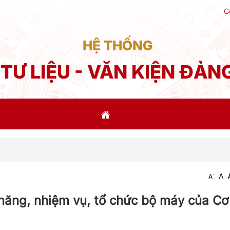
C
HỆ THỐNG
TƯ LIỆU - VĂN KIỆN ĐẢN
Phát bi
-
A
A
 năng, nhiệm vụ, tổ chức bộ máy của C