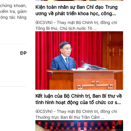
 chứng khoán,
Kiện toàn nhân sự Ban Chỉ đạo Trung
kiểm tra, giám
ương về phát triển khoa học, công
 công tác hằng
nghệ, đổi mới sáng tạo và chuyển đổi
(ĐCSVN) - Thay mặt Bộ Chính trị, đồng chí
số
Tổng Bí thư, Chủ tịch nước Tô ...
ĐP
Kết luận của Bộ Chính trị, Ban Bí thư về
tình hình hoạt động của tổ chức cơ sở
đảng trong quý II/2026
(ĐCSVN) - Thay mặt Bộ Chính trị, đồng chí
Thường trực Ban Bí thư Trần Cẩm ...