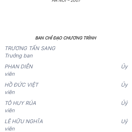
HÀ NÔI – 2007
BAN CHỈ ĐẠO CHƯƠNG TRÌNH
TRƯƠNG TẤN SANG
Trưởng ban
PHAN DIỄN Ủy
viên
HỒ ĐỨC VIỆT Ủy
viên
TÔ HUY RÚA Ủỷ
viên
LÊ HỮU NGHĨA Uỷ
viên