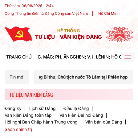
Thứ năm, 06/08/2026
2
:
44
Cổng Thông tin điện tử Đảng Cộng sản Việt Nam
Hồ Chí Minh
HỆ THỐNG
TƯ LIỆU - VĂN KIỆN ĐẢNG
TRANG CHỦ
C. MÁC; PH. ĂNGGHEN; V. I. LÊNIN; HỒ CHÍ MIN
Togg
navig
Chủ tịch nước Tô Lâm tại Phiên họp Ban Chỉ đạo Trung ương thực hiện
Tin mới
TƯ LIỆU VĂN KIỆN ĐẢNG
Đảng kỳ
Lịch sử Đảng
Điều lệ Đảng
Văn kiện Đảng toàn tập
Văn kiện Đại hội Đảng
Hội nghị Ban Chấp hành Trung ương
Văn bản của Đảng
Sách chính trị