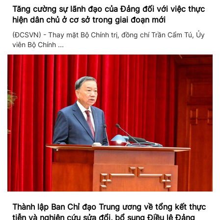
Tăng cường sự lãnh đạo của Đảng đối với việc thực
hiện dân chủ ở cơ sở trong giai đoạn mới
(ĐCSVN) - Thay mặt Bộ Chính trị, đồng chí Trần Cẩm Tú, Ủy
viên Bộ Chính ...
Thành lập Ban Chỉ đạo Trung ương về tổng kết thực
tiễn và nghiên cứu sửa đổi, bổ sung Điều lệ Đảng