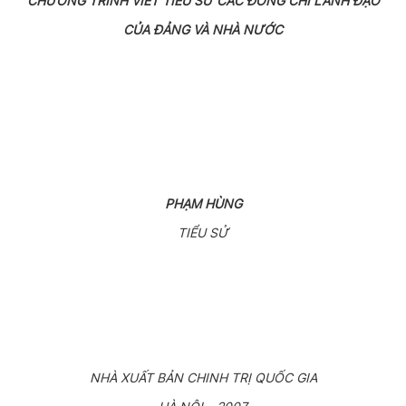
CHƯƠNG TRÌNH VIẾT TIỂU SỬ CÁC ĐÔNG CHÍ LÃNH ĐẠO
CỦA ĐẢNG VÀ NHÀ NƯỚC
PHẠM HÙNG
TIỂU SỬ
NHÀ XUẤT BẢN CHINH TRỊ QUỐC GIA