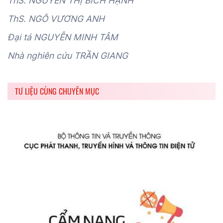
ThS. NGUYỄN THỊ BÍCH HẠNH
ThS. NGÔ VƯƠNG ANH
Đại tá NGUYỄN MINH TÂM
Nhà nghiên cứu TRẦN GIANG
TƯ LIỆU CÙNG CHUYÊN MỤC