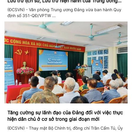
Lưu trữ lịch sử, Lưu trữ hiện hành của Trung ương
Đảng và Văn phòng Trung ương Đảng
(ĐCSVN) - Văn phòng Trung ương Đảng vừa ban hành Quy
định số 351-QĐ/VPTW ...
Tăng cường sự lãnh đạo của Đảng đối với việc thực
hiện dân chủ ở cơ sở trong giai đoạn mới
(ĐCSVN) - Thay mặt Bộ Chính trị, đồng chí Trần Cẩm Tú, Ủy