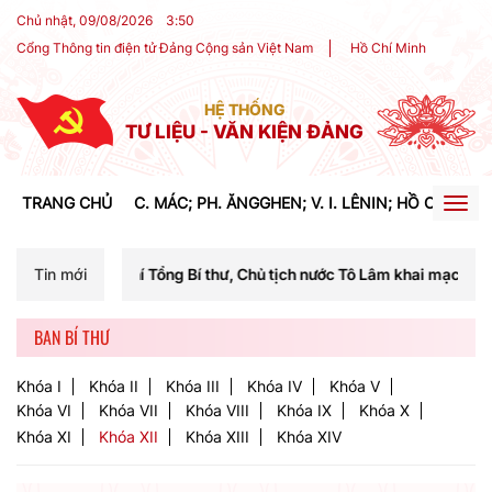
Chủ nhật, 09/08/2026
3
:
50
Cổng Thông tin điện tử Đảng Cộng sản Việt Nam
Hồ Chí Minh
HỆ THỐNG
TƯ LIỆU - VĂN KIỆN ĐẢNG
TRANG CHỦ
C. MÁC; PH. ĂNGGHEN; V. I. LÊNIN; HỒ CHÍ MIN
Togg
navig
hí Tổng Bí thư, Chủ tịch nước Tô Lâm khai mạc Hội nghị Trung ương lầ
Tin mới
BAN BÍ THƯ
Khóa I
Khóa II
Khóa III
Khóa IV
Khóa V
Khóa VI
Khóa VII
Khóa VIII
Khóa IX
Khóa X
Khóa XI
Khóa XII
Khóa XIII
Khóa XIV