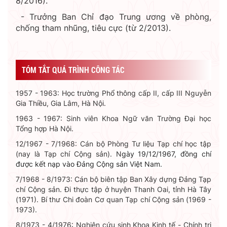
8/2016).
- Trưởng Ban Chỉ đạo Trung ương về phòng,
chống tham nhũng, tiêu cực (từ 2/2013).
TÓM TẮT QUÁ TRÌNH CÔNG TÁC
1957 - 1963: Học trường Phổ thông cấp II, cấp III Nguyễn
Gia Thiều, Gia Lâm, Hà Nội.
1963 - 1967: Sinh viên Khoa Ngữ văn Trường Đại học
Tổng hợp Hà Nội.
12/1967 - 7/1968: Cán bộ Phòng Tư liệu Tạp chí học tập
(nay là Tạp chí Cộng sản). N
gày 19/12/1967, đồng chí
được kết nạp vào Đảng Cộng sản Việt Nam.
7/1968 - 8/1973: Cán bộ biên tập Ban Xây dựng Đảng Tạp
chí Cộng sản. Đi thực tập ở huyện Thanh Oai, tỉnh Hà Tây
(1971). Bí thư Chi đoàn Cơ quan Tạp chí Cộng sản (1969 -
1973).
8/1973 - 4/1976: Nghiên cứu sinh Khoa Kinh tế - Chính trị