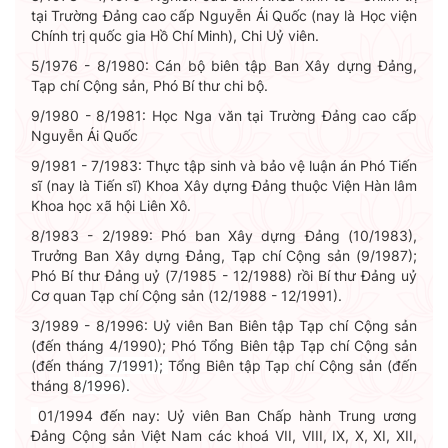
tại Trường Đảng cao cấp Nguyễn Ái Quốc (nay là Học viện
Chính trị quốc gia Hồ Chí Minh), Chi Uỷ viên.
5/1976 - 8/1980: Cán bộ biên tập Ban Xây dựng Đảng,
Tạp chí Cộng sản, Phó Bí thư chi bộ.
9/1980 - 8/1981: Học Nga văn tại Trường Đảng cao cấp
Nguyễn Ái Quốc
9/1981 - 7/1983: Thực tập sinh và bảo vệ luận án Phó Tiến
sĩ (nay là Tiến sĩ) Khoa Xây dựng Đảng thuộc Viện Hàn lâm
Khoa học xã hội Liên Xô.
8/1983 - 2/1989: Phó ban Xây dựng Đảng (10/1983),
Trưởng Ban Xây dựng Đảng, Tạp chí Cộng sản (9/1987);
Phó Bí thư Đảng uỷ (7/1985 - 12/1988) rồi Bí thư Đảng uỷ
Cơ quan Tạp chí Cộng sản (12/1988 - 12/1991).
3/1989 - 8/1996: Uỷ viên Ban Biên tập Tạp chí Cộng sản
(đến tháng 4/1990);
Phó Tổng Biên tập Tạp chí Cộng sản
(đến tháng
7/1991);
Tổng Biên tập Tạp chí Cộng sản (đến
tháng
8/1996).
01/1994 đến nay: Uỷ viên Ban Chấp hành Trung ương
Đảng Cộng sản Việt Nam các khoá VII, VIII, IX, X, XI, XII,