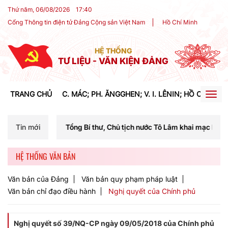
Thứ năm, 06/08/2026
17
:
40
Cổng Thông tin điện tử Đảng Cộng sản Việt Nam
Hồ Chí Minh
HỆ THỐNG
TƯ LIỆU - VĂN KIỆN ĐẢNG
TRANG CHỦ
C. MÁC; PH. ĂNGGHEN; V. I. LÊNIN; HỒ CHÍ MIN
Togg
navig
í Tổng Bí thư, Chủ tịch nước Tô Lâm khai mạc Hội nghị Trung ương lần
Tin mới
HỆ THỐNG VĂN BẢN
Văn bản của Đảng
Văn bản quy phạm pháp luật
Văn bản chỉ đạo điều hành
Nghị quyết của Chính phủ
Nghị quyết số 39/NQ-CP ngày 09/05/2018 của Chính phủ