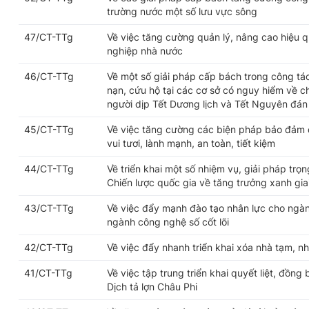
trường nước một số lưu vực sông
47/CT-TTg
Về việc tăng cường quản lý, nâng cao hiệu q
nghiệp nhà nước
46/CT-TTg
Về một số giải pháp cấp bách trong công t
nạn, cứu hộ tại các cơ sở có nguy hiểm về c
người dịp Tết Dương lịch và Tết Nguyên đá
45/CT-TTg
Về việc tăng cường các biện pháp bảo đảm
vui tươi, lành mạnh, an toàn, tiết kiệm
44/CT-TTg
Về triển khai một số nhiệm vụ, giải pháp tr
Chiến lược quốc gia về tăng trưởng xanh gi
43/CT-TTg
Về việc đẩy mạnh đào tạo nhân lực cho ngà
ngành công nghệ số cốt lõi
42/CT-TTg
Về việc đẩy nhanh triển khai xóa nhà tạm, nh
41/CT-TTg
Về việc tập trung triển khai quyết liệt, đồn
Dịch tả lợn Châu Phi