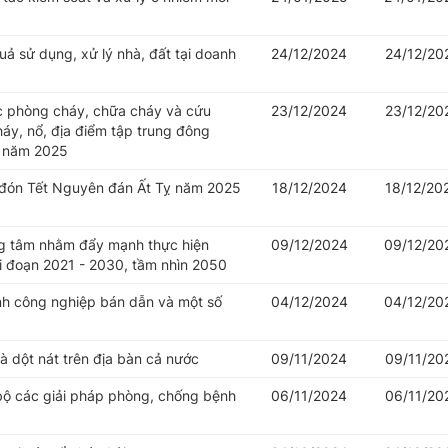
uả sử dụng, xử lý nhà, đất tại doanh
24/12/2024
24/12/20
ác phòng cháy, chữa cháy và cứu
23/12/2024
23/12/20
háy, nổ, địa điểm tập trung đông
n năm 2025
 đón Tết Nguyên đán Ất Tỵ năm 2025
18/12/2024
18/12/20
ọng tâm nhằm đẩy mạnh thực hiện
09/12/2024
09/12/20
ai đoạn 2021 - 2030, tầm nhìn 2050
nh công nghiệp bán dẫn và một số
04/12/2024
04/12/20
à dột nát trên địa bàn cả nước
09/11/2024
09/11/20
g bộ các giải pháp phòng, chống bệnh
06/11/2024
06/11/20