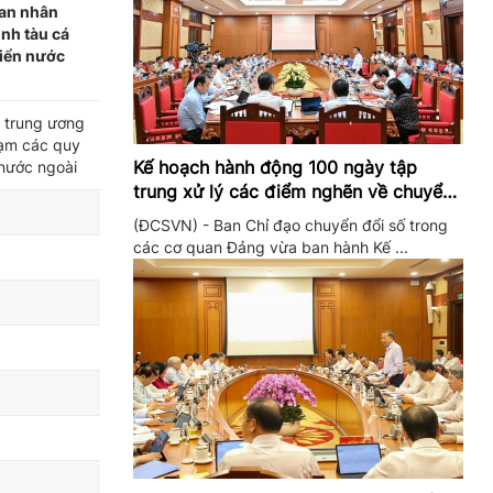
ban nhân
ình tàu cá
biển nước
c trung ương
phạm các quy
Kế hoạch hành động 100 ngày tập
 nước ngoài
trung xử lý các điểm nghẽn về chuyển
đổi số trong các cơ quan Đảng
(ĐCSVN) - Ban Chỉ đạo chuyển đổi số trong
các cơ quan Đảng vừa ban hành Kế ...