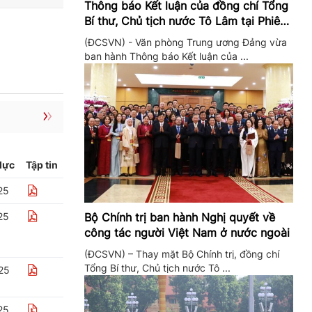
Thông báo Kết luận của đồng chí Tổng
Bí thư, Chủ tịch nước Tô Lâm tại Phiên
họp Ban Chỉ đạo Trung ương thực hiện
(ĐCSVN) - Văn phòng Trung ương Đảng vừa
Nghị quyết 57
ban hành Thông báo Kết luận của ...
lực
Tập tin
25
Bộ Chính trị ban hành Nghị quyết về
25
công tác người Việt Nam ở nước ngoài
(ĐCSVN) – Thay mặt Bộ Chính trị, đồng chí
Tổng Bí thư, Chủ tịch nước Tô ...
25
25