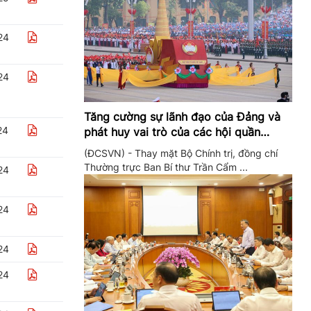
24
24
Tăng cường sự lãnh đạo của Đảng và
24
phát huy vai trò của các hội quần
chúng trong giai đoạn phát triển mới
(ĐCSVN) - Thay mặt Bộ Chính trị, đồng chí
Thường trực Ban Bí thư Trần Cẩm ...
24
24
24
24