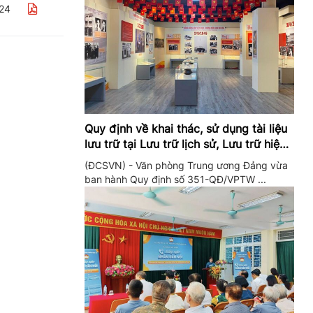
24
Quy định về khai thác, sử dụng tài liệu
lưu trữ tại Lưu trữ lịch sử, Lưu trữ hiện
hành của Trung ương Đảng và Văn
(ĐCSVN) - Văn phòng Trung ương Đảng vừa
phòng Trung ương Đảng
ban hành Quy định số 351-QĐ/VPTW ...