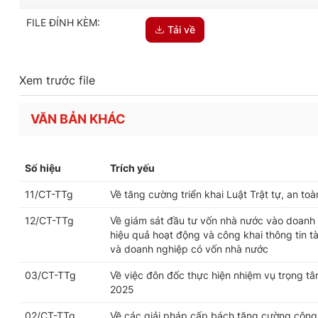
FILE ĐÍNH KÈM:
Tải về
Xem trước file
VĂN BẢN KHÁC
Số hiệu
Trích yếu
11/CT-TTg
Về tăng cường triển khai Luật Trật tự, an t
12/CT-TTg
Về giám sát đầu tư vốn nhà nước vào doanh n
hiệu quả hoạt động và công khai thông tin t
và doanh nghiệp có vốn nhà nước
03/CT-TTg
Về việc đôn đốc thực hiện nhiệm vụ trọng t
2025
02/CT-TTg
Về các giải pháp cấp bách tăng cường công 