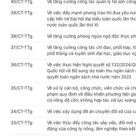
40/CT-TTg
Về tăng cường công tác quản lý tài sản công 
39/CT-TTg
Về việc đẩy mạnh phong trào thi đua yêu n
cấp tiến tới Đại hội đại biểu toàn quốc lần t
nước toàn quốc lần thứ XI
38/CT-TTg
Về tăng cường phòng ngừa ngộ độc thực p
37/CT-TTg
Về tăng cường công tác chỉ đạo, phối hợp, tổ
phổ thông và tuyển sinh đại học, giáo dục 
36/CT-TTg
Về việc thực hiện Nghị quyết số 132/2024/
Quốc hội về Bổ sung dự toán thu ngân sách
quyết toán ngân sách nhà nước năm 2022
35/CT-TTg
Về xử lý cán bộ, công chức, viên chức và chi
phạm quy định về điều khiển phương tiện gi
có nồng độ cồn; không hợp tác với lực lượn
34/CT-TTg
Về việc xây dựng đề án chuyển đổi số của c
33/CT-TTg
Về việc thúc đẩy công tác sắp xếp, đổi mới v
động của công ty nông, lâm nghiệp theo kết 