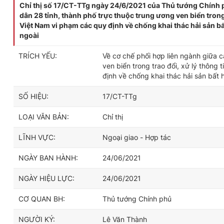
Chỉ thị số 17/CT-TTg ngày 24/6/2021 của Thủ tướng Chính p
dân 28 tỉnh, thành phố trực thuộc trung ương ven biển trong 
Việt Nam vi phạm các quy định về chống khai thác hải sản b
ngoài
TRÍCH YẾU:
Về cơ chế phối hợp liên ngành giữa 
ven biển trong trao đổi, xử lý thông
định về chống khai thác hải sản bất
SỐ HIỆU:
17/CT-TTg
LOẠI VĂN BẢN:
Chỉ thị
LĨNH VỰC:
Ngoại giao - Hợp tác
NGÀY BAN HÀNH:
24/06/2021
NGÀY HIỆU LỰC:
24/06/2021
CƠ QUAN BH:
Thủ tướng Chính phủ
NGƯỜI KÝ:
Lê Văn Thành