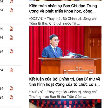
24
Kiện toàn nhân sự Ban Chỉ đạo Trung
24
ương về phát triển khoa học, công
nghệ, đổi mới sáng tạo và chuyển đổi
(ĐCSVN) - Thay mặt Bộ Chính trị, đồng chí
số
Tổng Bí thư, Chủ tịch nước Tô ...
24
24
24
24
Kết luận của Bộ Chính trị, Ban Bí thư về
tình hình hoạt động của tổ chức cơ sở
24
đảng trong quý II/2026
(ĐCSVN) - Thay mặt Bộ Chính trị, đồng chí
Thường trực Ban Bí thư Trần Cẩm ...
24