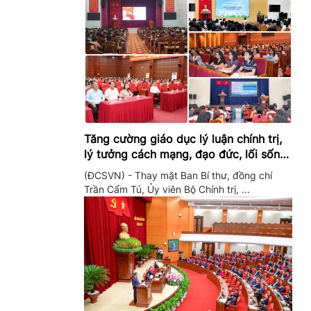
Tăng cường giáo dục lý luận chính trị,
lý tưởng cách mạng, đạo đức, lối sống,
ý thức công dân trong hệ thống giáo
(ĐCSVN) - Thay mặt Ban Bí thư, đồng chí
dục quốc dân
Trần Cẩm Tú, Ủy viên Bộ Chính trị, ...