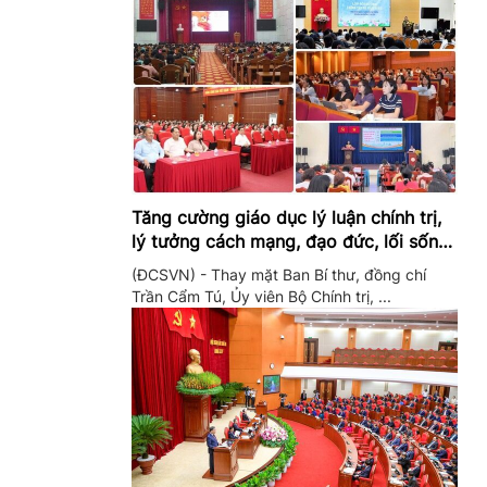
Tăng cường giáo dục lý luận chính trị,
lý tưởng cách mạng, đạo đức, lối sống,
ý thức công dân trong hệ thống giáo
(ĐCSVN) - Thay mặt Ban Bí thư, đồng chí
dục quốc dân
Trần Cẩm Tú, Ủy viên Bộ Chính trị, ...