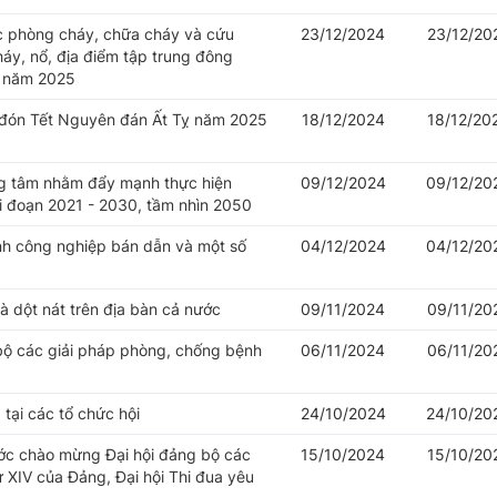
ác phòng cháy, chữa cháy và cứu
23/12/2024
23/12/20
háy, nổ, địa điểm tập trung đông
n năm 2025
 đón Tết Nguyên đán Ất Tỵ năm 2025
18/12/2024
18/12/20
ọng tâm nhằm đẩy mạnh thực hiện
09/12/2024
09/12/20
ai đoạn 2021 - 2030, tầm nhìn 2050
nh công nghiệp bán dẫn và một số
04/12/2024
04/12/20
à dột nát trên địa bàn cả nước
09/11/2024
09/11/20
g bộ các giải pháp phòng, chống bệnh
06/11/2024
06/11/20
tại các tổ chức hội
24/10/2024
24/10/20
ước chào mừng Đại hội đảng bộ các
15/10/2024
15/10/20
hứ XIV của Đảng, Đại hội Thi đua yêu