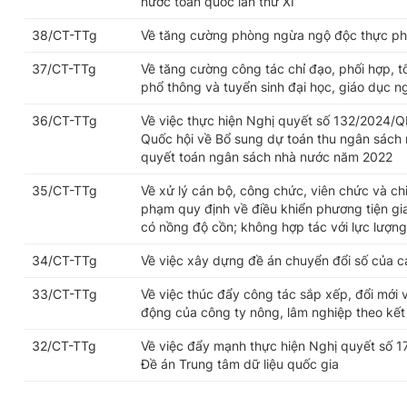
nước toàn quốc lần thứ XI
38/CT-TTg
Về tăng cường phòng ngừa ngộ độc thực p
37/CT-TTg
Về tăng cường công tác chỉ đạo, phối hợp, tổ
phổ thông và tuyển sinh đại học, giáo dục 
36/CT-TTg
Về việc thực hiện Nghị quyết số 132/2024/
Quốc hội về Bổ sung dự toán thu ngân sách
quyết toán ngân sách nhà nước năm 2022
35/CT-TTg
Về xử lý cán bộ, công chức, viên chức và chi
phạm quy định về điều khiển phương tiện gi
có nồng độ cồn; không hợp tác với lực lượn
34/CT-TTg
Về việc xây dựng đề án chuyển đổi số của c
33/CT-TTg
Về việc thúc đẩy công tác sắp xếp, đổi mới v
động của công ty nông, lâm nghiệp theo kết 
32/CT-TTg
Về việc đẩy mạnh thực hiện Nghị quyết số 
Đề án Trung tâm dữ liệu quốc gia