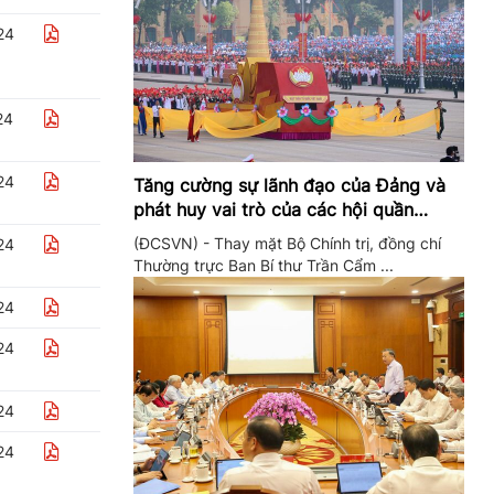
24
24
24
Tăng cường sự lãnh đạo của Đảng và
phát huy vai trò của các hội quần
chúng trong giai đoạn phát triển mới
(ĐCSVN) - Thay mặt Bộ Chính trị, đồng chí
24
Thường trực Ban Bí thư Trần Cẩm ...
24
24
24
24