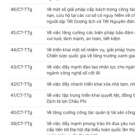
46/CT-TTg
Về một số giải pháp cấp bách trong công t
nạn, cứu hộ tại các cơ sở có nguy hiểm về c
người dịp Tết Dương lịch và Tết Nguyên đá
45/CT-TTg
Về việc tăng cường các biện pháp bảo đảm
vui tươi, lành mạnh, an toàn, tiết kiệm
44/CT-TTg
Về triển khai một số nhiệm vụ, giải pháp tr
Chiến lược quốc gia về tăng trưởng xanh gi
43/CT-TTg
Về việc đẩy mạnh đào tạo nhân lực cho ngà
ngành công nghệ số cốt lõi
42/CT-TTg
Về việc đẩy nhanh triển khai xóa nhà tạm, nh
41/CT-TTg
Về việc tập trung triển khai quyết liệt, đồn
Dịch tả lợn Châu Phi
40/CT-TTg
Về tăng cường công tác quản lý tài sản công 
39/CT-TTg
Về việc đẩy mạnh phong trào thi đua yêu n
cấp tiến tới Đại hội đại biểu toàn quốc lần t