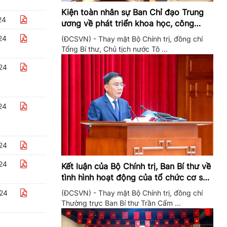
Kiện toàn nhân sự Ban Chỉ đạo Trung
24
ương về phát triển khoa học, công
nghệ, đổi mới sáng tạo và chuyển đổi
24
(ĐCSVN) - Thay mặt Bộ Chính trị, đồng chí
số
Tổng Bí thư, Chủ tịch nước Tô ...
24
24
24
24
Kết luận của Bộ Chính trị, Ban Bí thư về
tình hình hoạt động của tổ chức cơ sở
đảng trong quý II/2026
(ĐCSVN) - Thay mặt Bộ Chính trị, đồng chí
24
Thường trực Ban Bí thư Trần Cẩm ...