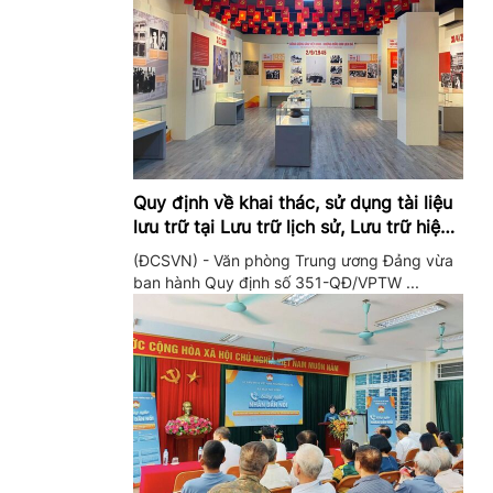
Quy định về khai thác, sử dụng tài liệu
lưu trữ tại Lưu trữ lịch sử, Lưu trữ hiện
hành của Trung ương Đảng và Văn
(ĐCSVN) - Văn phòng Trung ương Đảng vừa
phòng Trung ương Đảng
ban hành Quy định số 351-QĐ/VPTW ...