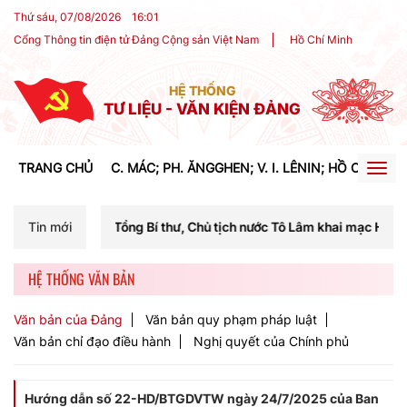
Thứ sáu, 07/08/2026
16
:
01
Cổng Thông tin điện tử Đảng Cộng sản Việt Nam
Hồ Chí Minh
HỆ THỐNG
TƯ LIỆU - VĂN KIỆN ĐẢNG
TRANG CHỦ
C. MÁC; PH. ĂNGGHEN; V. I. LÊNIN; HỒ CHÍ MIN
Togg
navig
ng Bí thư, Chủ tịch nước Tô Lâm khai mạc Hội nghị Trung ương lần th
Tin mới
HỆ THỐNG VĂN BẢN
Văn bản của Đảng
Văn bản quy phạm pháp luật
Văn bản chỉ đạo điều hành
Nghị quyết của Chính phủ
Hướng dẫn số 22-HD/BTGDVTW ngày 24/7/2025 của Ban