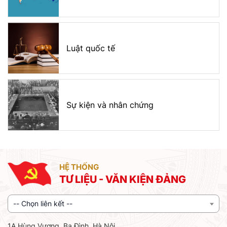
Luật quốc tế
Sự kiện và nhân chứng
HỆ THỐNG
TƯ LIỆU - VĂN KIỆN ĐẢNG
-- Chọn liên kết --
1A Hùng Vương, Ba Đình, Hà Nội