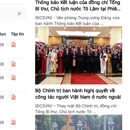
Thông báo Kết luận của đồng chí Tổng
Bí thư, Chủ tịch nước Tô Lâm tại Phiên
họp Ban Chỉ đạo Trung ương thực hiện
(ĐCSVN) - Văn phòng Trung ương Đảng vừa
Nghị quyết 57
ban hành Thông báo Kết luận của ...
lực
Tập tin
26
26
26
Bộ Chính trị ban hành Nghị quyết về
công tác người Việt Nam ở nước ngoài
26
(ĐCSVN) – Thay mặt Bộ Chính trị, đồng chí
Tổng Bí thư, Chủ tịch nước Tô ...
26