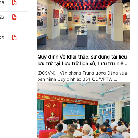
26
26
26
Quy định về khai thác, sử dụng tài liệu
lưu trữ tại Lưu trữ lịch sử, Lưu trữ hiện
hành của Trung ương Đảng và Văn
(ĐCSVN) - Văn phòng Trung ương Đảng vừa
phòng Trung ương Đảng
ban hành Quy định số 351-QĐ/VPTW ...