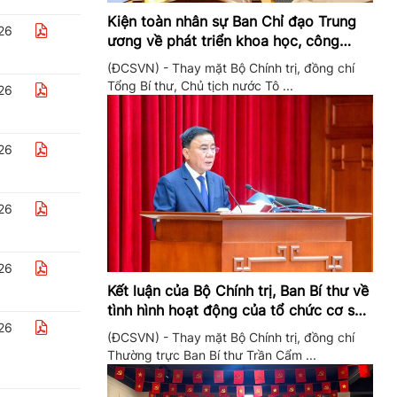
Kiện toàn nhân sự Ban Chỉ đạo Trung
26
ương về phát triển khoa học, công
nghệ, đổi mới sáng tạo và chuyển đổi
(ĐCSVN) - Thay mặt Bộ Chính trị, đồng chí
số
Tổng Bí thư, Chủ tịch nước Tô ...
26
26
26
26
Kết luận của Bộ Chính trị, Ban Bí thư về
tình hình hoạt động của tổ chức cơ sở
26
đảng trong quý II/2026
(ĐCSVN) - Thay mặt Bộ Chính trị, đồng chí
Thường trực Ban Bí thư Trần Cẩm ...