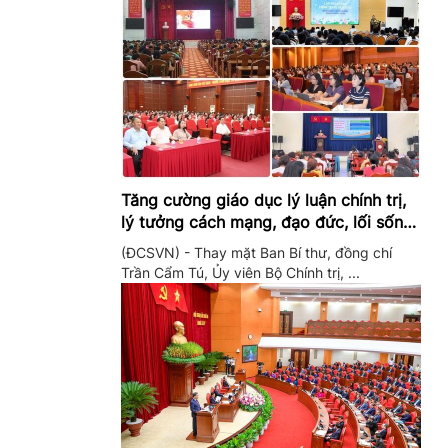
Tăng cường giáo dục lý luận chính trị,
lý tưởng cách mạng, đạo đức, lối sống,
ý thức công dân trong hệ thống giáo
(ĐCSVN) - Thay mặt Ban Bí thư, đồng chí
dục quốc dân
Trần Cẩm Tú, Ủy viên Bộ Chính trị, ...