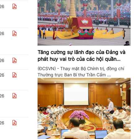
26
26
Tăng cường sự lãnh đạo của Đảng và
phát huy vai trò của các hội quần
26
chúng trong giai đoạn phát triển mới
(ĐCSVN) - Thay mặt Bộ Chính trị, đồng chí
Thường trực Ban Bí thư Trần Cẩm ...
26
26
26